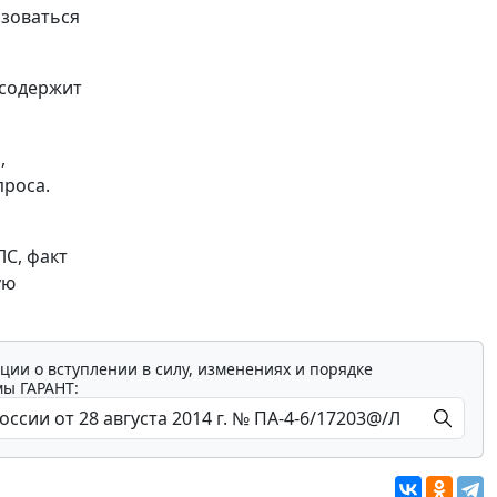
ьзоваться
 содержит
,
проса.
ЛС, факт
ую
ции о вступлении в силу, изменениях и порядке
мы ГАРАНТ: