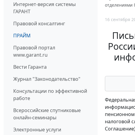
Интернет-версия системы
отделениями 
ГАРАНТ
16 сентября 2
Правовой консалтинг
Пись
ПРАЙМ
Росси
Правовой портал
инфо
www.garant.ru
Вести Гаранта
Журнал "Законодательство"
Консультации по эффективной
работе
Федеральная
информацион
Всероссийские спутниковые
пенсионном 
онлайн-семинары
налоговой с
Соглашение)
Электронные услуги