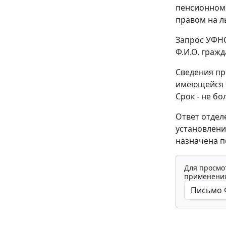
пенсионном 
правом на л
Запрос УФНС
Ф.И.О. граж
Сведения пр
имеющейся в
Срок - не бо
Ответ отдел
установления
назначена п
Для просмо
применения