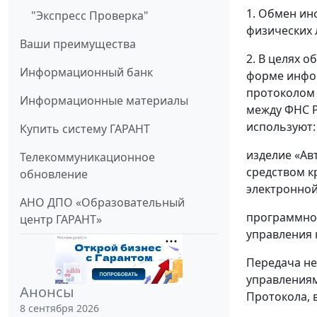
1. Обмен ин
"Экспресс Проверка"
физических 
Ваши преимущества
2. В целях 
Информационный банк
форме инфор
протоколом
Информационные материалы
между ФНС Р
используют:
Купить систему ГАРАНТ
изделие «Ав
Телекоммуникационное
средством к
обновление
электронной
АНО ДПО «Образовательный
программное
центр ГАРАНТ»
управления 
Передача не
управлениям
Анонсы
Протокола, 
8 сентября 2026