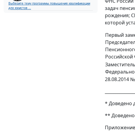
ФНС России 
Выберите тему программы повышения квалификации
задач пенси
для юристов ...
рождения; С
которой уст
Первый зам
Председате
Пенсионног
Российской
Заместитель
Федерально
28.08.2014 №
______________
* Доведено 
** Доведено
Приложени