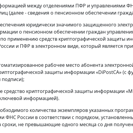
формацией между отделениями ПФР и управлениями ФНС
лиц (далее - сведения о пенсионном обеспечении гражд
обеспечения юридически значимого защищенного электр
мации о пенсионном обеспечении граждан управления 
 по применению средств криптографической защиты и
оссии и ПФР в электронном виде, который является при
томатизированное рабочее место абонента электронно
риптографической защиты информации «DiPostCA» (с 
 подписи);
 средство криптографической защиты информации «Мо
ключевой информацией).
обходимого количества экземпляров указанных програ
и ФНС России в соответствии с порядком, установлен
в сроки, не превышающие одного месяца со дня получе