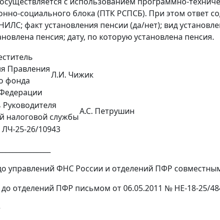
осуществляется с использованием программно-техниче
онно-социального блока (ПТК РСПСБ). При этом ответ 
НИЛС; факт установления пенсии (да/нет); вид установле
ановлена пенсия; дату, по которую установлена пенсия.
еститель
ля Правления
Л.И. Чижик
о фонда
 Федерации
 Руководителя
А.С. Петрушин
й налоговой службы
 ЛЧ-25-26/10943
_______________
до управлений ФНС России и отделений ПФР совместным 
 до отделений ПФР письмом от 06.05.2011 № НЕ-18-25/48
е