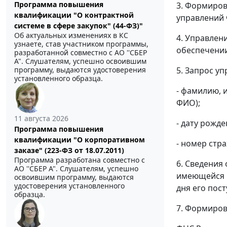
Программа повышения
3. Формиров
квалификации "О контрактной
управлений 
системе в сфере закупок" (44-ФЗ)"
Об актуальных изменениях в КС
4. Управлен
узнаете, став участником программы,
обеспечении
разработанной совместно с АО ''СБЕР
А". Слушателям, успешно освоившим
5. Запрос у
программу, выдаются удостоверения
установленного образца.
- фамилию, 
ФИО);
11 августа 2026
- дату рожд
Программа повышения
квалификации "О корпоративном
- номер стр
заказе" (223-ФЗ от 18.07.2011)
Программа разработана совместно с
6. Сведения
АО ''СБЕР А". Слушателям, успешно
имеющейся в
освоившим программу, выдаются
удостоверения установленного
дня его пос
образца.
7. Формиров