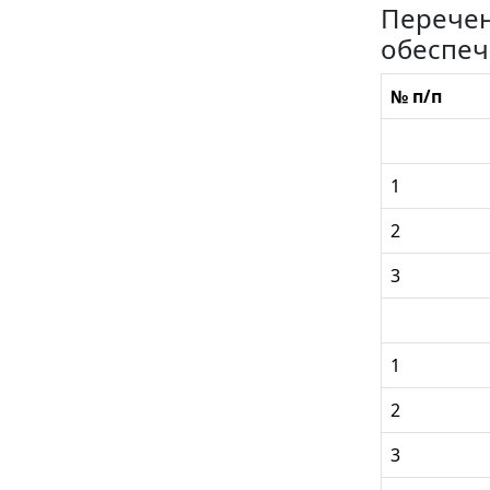
Перечен
обеспеч
№ п/п
1
2
3
1
2
3