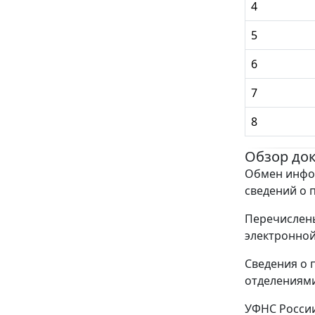
4
5
6
7
8
Обзор до
Обмен инфо
сведений о 
Перечислены
электронно
Сведения о 
отделениями
УФНС Росси