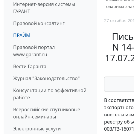
Интернет-версия системы
товарных зна
ГАРАНТ
27 октября 20
Правовой консалтинг
Пись
ПРАЙМ
N 14
Правовой портал
www.garant.ru
17.07.
Вести Гаранта
Журнал "Законодательство"
Консультации по эффективной
работе
В соответст
экспортного
Всероссийские спутниковые
внесены изм
онлайн-семинары
реестру объ
Электронные услуги
003/ТЗ-16071