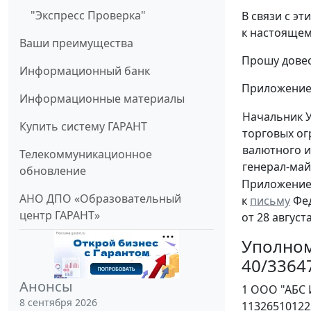
"Экспресс Проверка"
В связи с э
к настоящем
Ваши преимущества
Прошу довес
Информационный банк
Приложение: 
Информационные материалы
Начальник 
Купить систему ГАРАНТ
торговых ог
валютного и
Телекоммуникационное
генерал-ма
обновление
Приложени
АНО ДПО «Образовательный
к
письму
Фед
центр ГАРАНТ»
от 28 августа
Уполном
40/3364
Анонсы
1 ООО "АБС 
8 сентября 2026
11326510122