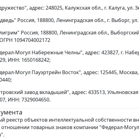
ружество", адрес: 248025, Калужская обл., г. Калуга, ул.
ведь" Россия, 188800, Ленинградская обл., г. Выборг, ул
игрим" Россия, 188800, Ленинградская обл., Выборгский р-
 ОГРН 1094704002172
дерал-Могул Набережные Челны", адрес: 423827, г. Набе
29, ИНН: 1650168242;
ерал-Могул Пауэртрейн Восток", адрес: 125445, Москва, у
0440;
тровский завод вкладышей", адрес: 433513, Ульяновская о
07, ИНН: 7329004650.
кумента
й реестр объектов интеллектуальной собственности в
 отношении товарных знаков компании "Федерал-Могу
".