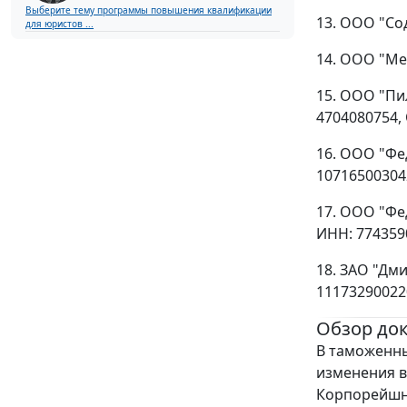
Выберите тему программы повышения квалификации
13. ООО "Сод
для юристов ...
14. ООО "Мед
15. ООО "Пил
4704080754,
16. ООО "Фе
10716500304
17. ООО "Фед
ИНН: 774359
18. ЗАО "Дми
11173290022
Обзор до
В таможенны
изменения в
Корпорейшн