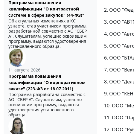
Программа повышения
квалификации "О контрактной
2. ООО "Феде
системе в сфере закупок" (44-ФЗ)"
Об актуальных изменениях в КС
3. ООО "АВТ
узнаете, став участником программы,
разработанной совместно с АО ''СБЕР
4. ООО "Авто
А". Слушателям, успешно освоившим
программу, выдаются удостоверения
5. ООО "Авто
установленного образца.
6. ООО "БТАв
7. ООО "Вект
11 августа 2026
Программа повышения
8. ООО "Дель
квалификации "О корпоративном
заказе" (223-ФЗ от 18.07.2011)
9. ООО "КЕН
Программа разработана совместно с
АО ''СБЕР А". Слушателям, успешно
освоившим программу, выдаются
10. ООО "Мес
удостоверения установленного
образца.
11. ООО "Пар
12. ООО "Руб