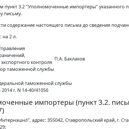
тим пункт 3.2 "Уполномоченные импортеры" указанного
у письму.
ти содержание настоящего письма до сведения подчин
на 2 л.
Управления
раничений,
П.А. Баклаков
 экспортного контроля
йор таможенной службы
е
еральной таможенной службы
 2014 г. N 14-40/41056
оченные импортеры (пункт 3.2. письм
7)
Интернэшнл", адрес: 355042, Ставропольский край, г. Ст
29;