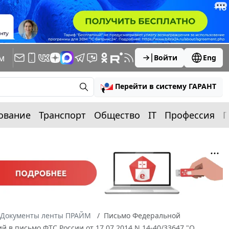
м
Войти
Eng
Перейти в систему ГАРАНТ
ование
Транспорт
Общество
IT
Профессия
П
Документы ленты ПРАЙМ
Письмо Федеральной
й в письмо ФТС России от 17.07.2014 N 14-40/33647 "О