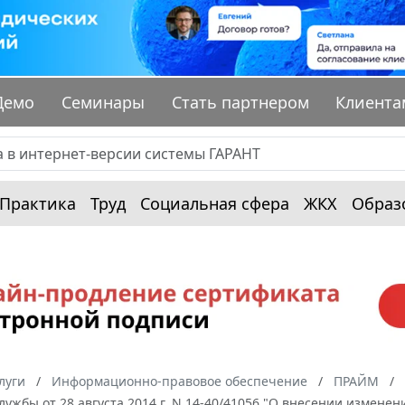
Демо
Семинары
Стать партнером
Клиента
Практика
Труд
Социальная сфера
ЖКХ
Образ
луги
Информационно-правовое обеспечение
ПРАЙМ
ужбы от 28 августа 2014 г. N 14-40/41056 "О внесении изменени