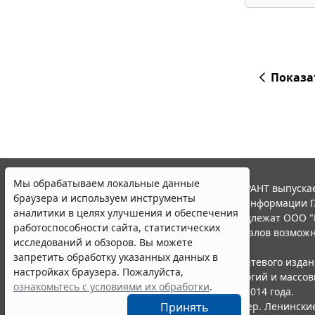
Показа
Мы обрабатываем локальные данные
© ООО "НПП "ГАРАНТ-СЕРВИС", 2026. Система ГАРАНТ выпускае
браузера и используем инструменты
участниками Российской ассоциации правовой информации Г
аналитики в целях улучшения и обеспечения
Все права на материалы сайта ГАРАНТ.РУ принадлежат ООО "
работоспособности сайта, статистических
Полное или частичное воспроизведение материалов возможн
исследований и обзоров. Вы можете
Правила использования портала.
запретить обработку указанных данных в
Портал ГАРАНТ.РУ зарегистрирован в качестве сетевого изда
настройках браузера. Пожалуйста,
надзору в сфере связи,информационных технологий и массо
ознакомьтесь с условиями их обработки
.
(Роскомнадзором), Эл № ФС77-58365 от 18 июня 2014 года.
Принять
ООО "НПП "ГАРАНТ-СЕРВИС", 119234, г. Москва, тер. Ленинские 