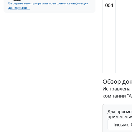
Выберите тему программы повышения квалификации
004
для юристов ...
Обзор до
Исправлена 
компании "А
Для просмо
применения