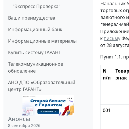
Начальник 
"Экспресс Проверка"
торговых ог
валютного и
Ваши преимущества
генерал-ма
Информационный банк
Приложени
к
письму
Фед
Информационные материалы
от 28 августа
Купить систему ГАРАНТ
Пункт 1.1. п
Телекоммуникационное
обновление
N
Това
п/п
знак
АНО ДПО «Образовательный
центр ГАРАНТ»
001
Анонсы
8 сентября 2026