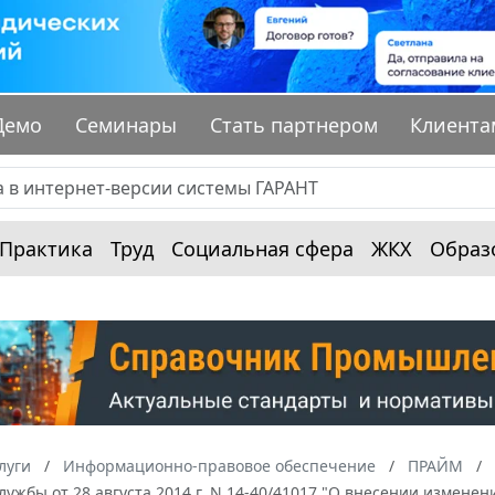
Демо
Семинары
Стать партнером
Клиента
Практика
Труд
Социальная сфера
ЖКХ
Образ
луги
Информационно-правовое обеспечение
ПРАЙМ
ужбы от 28 августа 2014 г. N 14-40/41017 "О внесении изменени