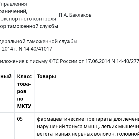
Управления
раничений,
П.А. Баклаков
 экспортного контроля
йор таможенной службы
е
еральной таможенной службы
 2014 г. N 14-40/41017
риложения к письму ФТС России от 17.06.2014 N 14-40/27
рный
Класс
Товары
това-
ров
по
МКТУ
05
фармацевтические препараты для лечен
нарушений тонуса мышц, легких мышечны
вегетативных нервных волокон, головно