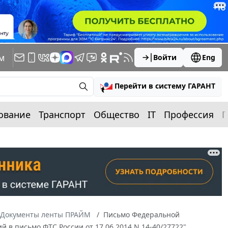
м
Войти
Eng
Перейти в систему ГАРАНТ
ование
Транспорт
Общество
IT
Профессия
П
Документы ленты ПРАЙМ
Письмо Федеральной
й в письмо ФТС России от 17.06.2014 N 14-40/27722"