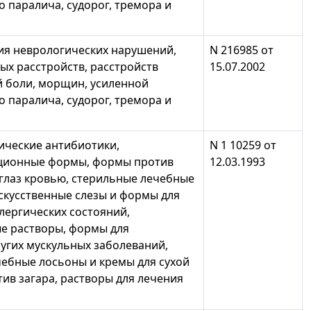
о паралича, судорог, тремора и
ия неврологических нарушений,
N 216985 от
х расстройств, расстройств
15.07.2002
й боли, морщин, усиленной
о паралича, судорог, тремора и
ические антибиотики,
N 1 10259 от
ционные формы, формы против
12.03.1993
глаз кровью, стерильные лечебные
скусственные слезы и формы для
лергических состояний,
е растворы, формы для
угих мускульных заболеваний,
ебные лосьоны и кремы для сухой
ив загара, растворы для лечения