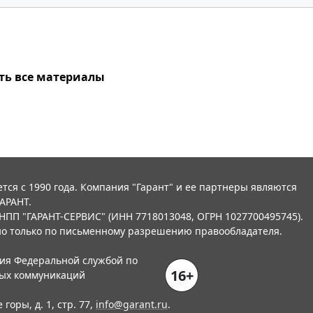
ть все материалы
тся с 1990 года. Компания "Гарант" и ее партнеры являются
АРАНТ.
НПП "ГАРАНТ-СЕРВИС" (ИНН 7718013048, ОГРН 1027700495745).
о только по письменному разрешению правообладателя.
ния Федеральной службой по
16+
вых коммуникаций
горы, д. 1, стр. 77,
info@garant.ru
.