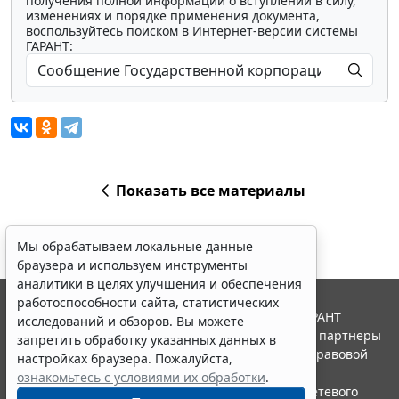
получения полной информации о вступлении в силу,
изменениях и порядке применения документа,
воспользуйтесь поиском в Интернет-версии системы
ГАРАНТ:
Показать все материалы
Мы обрабатываем локальные данные
браузера и используем инструменты
аналитики в целях улучшения и обеспечения
работоспособности сайта, статистических
© ООО "НПП "ГАРАНТ-СЕРВИС", 2026. Система ГАРАНТ
исследований и обзоров. Вы можете
выпускается с 1990 года. Компания "Гарант" и ее партнеры
запретить обработку указанных данных в
являются участниками Российской ассоциации правовой
настройках браузера. Пожалуйста,
информации ГАРАНТ.
ознакомьтесь с условиями их обработки
.
Портал ГАРАНТ.РУ зарегистрирован в качестве сетевого