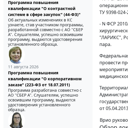
Программа повышения
операционно
квалификации "О контрактной
ТУ 9398-024
системе в сфере закупок" (44-ФЗ)"
Об актуальных изменениях в КС
- N ФСР 201
узнаете, став участником программы,
разработанной совместно с АО ''СБЕР
хирургическ
А". Слушателям, успешно освоившим
"ЛАРИКС", Ро
программу, выдаются удостоверения
пара.
установленного образца.
Федеральная
провести пр
11 августа 2026
мероприяти
Программа повышения
медицинског
квалификации "О корпоративном
заказе" (223-ФЗ от 18.07.2011)
Территориал
Программа разработана совместно с
Администрат
АО ''СБЕР А". Слушателям, успешно
освоившим программу, выдаются
государстве
удостоверения установленного
от 05.04.201
образца.
Врио руково
Обзор до