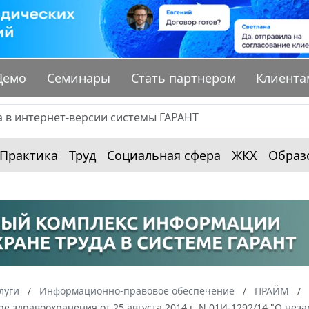
Демо
Семинары
Стать партнером
Клиента
Практика
Труд
Социальная сфера
ЖКХ
Образ
луги
Информационно-правовое обеспечение
ПРАЙМ
ре здравоохранения от 25 августа 2014 г. N 01И-1292/14 "О н