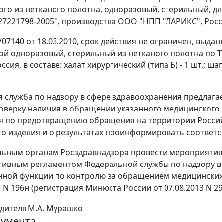
го из нетканого полотна, одноразовый, стерильный, дл
-27221798-2005", производства ООО "НПП "ЛАРИКС", Росс
0/07140 от 18.03.2010, срок действия не ограничен, выд
ой одноразовый, стерильный из нетканого полотна по Т
ссия, в составе: халат хирургический (типа Б) - 1 шт.; шап
 служба по надзору в сфере здравоохранения предлаг
оверку наличия в обращении указанного медицинского 
я по предотвращению обращения на территории Росси
о изделия и о результатах проинформировать соответ
ьным органам Росздравнадзора провести мероприятия 
ивным регламентом Федеральной службы по надзору в
нной функции по контролю за обращением медицинских
3 N 196н (регистрация Минюста России от 07.08.2013 N 29
дителя
М.А. Мурашко
кумента