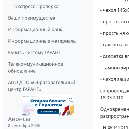
"Экспресс Проверка"
- чехол 145x80
Ваши преимущества
- простыня о
Информационный банк
- простыня о
Информационные материалы
- салфетка в
Купить систему ГАРАНТ
- салфетка в
Телекоммуникационное
- тампон хир
обновление
- чехол защи
АНО ДПО «Образовательный
центр ГАРАНТ»
сопровождае
18.03.2010.
Одновременн
распростран
Анонсы
8 сентября 2026
- N ФСР 201