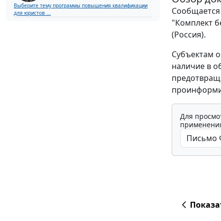
Выберите тему программы повышения квалификации
Сообщается 
для юристов ...
"Комплект б
(Россия).
Субъектам о
наличие в о
предотвраще
проинформи
Для просмо
применения
Показа