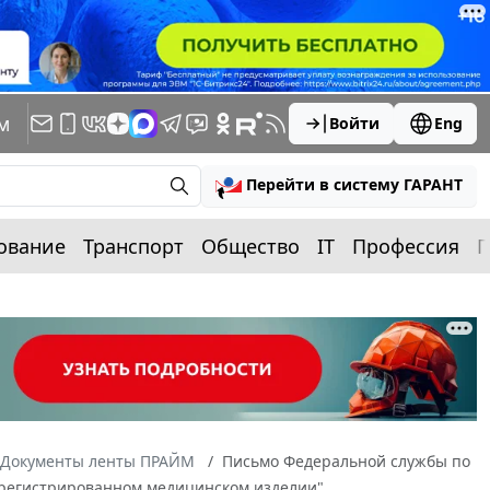
м
Войти
Eng
Перейти в систему ГАРАНТ
ование
Транспорт
Общество
IT
Профессия
П
Документы ленты ПРАЙМ
Письмо Федеральной службы по
езарегистрированном медицинском изделии"