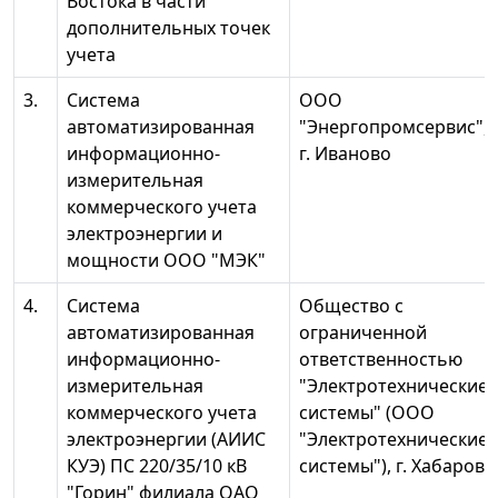
Востока в части
дополнительных точек
учета
3.
Система
ООО
автоматизированная
"Энергопромсервис",
информационно-
г. Иваново
измерительная
коммерческого учета
электроэнергии и
мощности ООО "МЭК"
4.
Система
Общество с
автоматизированная
ограниченной
информационно-
ответственностью
измерительная
"Электротехнические
коммерческого учета
системы" (ООО
электроэнергии (АИИС
"Электротехнические
КУЭ) ПС 220/35/10 кВ
системы"), г. Хабаровс
"Горин" филиала ОАО