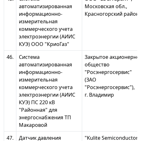
автоматизированная
Московская обл.,
информационно-
Красногорский район
измерительная
коммерческого учета
электроэнергии (АИИС
КУЭ) ООО "КриоГаз"
46.
Система
Закрытое акционерно
автоматизированная
общество
информационно-
"Росэнергосервис"
измерительная
(ЗАО
коммерческого учета
"Росэнергосервис"),
электроэнергии (АИИС
г. Владимир
КУЭ) ПС 220 кВ
"Районная" для
энергоснабжения ТП
Макаровой
47.
Датчик давления
"Kulite Semiconductor