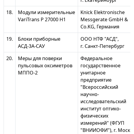
г. Екатеринбург
18.
Модули измерительные
Knick Elektronische
VariTrans Р 27000 Н1
Messgerate GmbH &
Co.KG, Германия
19.
Блоки приборные
ООО НТФ "АСД",
АСД-3А-САУ
г. Санкт-Петербург
20.
Меры для поверки
Федеральное
пульсовых оксиметров
государственное
МППО-2
унитарное
предприятие
"Всероссийский
научно-
исследовательский
институт оптико-
физических
измерений" (ФГУП
"ВНИИОФИ"), г. Москв