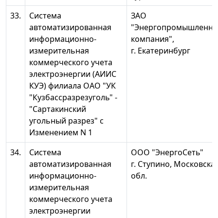
33.
Система
ЗАО
автоматизированная
"Энергопромышленна
информационно-
компания",
измерительная
г. Екатеринбург
коммерческого учета
электроэнергии (АИИС
КУЭ) филиала ОАО "УК
"Кузбассразрезуголь" -
"Сартакинский
угольный разрез" с
Изменением N 1
34.
Система
ООО "ЭнергоСеть"
автоматизированная
г. Ступино, Московска
информационно-
обл.
измерительная
коммерческого учета
электроэнергии