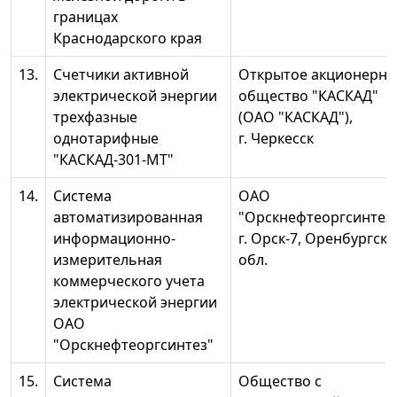
границах
Краснодарского края
13.
Счетчики активной
Открытое акционерно
электрической энергии
общество "КАСКАД"
трехфазные
(ОАО "КАСКАД"),
однотарифные
г. Черкесск
"КАСКАД-301-МТ"
14.
Система
ОАО
автоматизированная
"Орскнефтеоргсинтез"
информационно-
г. Орск-7, Оренбургска
измерительная
обл.
коммерческого учета
электрической энергии
ОАО
"Орскнефтеоргсинтез"
15.
Система
Общество с