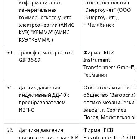
информационно-
ответственностью
измерительная
"Энергоучет" (ООО
коммерческого учета
"Энергоучет"),
электроэнергии (АИИС
г. Челябинск
КУЭ) "КЕММА" (АИИС
КУЭ "КЕММА")
50.
Трансформаторы тока
Фирма "RITZ
GIF 36-59
Instrument
Transformers GmbH",
Германия
51.
Датчик давления
Открытое акционерно
индуктивный ДД-10 с
общество "Загорский
преобразователем
оптико-механический
ИВП-С
завод", г. Сергиев
Посад, Московская обл
52.
Датчики давления
Фирма "PCB
пьезоэлектрические ICP
Piezotronics Inc.", США