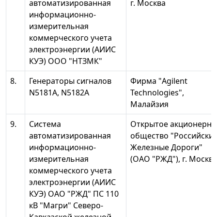
автоматизированная
г. Москва
информационно-
измерительная
коммерческого учета
электроэнергии (АИИС
КУЭ) OOO "НТЗМК"
8.
Генераторы сигналов
Фирма "Agilent
N5181А, N5182А
Technologies",
Малайзия
9.
Система
Открытое акционерно
автоматизированная
общество "Российски
информационно-
Железные Дороги"
измерительная
(ОАО "РЖД"), г. Москв
коммерческого учета
электроэнергии (АИИС
КУЭ) ОАО "РЖД" ПС 110
кВ "Магри" Северо-