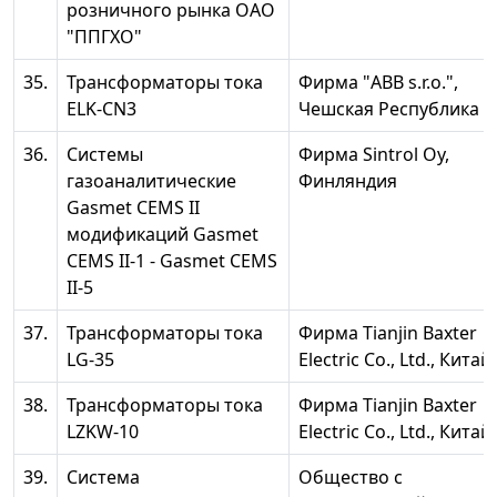
розничного рынка ОАО
"ППГХО"
35.
Трансформаторы тока
Фирма "ABB s.r.o.",
ELK-CN3
Чешская Республика
36.
Системы
Фирма Sintrol Oy,
газоаналитические
Финляндия
Gasmet CEMS II
модификаций Gasmet
CEMS II-1 - Gasmet CEMS
II-5
37.
Трансформаторы тока
Фирма Tianjin Baxter
LG-35
Electric Co., Ltd., Китай
38.
Трансформаторы тока
Фирма Tianjin Baxter
LZKW-10
Electric Co., Ltd., Китай
39.
Система
Общество с