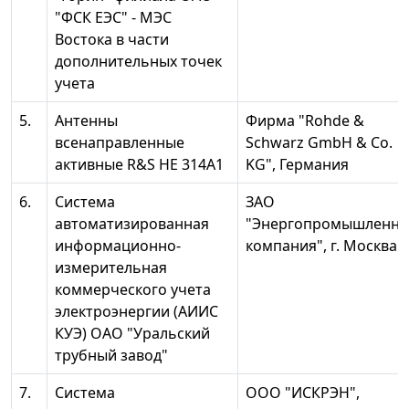
"ФСК ЕЭС" - МЭС
Востока в части
дополнительных точек
учета
5.
Антенны
Фирма "Rohde &
всенаправленные
Schwarz GmbH & Co.
активные R&S НЕ 314А1
KG", Германия
6.
Система
ЗАО
автоматизированная
"Энергопромышленна
информационно-
компания", г. Москва
измерительная
коммерческого учета
электроэнергии (АИИС
КУЭ) ОАО "Уральский
трубный завод"
7.
Система
ООО "ИСКРЭН",