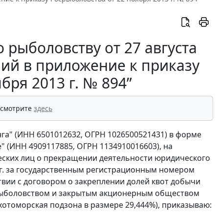
 рыболовству от 27 августа
ний в приложение к приказу
бря 2013 г. № 894”
 смотрите
здесь
га" (ИНН 6501012632, ОГРН 1026500521431) в форме
 (ИНН 4909117885, ОГРН 1134910016603), на
еских лиц о прекращении деятельности юридического
 г. за государственным регистрационным номером
тствии с договором о закреплении долей квот добычи
срыболовством и закрытым акционерным обществом
-Охотоморская подзона в размере 29,444%), приказываю: