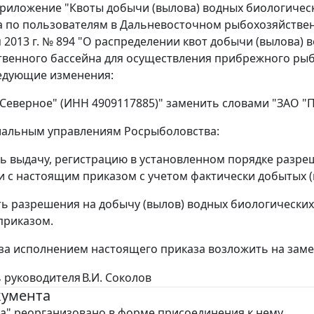
 приложение "Квоты добычи (вылова) водных биологиче
 по пользователям в Дальневосточном рыбохозяйственн
я 2013 г. № 894 "О распределении квот добычи (вылова)
венного бассейна для осуществления прибрежного рыб
ледующие изменения:
"Северное" (ИНН 4909117885)" заменить словами "ЗАО "П
иальным управлениям Росрыболовства:
ь выдачу, регистрацию в установленном порядке разре
и с настоящим приказом с учетом фактически добытых 
ь разрешения на добычу (вылов) водных биологических 
приказом.
 за исполнением настоящего приказа возложить на заме
 руководителя
В.И. Соколов
кумента
а" реорганизовано в форме присоединения к нему