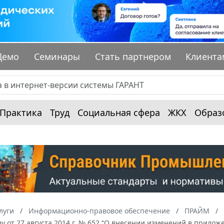
Демо
Семинары
Стать партнером
Клиента
Практика
Труд
Социальная сфера
ЖКХ
Образ
луги
Информационно-правовое обеспечение
ПРАЙМ
у от 27 августа 2014 г. № 652 “О внесении изменений в приложе