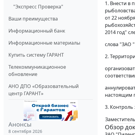
1. Внести в
"Экспресс Проверка"
рыболовства
от 22 ноябр
Ваши преимущества
рыбохозяйст
Информационный банк
2014 год" с
Информационные материалы
слова "ЗАО 
Купить систему ГАРАНТ
2. Территор
Телекоммуникационное
организоват
обновление
соответстви
АНО ДПО «Образовательный
аннулироват
центр ГАРАНТ»
настоящим 
3. Контроль
Заместитель
Анонсы
Обзор до
8 сентября 2026
ЗАО "Пиленг