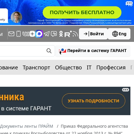
м
Войти
Eng
Перейти в систему ГАРАНТ
ование
Транспорт
Общество
IT
Профессия
П
Документы ленты ПРАЙМ
Приказ Федерального агентства
ние к приказу Росрыболовства от 22 ноября 2013 г. № 894”