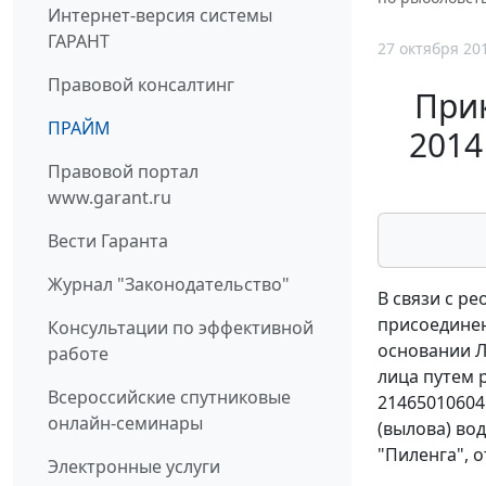
Интернет-версия системы
ГАРАНТ
27 октября 20
Правовой консалтинг
Прик
ПРАЙМ
2014
Правовой портал
www.garant.ru
Вести Гаранта
Журнал "Законодательство"
В связи с р
присоединен
Консультации по эффективной
основании Л
работе
лица путем 
Всероссийские спутниковые
214650106041
онлайн-семинары
(вылова) во
"Пиленга", о
Электронные услуги