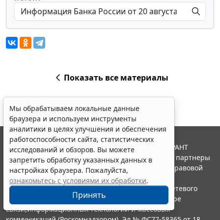
Показать все материалы
Мы обрабатываем локальные данные
браузера и используем инструменты
аналитики в целях улучшения и обеспечения
работоспособности сайта, статистических
© ООО "НПП "ГАРАНТ-СЕРВИС", 2026. Система ГАРАНТ
исследований и обзоров. Вы можете
выпускается с 1990 года. Компания "Гарант" и ее партнеры
запретить обработку указанных данных в
являются участниками Российской ассоциации правовой
настройках браузера. Пожалуйста,
информации ГАРАНТ.
ознакомьтесь с условиями их обработки
.
Портал ГАРАНТ.РУ зарегистрирован в качестве сетевого
Принять
издания Федеральной службой по надзору в сфере
связи,информационных технологий и массовых
коммуникаций (Роскомнадзором), Эл № ФС77-58365 от 18