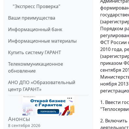
Администрат
"Экспресс Проверка"
формировани
государстве
Ваши преимущества
(зарегистри
Порядком ра
Информационный банк
регулирован
Информационные материалы
ФСТ России 
2010 года, 
Купить систему ГАРАНТ
(зарегистри
приказом ФС
Телекоммуникационное
сентября 20
обновление
Министерств
АНО ДПО «Образовательный
ноября 2013
центр ГАРАНТ»
регистрацио
1. Ввести г
"Теплосерви
Анонсы
2. Включить
8 сентября 2026
деятельност