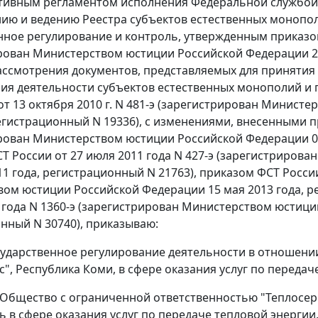
ивным регламентом исполнения Федеральной службой 
ю и ведению Реестра субъектов естественных монопол
нное регулирование и контроль, утвержденным приказом Ф
рован Министерством юстиции Российской Федерации 22
ссмотрения документов, представляемых для принятия
ия деятельности субъектов естественных монополий и 
от 13 октября 2010 г. N 481-э (зарегистрирован Минист
регистрационный N 19336), с изменениями, внесенными пр
рован Министерством юстиции Российской Федерации 04
Т России от 27 июля 2011 года N 427-э (зарегистриров
11 года, регистрационный N 21763), приказом ФСТ России
ом юстиции Российской Федерации 15 мая 2013 года, ре
 года N 1360-э (зарегистрирован Министерством юстици
нный N 30740), приказываю:
осударственное регулирование деятельности в отношен
с", Республика Коми, в сфере оказания услуг по переда
 Общество с ограниченной ответственностью "Теплосер
ь в сфере оказания услуг по передаче тепловой энергии