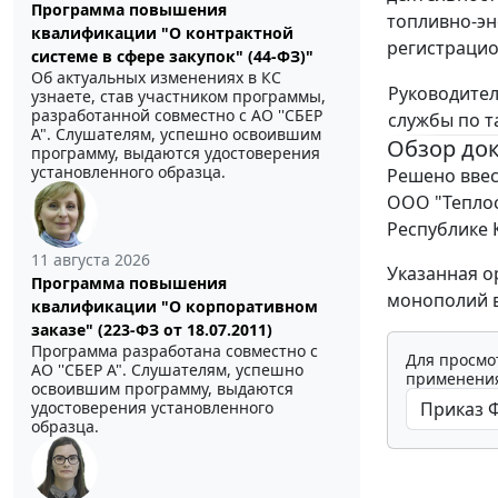
Программа повышения
топливно-эне
квалификации "О контрактной
регистрацио
системе в сфере закупок" (44-ФЗ)"
Об актуальных изменениях в КС
Руководите
узнаете, став участником программы,
разработанной совместно с АО ''СБЕР
службы по 
А". Слушателям, успешно освоившим
Обзор до
программу, выдаются удостоверения
установленного образца.
Решено ввес
ООО "Теплос
Республике 
11 августа 2026
Указанная о
Программа повышения
монополий в
квалификации "О корпоративном
заказе" (223-ФЗ от 18.07.2011)
Программа разработана совместно с
Для просмо
АО ''СБЕР А". Слушателям, успешно
применения
освоившим программу, выдаются
удостоверения установленного
образца.