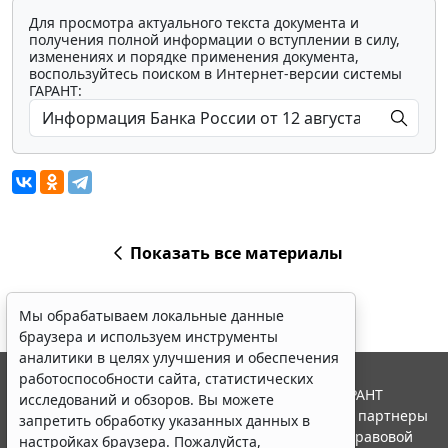
Для просмотра актуального текста документа и
получения полной информации о вступлении в силу,
изменениях и порядке применения документа,
воспользуйтесь поиском в Интернет-версии системы
ГАРАНТ:
Показать все материалы
Мы обрабатываем локальные данные
браузера и используем инструменты
аналитики в целях улучшения и обеспечения
работоспособности сайта, статистических
© ООО "НПП "ГАРАНТ-СЕРВИС", 2026. Система ГАРАНТ
исследований и обзоров. Вы можете
выпускается с 1990 года. Компания "Гарант" и ее партнеры
запретить обработку указанных данных в
являются участниками Российской ассоциации правовой
настройках браузера. Пожалуйста,