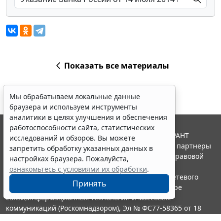
Показать все материалы
Мы обрабатываем локальные данные
браузера и используем инструменты
аналитики в целях улучшения и обеспечения
работоспособности сайта, статистических
© ООО "НПП "ГАРАНТ-СЕРВИС", 2026. Система ГАРАНТ
исследований и обзоров. Вы можете
выпускается с 1990 года. Компания "Гарант" и ее партнеры
запретить обработку указанных данных в
являются участниками Российской ассоциации правовой
настройках браузера. Пожалуйста,
информации ГАРАНТ.
ознакомьтесь с условиями их обработки
.
Портал ГАРАНТ.РУ зарегистрирован в качестве сетевого
Принять
издания Федеральной службой по надзору в сфере
связи,информационных технологий и массовых
коммуникаций (Роскомнадзором), Эл № ФС77-58365 от 18
июня 2014 года.