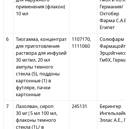
применения (флакон)
Германия/
10 мл
Октобер
Фарма С.А.Е.,
Египет
6
Тиогамма, концентрат
1107170,
Солюфарм
для приготовления
1111060
Фармацойт
раствора для инфузий
Эрцойгниссе
30 мг/мл, 20 мл
ГмбХ, Герма
ампулы темного
стекла (5), поддоны
картонные (1) в
футляре, пачки
картонные
7
Лазолван, сироп
245131
Берингер
30 мг|5 мл 100 мл,
Ингельхайм
флаконы темного
Эллас А.Е., Г
стекла (1),/ в