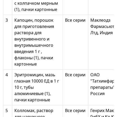
с колпачком мерным
(1), пачки картонные
3
Капоцин, порошок
Все серии
Маклеодз
для приготовления
Фармасьюти
раствора для
Лтд, Индия
внутривенного и
внутримышечного
введения 1 г ,
флаконы (1), пачки
картонные
4
Эритромицин, мазь
Все серии
ОАО
глазная 10000 ЕД в 1 г
"Татхимфарм
10 г, тубы
препараты",
алюминиевые (1),
Россия
пачки картонные
5
Колломак, раствор
Все серии
Генрих Мак Н
для наружного
ГмбХ и Ко.КГ,