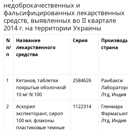
недоброкачественных и
фальсифицированных лекарственных
средств, выявленных во II квартале
2014 г. на территории Украины
N
Название
Серия
Производит
п/
лекарственного
страна
п
средства
1
Кетанов, таблетки
2584626
Ранбакси
покрытые оболочкой
Лаборатори
10 мг N 100
Лтд, Индия
2
Аскорил
1122314
Гленмарк
экспекторант, сироп
Фармасьюти
100 мл, флаконы
Лтд, Индия
пластиковые темные