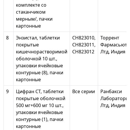
комплекте со
стаканчиком
мерным/, пачки
картонные
8
Энзистал, таблетки
СН823010,
Торрент
покрытые
СН823011,
Фармасьюти
кишечнорастворимой
СН823012
Лтд, Индия
оболочкой 10 шт.,
упаковки ячейковые
контурные (8), пачки
картонные
9
Цифран СТ, таблетки
Все серии
Ранбакси
покрытые оболочкой
Лаборатори
500 мг+600 мг 10 шт.,
Лтд, Индия
упаковки ячейковые
контурные (1), пачки
картонные