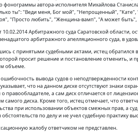
 фонограммы автора-исполнителя Михайлова Станислав
ько ты": "Веди меня, Бог мой", "Непрощенный", "Кате", "
оя", "Просто любить", "Женщина-вамп", "А может быть", 
т 10.02.2014 Арбитражного суда Саратовской области, 
Двенадцатого арбитражного апелляционного суда, в удов
шись с принятыми судебными актами, истец обратился 
которой просит решение и постановление отменить, и 
ом объеме.
 ошибочность вывода судов о неподтвержденности кон
 указывает, что на данном диске отсутствуют знаки охра
о правообладателе, а сам диск отличается от лицензи
 самого диска. Кроме того, истец отмечает, что ответ
ьства при использовании объектов смежных прав, а су
 обстоятельств по делу и не учел судебную практику вы
ссационную жалобу ответчиком не представлен.