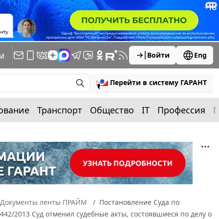
м
Войти
Eng
Перейти в систему ГАРАНТ
ование
Транспорт
Общество
IT
Профессия
П
Документы ленты ПРАЙМ
Постановление Суда по
8442/2013 Суд отменил судебные акты, состоявшиеся по делу о