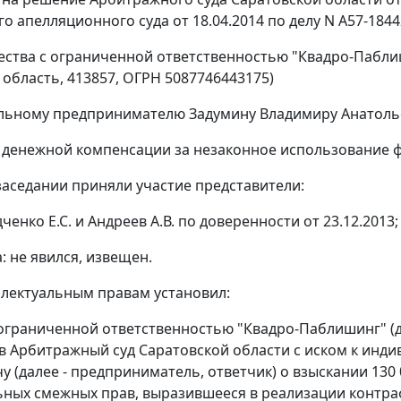
о апелляционного суда от 18.04.2014 по делу N А57-1844
ства с ограниченной ответственностью "Квадро-Паблишинг
 область, 413857, ОГРН 5087746443175)
льному предпринимателю Задумину Владимиру Анатольев
 денежной компенсации за незаконное использование 
заседании приняли участие представители:
дченко Е.С. и Андреев А.В. по доверенности от 23.12.2013;
: не явился, извещен.
ллектуальным правам установил:
ограниченной ответственностью "Квадро-Паблишинг" (д
в Арбитражный суд Саратовской области с иском к ин
у (далее - предприниматель, ответчик) о взыскании 13
ных смежных прав, выразившееся в реализации контраф