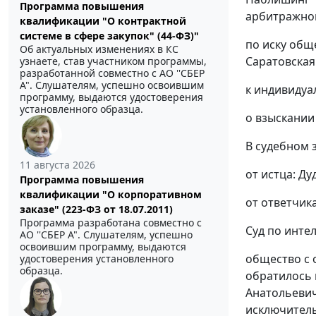
Программа повышения
арбитражног
квалификации "О контрактной
системе в сфере закупок" (44-ФЗ)"
по иску обще
Об актуальных изменениях в КС
Саратовская
узнаете, став участником программы,
разработанной совместно с АО ''СБЕР
А". Слушателям, успешно освоившим
к индивидуа
программу, выдаются удостоверения
установленного образца.
о взыскании
В судебном 
11 августа 2026
от истца: Ду
Программа повышения
квалификации "О корпоративном
от ответчика
заказе" (223-ФЗ от 18.07.2011)
Программа разработана совместно с
Суд по инте
АО ''СБЕР А". Слушателям, успешно
освоившим программу, выдаются
общество с 
удостоверения установленного
образца.
обратилось 
Анатольевич
исключитель