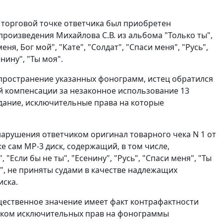
в торговой точке ответчика был приобретен
оизведения Михайлова С.В. из альбома "Только ты",
ня, Бог мой", "Кате", "Солдат", "Спаси меня", "Русь",
нину", "Ты моя".
аспространение указанных фонограмм, истец обратился
ей компенсации за незаконное использование 13
дание, исключительные права на которые
арушения ответчиком оригинал товарного чека N 1 от
же сам МР-3 диск, содержащий, в том числе,
"Если бы не ты", "Есенину", "Русь", "Спаси меня", "Ты
ы", не приняты судами в качестве надлежащих
иска.
ущественное значение имеет факт контрафактности
иком исключительных прав на фонограммы