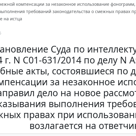
нежной компенсации за незаконное использование фонограмм, 
выполнения требований законодательства о смежных правах пр
не на истца
6
ановление Суда по интеллект
4 г. N С01-631/2014 по делу N 
ебные акты, состоявшиеся по 
мпенсации за незаконное исп
аправил дело на новое рассмо
казывания выполнения требов
жных правах при использован
возлагается на ответчик