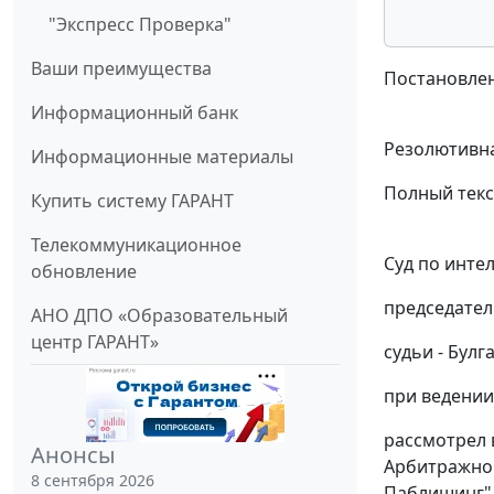
"Экспресс Проверка"
Ваши преимущества
Постановлен
Информационный банк
Резолютивна
Информационные материалы
Полный текс
Купить систему ГАРАНТ
Телекоммуникационное
Суд по инте
обновление
председател
АНО ДПО «Образовательный
центр ГАРАНТ»
судьи - Булга
при ведении
рассмотрел 
Анонсы
Арбитражног
8 сентября 2026
Паблишинг"