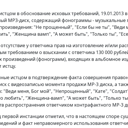
 истцом в обоснование исковых требований, 19.01.2013 
ый МР3-диск, содержащий фонограммы - музыкальные пр
произведения: "Не прощенный", "Если бы не ты", "Веди ме
ть", "Женщина вамп", "А может быть", "Только ты", "Есе
 отсутствие у ответчика прав на изготовление и/или р
овым требованием о взыскании с ответчика 130 000 рубл
 произведений (фонограмм), входящих в альбомное из
 истцу.
ные истцом в подтверждение факта совершения правон
диск с видеозаписью момента продажи МР-3 диска, а так
"Веди меня, Бог мой", "Непрощенный", "Кате", "Солдат", 
то любить", "Женщина-вамп", "А может быть", "Только т
тв распространения ответчиком контрафактного МР-3 д
д первой инстанции отметил, что в настоящем споре с
едений и факт неправомерного использования ответч