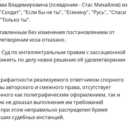
а Владимировича (псевдоним - Стас Михайлов) из
Солдат", "Если бы не ты", "Есенину", "Русь", "Спаси
"Только ты".
оставленным без изменения
постановлением
от
летворении иска отказано.
в Суд по интеллектуальным правам с кассационной
принять по делу новое решение об удовлетворении
трафактности реализуемого ответчиком спорного
ны авторского и смежного права, отсутствует
онного как полиграфическим оформлением, так и
чик не доказал выполнения им требований
д при этом неправильно распределил бремя
сших судебных инстанций.