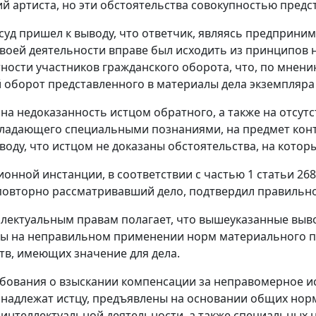
й артиста, но эти обстоятельства совокупностью предс
 суд пришел к выводу, что ответчик, являясь предприни
своей деятельности вправе был исходить из принципов
ности участников гражданского оборота, что, по мнени
 оборот представленного в материалы дела экземпляра 
на недоказанность истцом обратного, а также на отсутс
бладающего специальными познаниями, на предмет конт
воду, что истцом не доказаны обстоятельства, на котор
ионной инстанции, в соответствии с
частью 1 статьи 268
овторно рассматривавший дело, подтвердил правильно
ллектуальным правам полагает, что вышеуказанные выв
ы на неправильном применении норм материального пр
тв, имеющих значение для дела.
бования о взыскании компенсации за неправомерное и
надлежат истцу, предъявлены на основании общих норм
 интеллектуальной деятельности, а также специальных