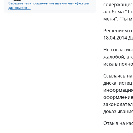
Выберите тему программы повышения квалификации
содержащего
для юристов ...
альбома "Тол
меня", "Ты м
Решением
о
18.04.2014 
Не согласив
жалобой, в 
иска в полн
Ссылаясь на
диска, истец
информация 
оформлением
законодател
доказывания
Отзыв на ка