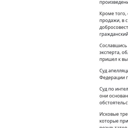
произведени
Кроме того,
продажи, в 
добросовест
гражданский
Сославшись 
эксперта, о
пришел к вы
Суд апелляц
Федерации п
Суд по инте
они основан
обстоятельс
Исковые тре
которые при
результатов