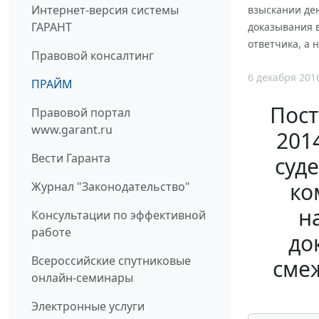
Интернет-версия системы
взыскании де
ГАРАНТ
доказывания 
ответчика, а 
Правовой консалтинг
6 декабря 201
ПРАЙМ
Пост
Правовой портал
www.garant.ru
201
Вести Гаранта
суд
ко
Журнал "Законодательство"
н
Консультации по эффективной
работе
до
Всероссийские спутниковые
сме
онлайн-семинары
Электронные услуги