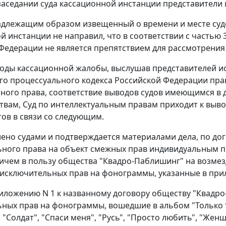
заседании суда кассационной инстанции представители
адлежащим образом извещенный о времени и месте судеб
й инстанции не направил, что в соответствии с
частью 3
Федерации не является препятствием для рассмотрения 
оды кассационной жалобы, выслушав представителей ис
о процессуального кодекса Российской Федерации пра
ного права, соответствие выводов судов имеющимся в 
твам, Суд по интеллектуальным правам приходит к выв
тов в связи со следующим.
лено судами и подтверждается материалами дела, по дог
ьного права на объект смежных прав индивидуальным
чем в пользу общества "Квадро-Паблишинг" на возмез
исключительных прав на фонограммы, указанные в прило
иложению N 1 к названному договору обществу "Квадр
ных прав на фонограммы, вошедшие в альбом "Только ты
, "Солдат", "Спаси меня", "Русь", "Просто любить", "Женщ