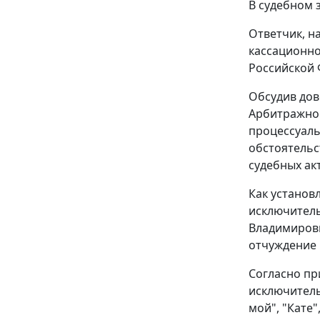
В судебном 
Ответчик, н
кассационно
Российской 
Обсудив дов
Арбитражног
процессуаль
обстоятельс
судебных ак
Как установ
исключител
Владимирови
отчуждение 
Согласно пр
исключитель
мой", "Кате"