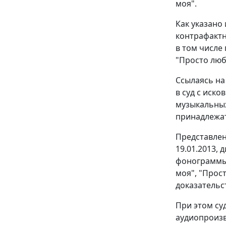
моя".
Как указано
контрафактн
в том числе 
"Просто люби
Ссылаясь на
в суд с иск
музыкальных
принадлежат
Представлен
19.01.2013, 
фонограммы: 
моя", "Прос
доказательс
При этом су
аудиопроизв