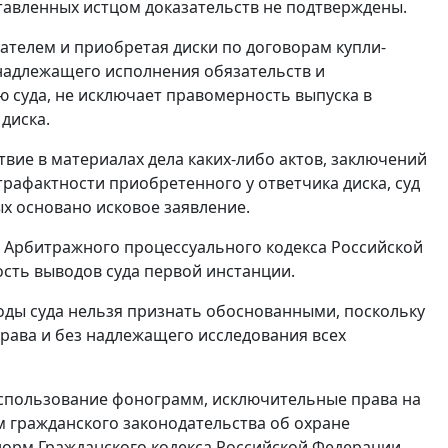
тавленных истцом доказательств не подтверждены.
мателем и приобретая диски по договорам купли-
 надлежащего исполнения обязательств и
ю суда, не исключает правомерность выпуска в
диска.
твие в материалах дела каких-либо актов, заключений
рафактности приобретенного у ответчика диска, суд
ых основано исковое заявление.
Арбитражного процессуального кодекса Российской
сть выводов суда первой инстанции.
оды суда нельзя признать обоснованными, поскольку
ава и без надлежащего исследования всех
спользование фонограмм, исключительные права на
 гражданского законодательства об охране
 норм
Гражданского кодекса
Российской Федерации