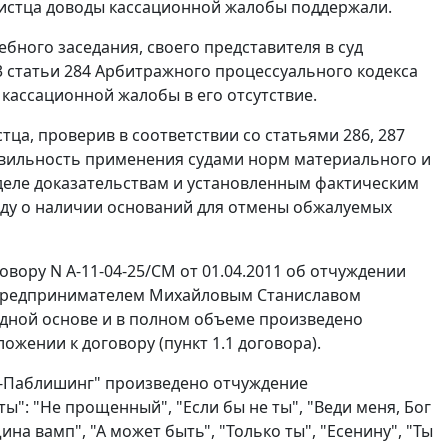
 истца доводы кассационной жалобы поддержали.
ного заседания, своего представителя в суд
 статьи 284
Арбитражного процессуального кодекса
кассационной жалобы в его отсутствие.
тца, проверив в соответствии со
статьями 286
,
287
вильность применения судами норм материального и
деле доказательствам и установленным фактическим
оду о наличии оснований для отмены обжалуемых
овору N А-11-04-25/СМ от 01.04.2011 об отчуждении
 предпринимателем Михайловым Станиславом
дной основе и в полном объеме произведено
жении к договору (пункт 1.1 договора).
о-Паблишинг" произведено отчуждение
": "Не прощенный", "Если бы не ты", "Веди меня, Бог
ина вамп", "А может быть", "Только ты", "Есенину", "Ты