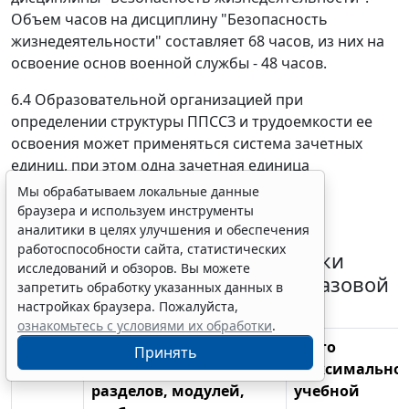
Объем часов на дисциплину "Безопасность
жизнедеятельности" составляет 68 часов, из них на
освоение основ военной службы - 48 часов.
6.4 Образовательной организацией при
определении структуры ППССЗ и трудоемкости ее
освоения может применяться система зачетных
единиц, при этом одна зачетная единица
соответствует 36 академическим часам.
Мы обрабатываем локальные данные
браузера и используем инструменты
Таблица 3
аналитики в целях улучшения и обеспечения
работоспособности сайта, статистических
Структура программы подготовки
исследований и обзоров. Вы можете
специалистов среднего звена базовой
запретить обработку указанных данных в
подготовки
настройках браузера. Пожалуйста,
ознакомьтесь с условиями их обработки
.
Индекс
Наименование
Всего
Принять
учебных циклов,
максимально
разделов, модулей,
учебной