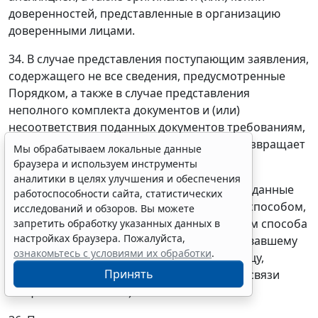
доверенностей, представленные в организацию
доверенными лицами.
Мы обрабатываем локальные данные
браузера и используем инструменты
34. В случае представления поступающим заявления,
аналитики в целях улучшения и обеспечения
содержащего не все сведения, предусмотренные
работоспособности сайта, статистических
Порядком, а также в случае представления
исследований и обзоров. Вы можете
неполного комплекта документов и (или)
запретить обработку указанных данных в
несоответствия поданных документов требованиям,
настройках браузера. Пожалуйста,
установленным Порядком, организация возвращает
ознакомьтесь с условиями их обработки
.
документы поступающему.
Принять
35. Поступающий имеет право отозвать поданные
документы, подав заявление об их отзыве способом,
Erid: 4CQwVszH9pWwojUA9Q3
Реклама
указанным в пункте 24 Порядка, с указанием способа
возврата документов (передача лицу, отозвавшему
Получите полный доступ к системе
поданные документы, или доверенному лицу,
ГАРАНТ бесплатно на 3 дня!
направление через операторов почтовой связи
Получить доступ
общего пользования).