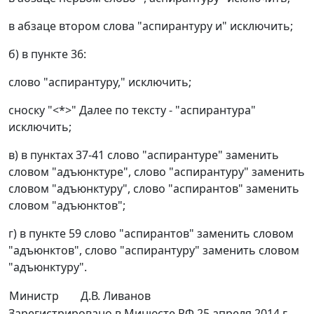
в абзаце втором слова "аспирантуру и" исключить;
б) в пункте 36:
слово "аспирантуру," исключить;
сноску "<*>" Далее по тексту - "аспирантура"
исключить;
в) в пунктах 37-41 слово "аспирантуре" заменить
словом "адъюнктуре", слово "аспирантуру" заменить
словом "адъюнктуру", слово "аспирантов" заменить
словом "адъюнктов";
г) в пункте 59 слово "аспирантов" заменить словом
"адъюнктов", слово "аспирантуру" заменить словом
"адъюнктуру".
Министр
Д.В. Ливанов
Зарегистрировано в Минюсте РФ 25 апреля 2014 г.