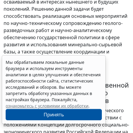
осваиваемый в интересах нынешнего и будущих
поколений. Решению данной задачи будет
способствовать реализация основных мероприятий
по научно-техническому сопровождению геолого-
разведочных работ и научно-аналитическому
обеспечению государственной политики в сфере
развития и использования минерально-сырьевой
базы, а также осуществление координации и
контроля деятельности по реализации
Мы обрабатываем локальные данные
государственной системы лицензирования
браузера и используем инструменты
пользования недрами.
аналитики в целях улучшения и обеспечения
работоспособности сайта, статистических
2. Приоритеты и цели государственной
исследований и обзоров. Вы можете
политики в сфере эффективного
запретить обработку указанных данных в
использования водных ресурсов
настройках браузера. Пожалуйста,
ознакомьтесь с условиями их обработки
.
Для выполнения задач социально-экономического
Принять
развития Российской Федерации в соответствии с
положениями Концепции долгосрочного социально-
экономического развития Российской Федерации на