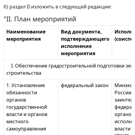
б) раздел II изложить в следующей редакции:
"II. План мероприятий
Наименование
Вид документа,
Исполн
мероприятия
подтверждающего
(соиспо
исполнение
мероприятия
I. Обеспечение градостроительной подготовки земе
строительства
1. Установление
федеральный закон
Минэко
обязанности
России 
органов
заинтер
государственной
федера
власти и органов
органов
местного
исполни
самоуправления
власти 