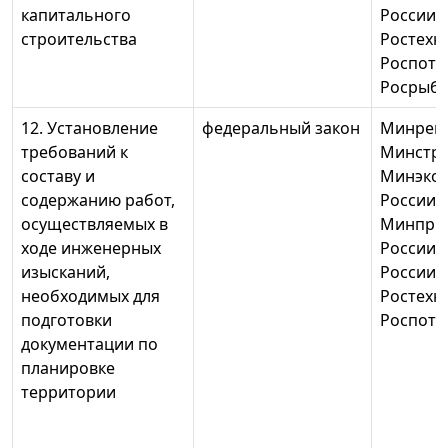
капитального
России,
строительства
Ростехн
Роспотр
Росрыбо
12. Установление
федеральный закон
Минреги
требований к
Минстро
составу и
Минэко
содержанию работ,
России,
осуществляемых в
Минпри
ходе инженерных
России,
изысканий,
России,
необходимых для
Ростехн
подготовки
Роспотр
документации по
планировке
территории