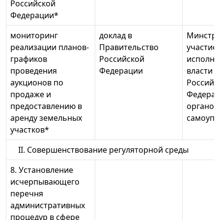
Российской
Федерации*
мониторинг
доклад в
Минстро
реализации планов-
Правительство
участие
графиков
Российской
исполни
проведения
Федерации
власти 
аукционов по
Российс
продаже и
Федерац
предоставлению в
органов
аренду земельных
самоупр
участков*
II. Совершенствование регуляторной среды
8. Установление
исчерпывающего
перечня
административных
процедур в сфере