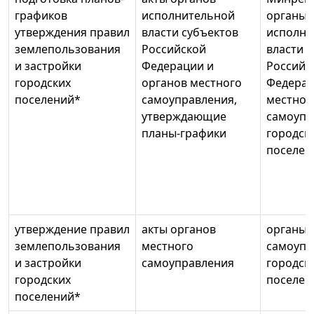
графиков
исполнительной
органы
утверждения правил
власти субъектов
исполни
землепользования
Российской
власти 
и застройки
Федерации и
Российс
городских
органов местного
Федерац
поселений*
самоуправления,
местног
утверждающие
самоупр
планы-графики
городск
поселен
утверждение правил
акты органов
органы 
землепользования
местного
самоупр
и застройки
самоуправления
городск
городских
поселен
поселений*