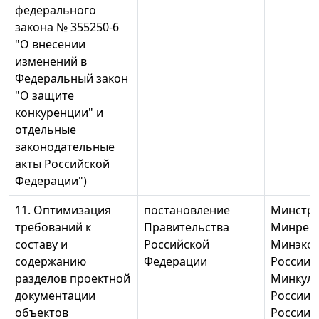
федерального
закона № 355250-6
"О внесении
изменений в
Федеральный закон
"О защите
конкуренции" и
отдельные
законодательные
акты Российской
Федерации")
11. Оптимизация
постановление
Минстро
требований к
Правительства
Минреги
составу и
Российской
Минэко
содержанию
Федерации
России,
разделов проектной
Минкул
документации
России,
объектов
России,