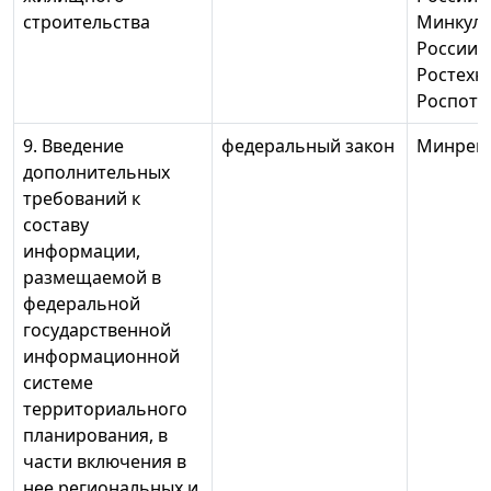
строительства
Минкул
России, 
Ростехн
Роспотр
9. Введение
федеральный закон
Минреги
дополнительных
требований к
составу
информации,
размещаемой в
федеральной
государственной
информационной
системе
территориального
планирования, в
части включения в
нее региональных и