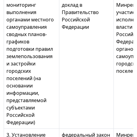
мониторинг
доклад в
Минреги
выполнения
Правительство
участие
органами местного
Российской
исполни
самоуправления
Федерации
власти 
сводных планов-
Российс
графиков
Федерац
подготовки правил
органов
землепользования
самоупр
и застройки
городск
городских
поселен
поселений (на
основании
информации,
представляемой
субъектами
Российской
Федерации)
3. Установление
федеральный закон
Минреги