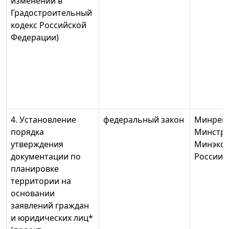
изменений в
Градостроительный
кодекс Российской
Федерации)
4. Установление
федеральный закон
Минреги
порядка
Минстро
утверждения
Минэко
документации по
России
планировке
территории на
основании
заявлений граждан
и юридических лиц*