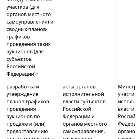
участков (для
органов местного
самоуправления) и
сводных планов-
графиков
проведения таких
аукционов (для
субъектов
Российской
Федерации)*
разработка и
акты органов
Минстро
утверждение
исполнительной
участие
планов-графиков
власти субъектов
исполни
проведения
Российской
власти 
аукционов по
Федерации и
Российс
продаже и (или)
органов местного
Федерац
предоставлению
самоуправления,
органов
органами местного
соглашения
самоупр