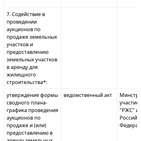
7. Содействие в
проведении
аукционов по
продаже земельных
участков и
предоставлению
земельных участков
в аренду для
жилищного
строительства*:
утверждение формы
ведомственный акт
Минстро
сводного плана-
участие
графика проведения
"РЖС" и
аукционов по
Российс
продаже и (или)
Федера
предоставлению в
аренду земельных