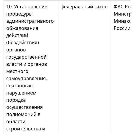
10. Установление
федеральный закон
ФАС Рос
процедуры
Минстро
административного
Минэко
обжалования
России
действий
(бездействия)
органов
государственной
власти и органов
местного
самоуправления,
связанных с
нарушением
порядка
осуществления
полномочий в
области
строительства и