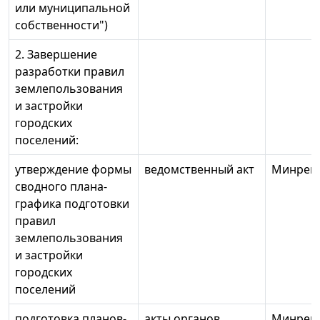
или муниципальной
собственности")
2. Завершение
разработки правил
землепользования
и застройки
городских
поселений:
утверждение формы
ведомственный акт
Минреги
сводного плана-
графика подготовки
правил
землепользования
и застройки
городских
поселений
подготовка планов-
акты органов
Минреги