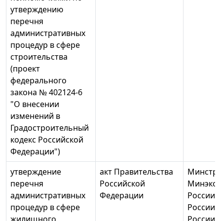
утверждению
перечня
административных
процедур в сфере
строительства
(проект
федерального
закона № 402124-6
"О внесении
изменений в
Градостроительный
кодекс Российской
Федерации")
утверждение
акт Правительства
Минстро
перечня
Российской
Минэко
административных
Федерации
России,
процедур в сфере
России,
жилищного
России,