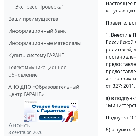
Настоящее 
"Экспресс Проверка"
вступающих 
Ваши преимущества
Правительст
Информационный банк
1. Внести в
Российской 
Информационные материалы
родителей, 
Купить систему ГАРАНТ
постановлен
предоставле
Телекоммуникационное
предоставле
обновление
договорам н
ст. 327; 2011
АНО ДПО «Образовательный
центр ГАРАНТ»
а) в подпун
"Министерст
Подпункт "б
Анонсы
б) в пункте
8 сентября 2026