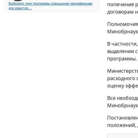
попечения р
Выберите тему программы повышения квалификации
для юристов ...
договорам 
Полномочия 
Минобрнауки
В частности
выделении с
программы.
Министерств
расходного 
оценку эффе
Все необход
Минобрнаук
Постановлени
положений, 