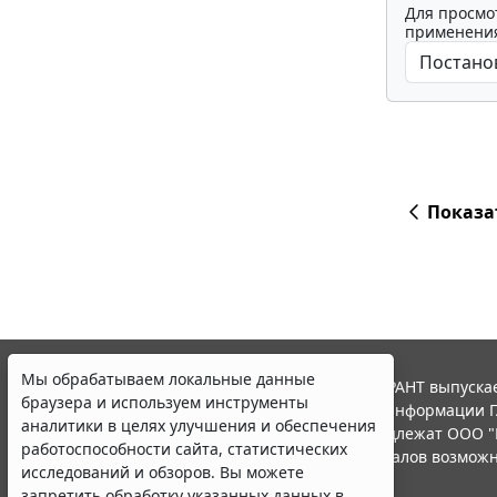
Для просмо
применения
Показа
Мы обрабатываем локальные данные
© ООО "НПП "ГАРАНТ-СЕРВИС", 2026. Система ГАРАНТ выпускае
браузера и используем инструменты
участниками Российской ассоциации правовой информации Г
аналитики в целях улучшения и обеспечения
Все права на материалы сайта ГАРАНТ.РУ принадлежат ООО "
работоспособности сайта, статистических
Полное или частичное воспроизведение материалов возможн
исследований и обзоров. Вы можете
Правила использования портала.
запретить обработку указанных данных в