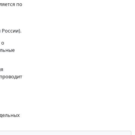
ляется по
 России).
 о
альные
ия
 проводит
тдельных