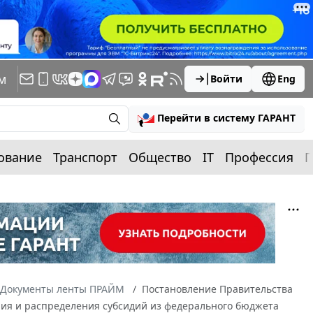
м
Войти
Eng
Перейти в систему ГАРАНТ
ование
Транспорт
Общество
IT
Профессия
П
Документы ленты ПРАЙМ
Постановление Правительства
ения и распределения субсидий из федерального бюджета