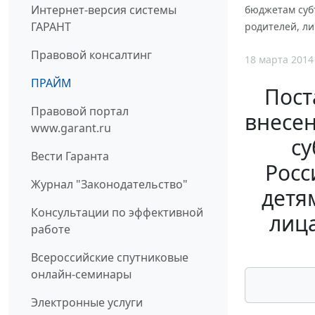
Интернет-версия системы
бюджетам суб
ГАРАНТ
родителей, л
Правовой консалтинг
18 марта 2014
ПРАЙМ
Пост
Правовой портал
внесе
www.garant.ru
су
Вести Гаранта
Росс
Журнал "Законодательство"
детя
Консультации по эффективной
лиц
работе
Всероссийские спутниковые
онлайн-семинары
Электронные услуги