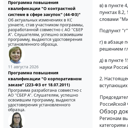
Программа повышения
в) в пункте 
квалификации "О контрактной
пунктах 8.2
системе в сфере закупок" (44-ФЗ)"
словами "Ми
Об актуальных изменениях в КС
узнаете, став участником программы,
разработанной совместно с АО ''СБЕР
Подпункт "г
А". Слушателям, успешно освоившим
программу, выдаются удостоверения
г) в абзаце
установленного образца.
решением гл
д) в пункте
11 августа 2026
науки Росси
Программа повышения
2. Настояще
квалификации "О корпоративном
заказе" (223-ФЗ от 18.07.2011)
вступающих 
Программа разработана совместно с
АО ''СБЕР А". Слушателям, успешно
Председате
освоившим программу, выдаются
Российской
удостоверения установленного
образца.
Обзор до
Регионам вы
категориям л