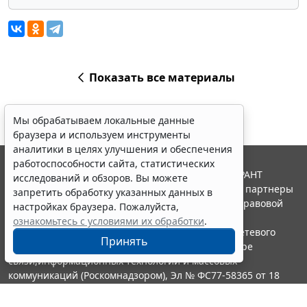
Показать все материалы
Мы обрабатываем локальные данные
браузера и используем инструменты
аналитики в целях улучшения и обеспечения
работоспособности сайта, статистических
© ООО "НПП "ГАРАНТ-СЕРВИС", 2026. Система ГАРАНТ
исследований и обзоров. Вы можете
выпускается с 1990 года. Компания "Гарант" и ее партнеры
запретить обработку указанных данных в
являются участниками Российской ассоциации правовой
настройках браузера. Пожалуйста,
информации ГАРАНТ.
ознакомьтесь с условиями их обработки
.
Портал ГАРАНТ.РУ зарегистрирован в качестве сетевого
Принять
издания Федеральной службой по надзору в сфере
связи,информационных технологий и массовых
коммуникаций (Роскомнадзором), Эл № ФС77-58365 от 18
июня 2014 года.