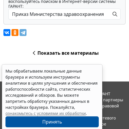
воспользуйтесь поиском в Интернет-версии системы
ГАРАНТ:
Показать все материалы
Мы обрабатываем локальные данные
браузера и используем инструменты
аналитики в целях улучшения и обеспечения
работоспособности сайта, статистических
© ООО "НПП "ГАРАНТ-СЕРВИС", 2026. Система ГАРАНТ
исследований и обзоров. Вы можете
выпускается с 1990 года. Компания "Гарант" и ее партнеры
запретить обработку указанных данных в
являются участниками Российской ассоциации правовой
настройках браузера. Пожалуйста,
информации ГАРАНТ.
ознакомьтесь с условиями их обработки
.
Портал ГАРАНТ.РУ зарегистрирован в качестве сетевого
Принять
издания Федеральной службой по надзору в сфере