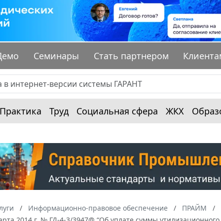
Демо
Семинары
Стать партнером
Клиента
Практика
Труд
Социальная сфера
ЖКХ
Образ
луги
Информационно-правовое обеспечение
ПРАЙМ
арта 2014 г. № ГД-4-3/3947@ “Об уплате суммы утилизационног