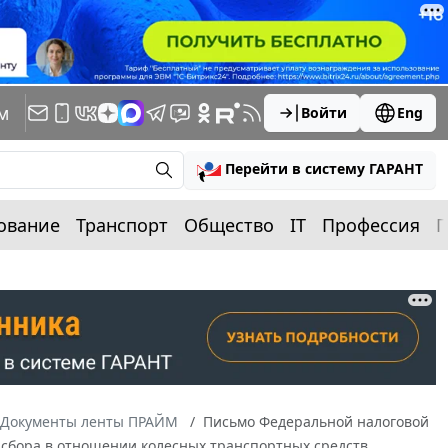
м
Войти
Eng
Перейти в систему ГАРАНТ
ование
Транспорт
Общество
IT
Профессия
П
Документы ленты ПРАЙМ
Письмо Федеральной налоговой
о сбора в отношении колесных транспортных средств,