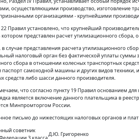
о, Раздел IV Правил, устанавливает особый порядок ис
ми, осуществляющими производство, изготовление тра
признанными организациями - крупнейшими производит
м 22 Правил установлено, что крупнейший производитель
в котором представлен расчет утилизационного сбора, 
и, в случае представления расчета утилизационного сб
ьный налоговый орган без фактической уплаты суммы эт
ного сбора в отношении колесных транспортных средст
и паспорт самоходной машины и других видов техники, 
х средств либо шасси данного производителя.
мечаем, что согласно пункту 19 Правил основанием дл
ядка является включение данного плательщика в реест
ется Минпромторгом России.
нное письмо до нижестоящих налоговых органов и пла
нный советник
Д.Ю. Григоренко
Федерации 3 класса