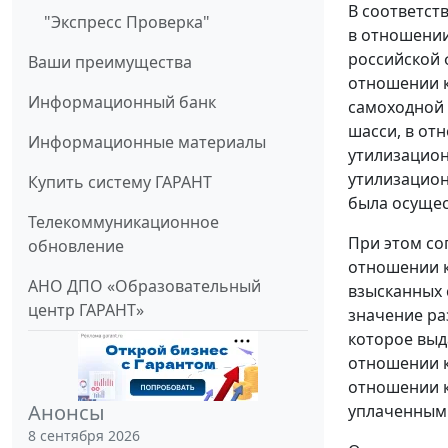
В соответст
"Экспресс Проверка"
в отношении
российской 
Ваши преимущества
отношении к
Информационный банк
самоходной 
шасси, в от
Информационные материалы
утилизацион
утилизацион
Купить систему ГАРАНТ
была осущес
Телекоммуникационное
При этом со
обновление
отношении к
АНО ДПО «Образовательный
взысканных 
центр ГАРАНТ»
значение ра
которое выд
отношении к
отношении к
Анонсы
уплаченным 
8 сентября 2026