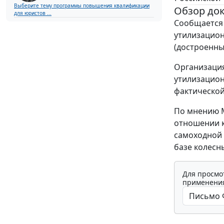
Выберите тему программы повышения квалификации
Обзор до
для юристов ...
Сообщается 
утилизацион
(достроенны
Организация
утилизацион
фактической
По мнению М
отношении к
самоходной 
базе колесн
Для просмо
применения