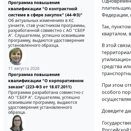
Одновременн
Программа повышения
плательщика
квалификации "О контрактной
Федерации, 
системе в сфере закупок" (44-ФЗ)"
Об актуальных изменениях в КС
узнаете, став участником программы,
Так, пункто
разработанной совместно с АО ''СБЕР
кварталом, 
А". Слушателям, успешно освоившим
программу, выдаются удостоверения
В этой связ
установленного образца.
территориал
утилизацион
средства ил
11 августа 2026
транспортны
Программа повышения
квалификации "О корпоративном
При этом от
заказе" (223-ФЗ от 18.07.2011)
особого пор
Программа разработана совместно с
АО ''СБЕР А". Слушателям, успешно
осуществля
освоившим программу, выдаются
удостоверения установленного
Доведите да
образца.
Государстве
Российской 