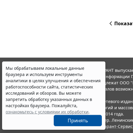
Показа
Мы обрабатываем локальные данные
© ООО "НПП "ГАРАНТ-СЕРВИС", 2026. Система ГАРАНТ выпускае
браузера и используем инструменты
участниками Российской ассоциации правовой информации Г
аналитики в целях улучшения и обеспечения
Все права на материалы сайта ГАРАНТ.РУ принадлежат ООО "
работоспособности сайта, статистических
Полное или частичное воспроизведение материалов возможн
исследований и обзоров. Вы можете
Правила использования портала.
запретить обработку указанных данных в
Портал ГАРАНТ.РУ зарегистрирован в качестве сетевого изда
настройках браузера. Пожалуйста,
надзору в сфере связи,информационных технологий и массо
ознакомьтесь с условиями их обработки
.
(Роскомнадзором), Эл № ФС77-58365 от 18 июня 2014 года.
Принять
ООО "НПП "ГАРАНТ-СЕРВИС", 119234, г. Москва, тер. Ленинские 
Разработчик ЭПС Система ГАРАНТ – ООО "НПП "
Гарант-Сервис