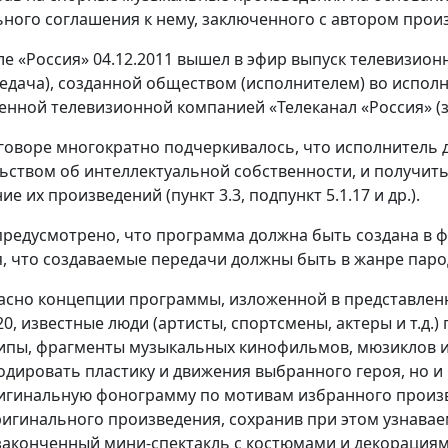
ного соглашения к нему, заключенного с автором прои
ле «Россия» 04.12.2011 вышел в эфир выпуск телевизион
едача), созданной обществом (исполнителем) во исполне
венной телевизионной компанией «Телеканал «Россия» (з
говоре многократно подчеркивалось, что исполнитель
ьством об интеллектуальной собственности, и получи
е их произведений (пункт 3.3, подпункт 5.1.17 и др.).
редусмотрено, что программа должна быть создана в фор
, что создаваемые передачи должны быть в жанре паро
асно концепции программы, изложенной в представленно
20, известные люди (артисты, спортсмены, актеры и т.д
пы, фрагменты музыкальных кинофильмов, мюзиклов и 
одировать пластику и движения выбранного героя, но 
игинальную фонограмму по мотивам избранного произв
ригинального произведения, сохранив при этом узнава
 законченный мини-спектакль с костюмами и декорация