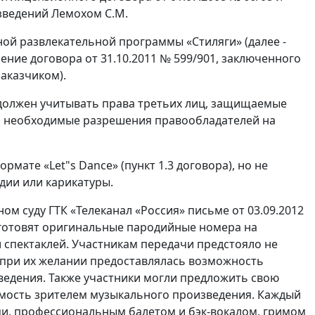
зведений Лемохом С.М.
ной развлекательной программы «Стиляги» (далее -
ние договора от 31.10.2011 № 599/901, заключенного
аказчиком).
 должен учитывать права третьих лиц, защищаемые
ть необходимые разрешения правообладателей на
мате «Let"s Dance» (пункт 1.3 договора), но не
дии или карикатуры.
м суду ГТК «Телеканал «Россия» письме от 03.09.2012
.) готовят оригинальные пародийные номера на
спектаклей. Участникам передачи предстояло не
и при их желании предоставлялась возможность
едения. Также участники могли предложить свою
емость зрителем музыкального произведения. Каждый
ми, профессиональным балетом и бэк-вокалом, гримом