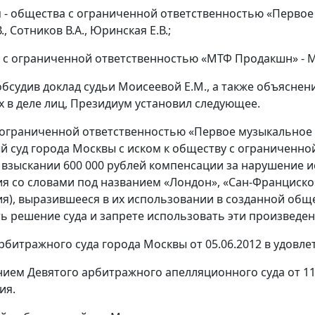
я - общества с ограниченной ответственностью «Первое 
., Сотников В.А., Юринская Е.В.;
 с ограниченной ответственностью «МТФ Продакшн» - М
обсудив доклад судьи Моисеевой Е.М., а также объясне
 в деле лиц, Президиум установил следующее.
ограниченной ответственностью «Первое музыкальное Из
 суд города Москвы с иском к обществу с ограниченно
 взыскании 600 000 рублей компенсации за нарушение 
я со словами под названием «Лондон», «Сан-Франциско»
я), выразившееся в их использовании в созданной общ
ь решение суда и запрете использовать эти произведен
битражного суда города Москвы от 05.06.2012 в удовле
ием Девятого арбитражного апелляционного суда от 11
ия.