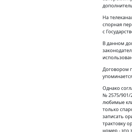
дополнитель
На телекана
спорная пер
с Государст
В данном до
законодател
использовани
Договором п
упоминается
Однако согл
№ 2575/901/
любимые кли
только спар
записать ор
трактовку о
номер - это