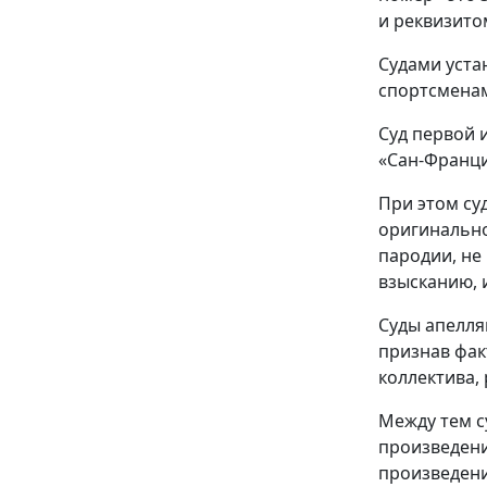
и реквизито
Судами уста
спортсменам
Суд первой 
«Сан-Франци
При этом су
оригинально
пародии, не
взысканию, 
Суды апелля
признав фак
коллектива,
Между тем с
произведени
произведени