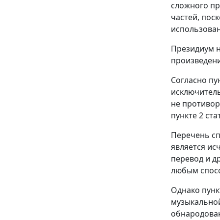
сложного пр
частей, пос
использован
Президиум н
произведени
Согласно пу
исключитель
не противор
пункте 2 ст
Перечень сп
является ис
перевод и д
любым спосо
Однако пунк
музыкальной
обнародован