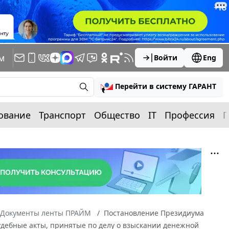
м
Войти
Eng
Перейти в систему ГАРАНТ
ование
Транспорт
Общество
IT
Профессия
П
Документы ленты ПРАЙМ
Постановление Президиума
судебные акты, принятые по делу о взыскании денежной