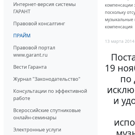
Интернет-версия системы
компенсации 
ГАРАНТ
поскольку от
музыкальные 
Правовой консалтинг
компенсация
ПРАЙМ
13 марта 2014
Правовой портал
Пост
www.garant.ru
19 ноя
Вести Гаранта
по
Журнал "Законодательство"
исклю
Консультации по эффективной
и уд
работе
Всероссийские спутниковые
онлайн-семинары
испо
Электронные услуги
муз