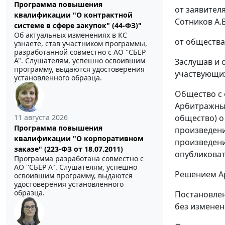
Программа повышения
от заявител
квалификации "О контрактной
Сотников А.В
системе в сфере закупок" (44-ФЗ)"
Об актуальных изменениях в КС
от общества
узнаете, став участником программы,
разработанной совместно с АО ''СБЕР
А". Слушателям, успешно освоившим
Заслушав и 
программу, выдаются удостоверения
участвующих
установленного образца.
Общество с 
Арбитражный
общество) о
11 августа 2026
Программа повышения
произведени
квалификации "О корпоративном
произведени
заказе" (223-ФЗ от 18.07.2011)
опубликоват
Программа разработана совместно с
АО ''СБЕР А". Слушателям, успешно
Решением Ар
освоившим программу, выдаются
удостоверения установленного
образца.
Постановлен
без изменен