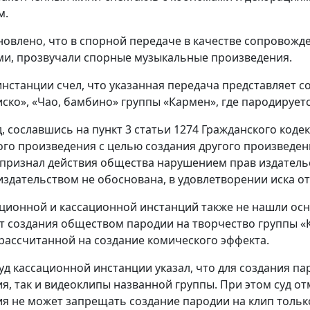
м.
новлено, что в спорной передаче в качестве сопровож
и, прозвучали спорные музыкальные произведения.
инстанции счел, что указанная передача представляет 
ско», «Чао, бамбино» группы «Кармен», где пародируетс
д, сославшись на пункт 3 статьи 1274 Гражданского код
го произведения с целью создания другого произведен
 признал действия общества нарушением прав издательст
издательством не обоснована, в удовлетворении иска от
ционной и кассационной инстанций также не нашли осн
т создания обществом пародии на творчество группы «
 рассчитанной на создание комического эффекта.
уд кассационной инстанции указал, что для создания 
я, так и видеоклипы названной группы. При этом суд о
я не может запрещать создание пародии на клип только