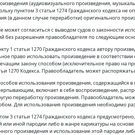
оизведения (аудиовизуального произведения, музыкальн
кольку пунктом 3 статьи 1274 Гражданского кодекса не 
ия (в данном случае переработки) оригинального произ
е может согласиться с выводом судов о законности ис
й без разрешения правообладателя по следующим осн
нкту 1 статьи 1270 Гражданского кодекса автору произ
ное право использовать произведение в соответствии 
ечащим закону способом (исключительное право на про
атьи 1270 Кодекса. Правообладатель может распоряжат
особов использования произведения, содержащийся в пу
черпывающим, включает в себя воспроизведение, распро
ругую переработку произведения. Правообладатель мо
бом. Для использования произведения необходимо раз
том 3 статьи 1274 Гражданского кодекса предусмотрено
 или иной пародии либо в жанре карикатуры на основе
ного произведения и использование этой пародии либо