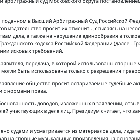
 арбитражный суд Московского округа постановлением о
, поданном в Высший Арбитражный Суд Российской Феде
тов издательство просит их отменить, ссылаясь на нес
твам дела, а также на нарушение единообразия в толк
Гражданского кодекса Российской Федерации (далее - Гр
нии исковых требований.
аявителя, передача, в которой использованы спорные 
 могли быть использованы только с разрешения правоо
 заявление общество просит оспариваемые судебные акт
и с нормами права.
основанность доводов, изложенных в заявлении, отзыве
лей участвующих в деле лиц, Президиум считает, что 
.
лено судами и усматривается из материалов дела, изда
рав на спорные музыкальные произведения на основании