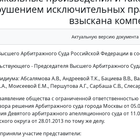
рушением исключительных пра
взыскана комп
Актуальную версию документа
ысшего Арбитражного Суда Российской Федерации в со
ьствующего - Председателя Высшего Арбитражного Суда
диума: Абсалямова А.В., Андреевой Т.К., Бациева В.В., Ва
А., Моисеевой Е.М., Першутова А.Г., Сарбаша С.В., Слесар
заявление общества с ограниченной ответственностью 
зора решения Арбитражного суда города Москвы от 05.06
ия Девятого арбитражного апелляционного суда от 11.
кого округа от 28.01.2013 по тому же делу.
 приняли участие представители: