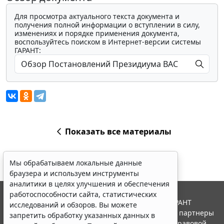
Для просмотра актуального текста документа и
получения полной информации о вступлении в силу,
изменениях и порядке применения документа,
воспользуйтесь поиском в Интернет-версии системы
ГАРАНТ:
Показать все материалы
Мы обрабатываем локальные данные
браузера и используем инструменты
аналитики в целях улучшения и обеспечения
работоспособности сайта, статистических
© ООО "НПП "ГАРАНТ-СЕРВИС", 2026. Система ГАРАНТ
исследований и обзоров. Вы можете
выпускается с 1990 года. Компания "Гарант" и ее партнеры
запретить обработку указанных данных в
являются участниками Российской ассоциации правовой