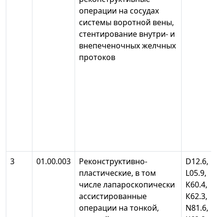
операции на сосудах
системы воротной вены,
стентирование внутри- и
внепеченочных желчных
протоков
3
01.00.003
Реконструктивно-
D12.6,
пластические, в том
L05.9,
числе лапароскопически
К60.4,
ассистированные
К62.3,
операции на тонкой,
N81.6,