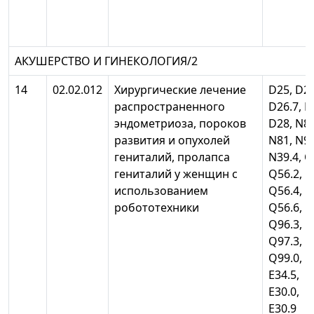
АКУШЕРСТВО И ГИНЕКОЛОГИЯ/2
14
02.02.012
Хирургические лечение
D25, D26
распространенного
D26.7, D
эндометриоза, пороков
D28, N80
развития и опухолей
N81, N99
гениталий, пролапса
N39.4, Q
гениталий у женщин с
Q56.2,
использованием
Q56.4,
робототехники
Q56.6,
Q96.3,
Q97.3,
Q99.0,
Е34.5,
Е30.0,
Е30.9