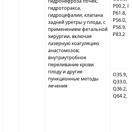
гидронефроза почек,
Р00.2, Р
гидроторакса,
Р61.8,
гидроцефалии, клапана
Р56.0,
задней уретры у плода, с
Р56.9,
применением фетальной
Р83.2
хирургии, включая
лазерную коагуляцию
анастомозов;
внутриутробное
переливание крови
плоду и другие
О35.9,
пункционные методы
Q33.0,
лечения
Q36.2, Q
Q64.2, 