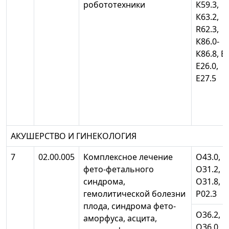
робототехники
К59.3,
К63.2,
R62.3,
К86.0-
К86.8, Е
Е26.0,
Е27.5
АКУШЕРСТВО И ГИНЕКОЛОГИЯ
7
02.00.005
Комплексное лечение
О43.0,
фето-фетального
О31.2,
синдрома,
О31.8,
гемолитической болезни
Р02.3
плода, синдрома фето-
О36.2,
аморфуса, асцита,
О36.0,