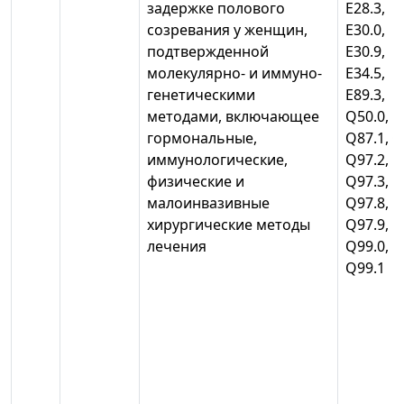
задержке полового
Е28.3,
созревания у женщин,
Е30.0,
подтвержденной
Е30.9,
молекулярно- и иммуно-
Е34.5,
генетическими
Е89.3,
методами, включающее
Q50.0,
гормональные,
Q87.1, Q
иммунологические,
Q97.2,
физические и
Q97.3,
малоинвазивные
Q97.8,
хирургические методы
Q97.9,
лечения
Q99.0,
Q99.