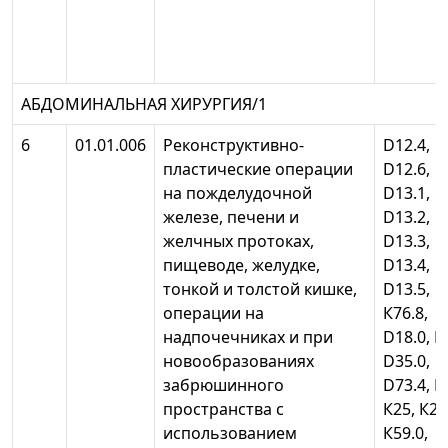
АБДОМИНАЛЬНАЯ ХИРУРГИЯ/1
6
01.01.006
Реконструктивно-
D12.4,
пластические операции
D12.6,
на пожделудочной
D13.1,
железе, печени и
D13.2,
желчных протоках,
D13.3,
пищеводе, желудке,
D13.4,
тонкой и толстой кишке,
D13.5,
операции на
К76.8,
надпочечниках и при
D18.0, D
новообразованиях
D35.0,
забрюшинного
D73.4, К
пространства с
К25, К26
использованием
К59.0,