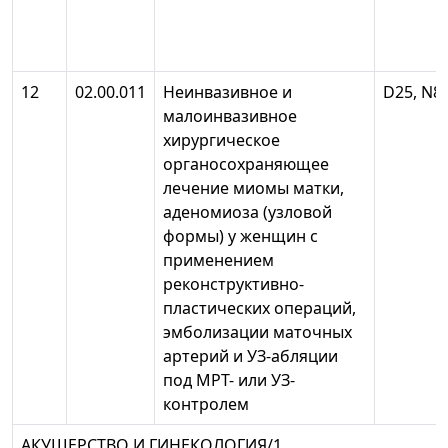
12
02.00.011
Неинвазивное и
D25, N80
малоинвазивное
хирургическое
органосохраняющее
лечение миомы матки,
аденомиоза (узловой
формы) у женщин с
применением
реконструктивно-
пластических операций,
эмболизации маточных
артерий и УЗ-абляции
под МРТ- или УЗ-
контролем
АКУШЕРСТВО И ГИНЕКОЛОГИЯ/1