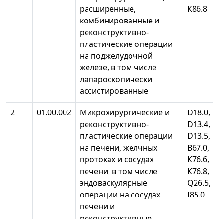
расширенные,
К86.
комбинированные и
реконструктивно-
пластические операции
на поджелудочной
железе, в том числе
лапароскопически
ассистированные
2
01.00.002
Микрохирургические и
D18.0,
реконструктивно-
D13.4,
пластические операции
D13.5,
на печени, желчных
В67.0,
протоках и сосудах
К76.6,
печени, в том числе
К76.8,
эндоваскулярные
Q26.5,
операции на сосудах
I85
печени и
реконструктивные