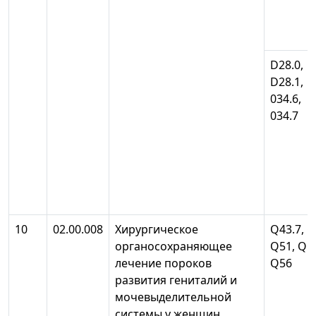
D28.0,
D28.1,
034.6,
034.7
10
02.00.008
Хирургическое
Q43.7, Q
органосохраняющее
Q51, Q5
лечение пороков
Q56
развития гениталий и
мочевыделительной
системы у женщин,