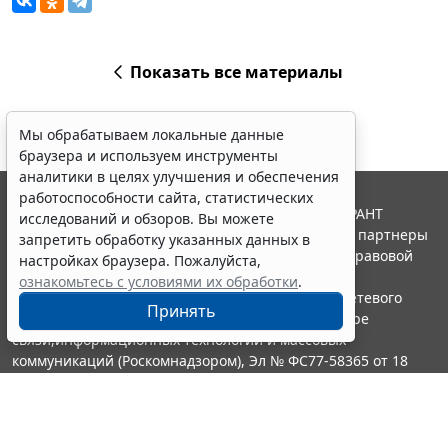
Показать все материалы
Мы обрабатываем локальные данные
браузера и используем инструменты
аналитики в целях улучшения и обеспечения
работоспособности сайта, статистических
© ООО "НПП "ГАРАНТ-СЕРВИС", 2026. Система ГАРАНТ
исследований и обзоров. Вы можете
выпускается с 1990 года. Компания "Гарант" и ее партнеры
запретить обработку указанных данных в
являются участниками Российской ассоциации правовой
настройках браузера. Пожалуйста,
информации ГАРАНТ.
ознакомьтесь с условиями их обработки
.
Портал ГАРАНТ.РУ зарегистрирован в качестве сетевого
Принять
издания Федеральной службой по надзору в сфере
связи,информационных технологий и массовых
коммуникаций (Роскомнадзором), Эл № ФС77-58365 от 18
июня 2014 года.
16+