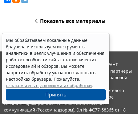
Показать все материалы
Мы обрабатываем локальные данные
браузера и используем инструменты
аналитики в целях улучшения и обеспечения
работоспособности сайта, статистических
© ООО "НПП "ГАРАНТ-СЕРВИС", 2026. Система ГАРАНТ
исследований и обзоров. Вы можете
выпускается с 1990 года. Компания "Гарант" и ее партнеры
запретить обработку указанных данных в
являются участниками Российской ассоциации правовой
настройках браузера. Пожалуйста,
информации ГАРАНТ.
ознакомьтесь с условиями их обработки
.
Портал ГАРАНТ.РУ зарегистрирован в качестве сетевого
Принять
издания Федеральной службой по надзору в сфере
связи,информационных технологий и массовых
коммуникаций (Роскомнадзором), Эл № ФС77-58365 от 18
июня 2014 года.
16+
Контакты
8-800-200-88-88