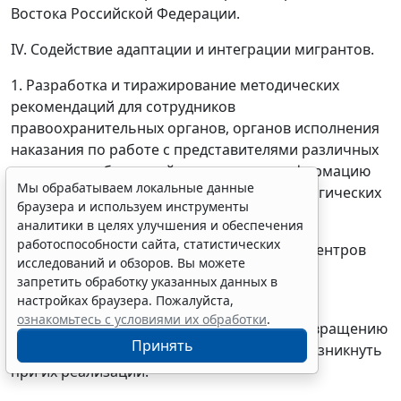
Востока Российской Федерации.
IV. Содействие адаптации и интеграции мигрантов.
1. Разработка и тиражирование методических
рекомендаций для сотрудников
правоохранительных органов, органов исполнения
наказания по работе с представителями различных
этнических общностей, содержащие информацию
Мы обрабатываем локальные данные
об их национальных и культурных, психологических
браузера и используем инструменты
особенностях, традициях и быте.
аналитики в целях улучшения и обеспечения
работоспособности сайта, статистических
2. Создание и обеспечение деятельности центров
исследований и обзоров. Вы можете
адаптации и интеграции мигрантов.
запретить обработку указанных данных в
настройках браузера. Пожалуйста,
Мероприятия целевой программы должны
ознакомьтесь с условиями их обработки
.
предусматривать комплекс мер по предотвращению
Принять
негативных последствий, которые могут возникнуть
при их реализации.