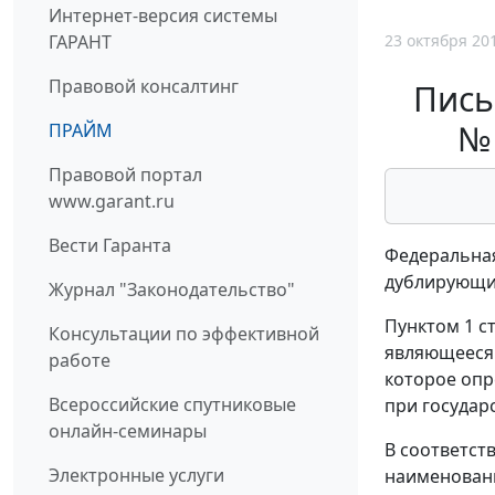
Интернет-версия системы
23 октября 20
ГАРАНТ
Правовой консалтинг
Пись
№
ПРАЙМ
Правовой портал
www.garant.ru
Вести Гаранта
Федеральная
дублирующих
Журнал "Законодательство"
Пунктом 1 с
Консультации по эффективной
являющееся 
работе
которое опр
Всероссийские спутниковые
при государ
онлайн-семинары
В соответст
Электронные услуги
наименовани