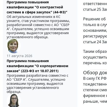
Программа повышения
ответственн
квалификации "О контрактной
статьи 25 За
системе в сфере закупок" (44-ФЗ)"
Об актуальных изменениях в КС
Решение об 
узнаете, став участником программы,
только в сл
разработанной совместно с АО ''СБЕР
А". Слушателям, успешно освоившим
основаниям,
программу, выдаются удостоверения
регистрирую
установленного образца.
статьи 24 За
Таким образ
11 августа 2026
осуществить
Программа повышения
перечень ко
квалификации "О корпоративном
заказе" (223-ФЗ от 18.07.2011)
Обзор до
Программа разработана совместно с
В силу ГК Р
АО ''СБЕР А". Слушателям, успешно
освоившим программу, выдаются
тождественн
удостоверения установленного
степени сме
образца.
фирменное 
раньше, чем