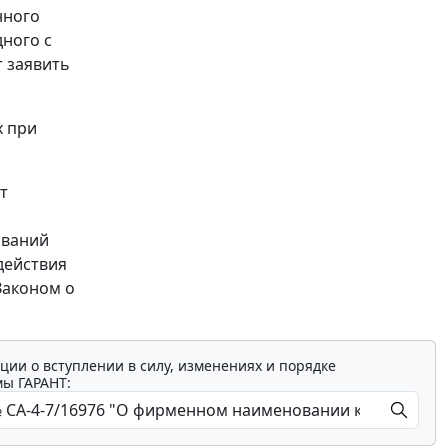
нного
ного с
 заявить
х при
т
ований
действия
Законом о
ции о вступлении в силу, изменениях и порядке
мы ГАРАНТ: