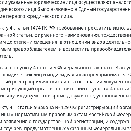
сли указанные юридические лица осуществляют анало
дического лица было включено в Единый государствен
е первого юридического лица.
нкту 4 статьи 1474 ГК РФ требование прекратить испо
азанной статьи, фирменного наименования, тождестве
ним до степени смешения, в отношении видов деятельно
мым правообладателем, и возместить правообладател
тель.
гласно пункту 4 статьи 5 Федерального закона от 8 авгу
 юридических лиц и индивидуальных предпринимателей» 
нный реестр юридических лиц на основании документов
гистрирующий орган в соответствии с пунктом 4 статьи 
ие других документов кроме документов, установленн
нкту 4.1 статьи 9 Закона № 129-ФЗ регистрирующий орг
 иным нормативным правовым актам Российской Федер
 заявления о государственной регистрации) и содержащ
 случаев, предусмотренных указанным Федеральным за