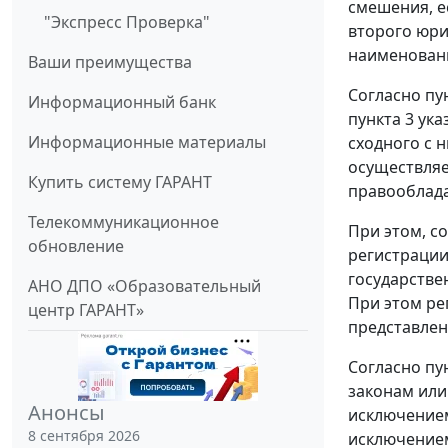
смешения, е
"Экспресс Проверка"
второго юри
наименовани
Ваши преимущества
Согласно пу
Информационный банк
пункта 3 ук
Информационные материалы
сходного с 
осуществляе
Купить систему ГАРАНТ
правооблада
Телекоммуникационное
При этом, со
обновление
регистрации
государстве
АНО ДПО «Образовательный
При этом ре
центр ГАРАНТ»
представлен
Согласно пу
законам или
Анонсы
исключением
8 сентября 2026
исключением