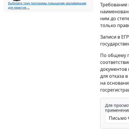
Выберите тему программы повышения квалификации
Требование
для юристов ...
наименовани
ним до степ
только прав
Записи в ЕГ
государстве
По общему п
соответств
документов 
для отказа 
на основани
госрегистра
Для просмо
применения