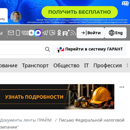
м
Войти
Eng
Перейти в систему ГАРАНТ
ование
Транспорт
Общество
IT
Профессия
П
Документы ленты ПРАЙМ
Письмо Федеральной налоговой
компании"