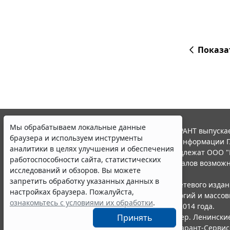
Показа
Мы обрабатываем локальные данные
© ООО "НПП "ГАРАНТ-СЕРВИС", 2026. Система ГАРАНТ выпускае
браузера и используем инструменты
участниками Российской ассоциации правовой информации Г
аналитики в целях улучшения и обеспечения
Все права на материалы сайта ГАРАНТ.РУ принадлежат ООО "
работоспособности сайта, статистических
Полное или частичное воспроизведение материалов возможн
исследований и обзоров. Вы можете
Правила использования портала.
запретить обработку указанных данных в
Портал ГАРАНТ.РУ зарегистрирован в качестве сетевого изда
настройках браузера. Пожалуйста,
надзору в сфере связи,информационных технологий и массо
ознакомьтесь с условиями их обработки
.
(Роскомнадзором), Эл № ФС77-58365 от 18 июня 2014 года.
Принять
ООО "НПП "ГАРАНТ-СЕРВИС", 119234, г. Москва, тер. Ленинские 
Разработчик ЭПС Система ГАРАНТ – ООО "НПП "
Гарант-Сервис