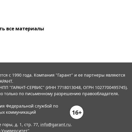
ть все материалы
тся с 1990 года. Компания "Гарант" и ее партнеры являются
АРАНТ.
НПП "ГАРАНТ-СЕРВИС" (ИНН 7718013048, ОГРН 1027700495745).
о только по письменному разрешению правообладателя.
ния Федеральной службой по
16+
вых коммуникаций
горы, д. 1, стр. 77,
info@garant.ru
.
-Университет
"