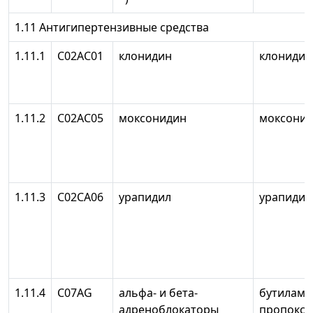
1.11 Антигипертензивные средства
1.11.1
С02АС01
клонидин
клонидин
1.11.2
С02АС05
моксонидин
моксони
1.11.3
С02СА06
урапидил
урапидил
1.11.4
C07AG
альфа- и бета-
бутилами
адреноблокаторы
пропокси