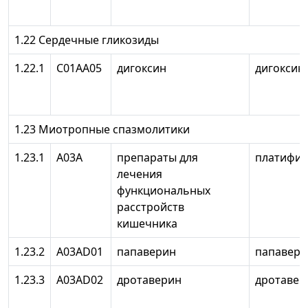
1.22 Сердечные гликозиды
1.22.1
С01АА05
дигоксин
дигоксин
1.23 Миотропные спазмолитики
1.23.1
А03А
препараты для
платифи
лечения
функциональных
расстройств
кишечника
1.23.2
A03AD01
папаверин
папавери
1.23.3
A03AD02
дротаверин
дротавер