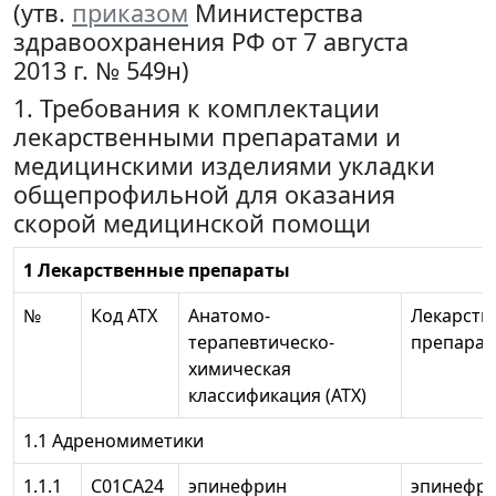
(утв.
приказом
Министерства
здравоохранения РФ от 7 августа
2013 г. № 549н)
1. Требования к комплектации
лекарственными препаратами и
медицинскими изделиями укладки
общепрофильной для оказания
скорой медицинской помощи
1 Лекарственные препараты
№
Код АТХ
Анатомо-
Лекарств
терапевтическо-
препарат
химическая
классификация (АТХ)
1.1 Адреномиметики
1.1.1
С01СА24
эпинефрин
эпинефр