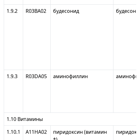
1.9.2
R03BA02
будесонид
будесони
1.9.3
R03DA05
аминофиллин
аминофи
1.10 Витамины
1.10.1
А11НА02
пиридоксин (витамин
пиридокс
*)