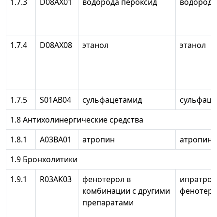
1.7.3
D08AX01
водорода пероксид
водорода
1.7.4
D08AX08
этанол
этанол
1.7.5
S01AB04
сульфацетамид
сульфаце
1.8 Антихолинергические средства
1.8.1
А03ВА01
атропин
атропин
1.9 Бронхолитики
1.9.1
R03AK03
фенотерол в
ипратроп
комбинации с другими
фенотер
препаратами