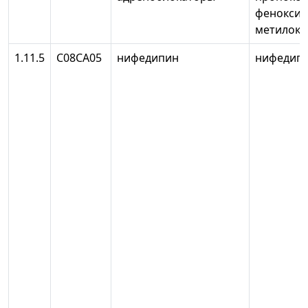
феноксим
метилокс
1.11.5
С08СА05
нифедипин
нифедип