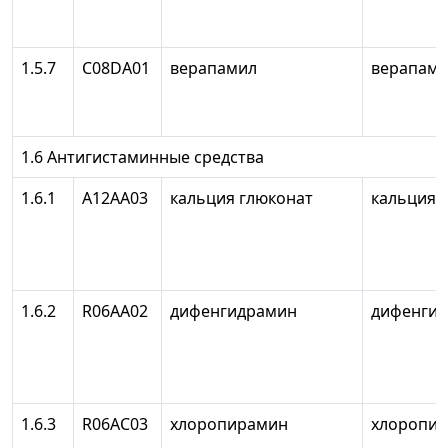
1.5.7
C08DA01
верапамил
верапам
1.6 Антигистаминные средства
1.6.1
А12АА03
кальция глюконат
кальция 
1.6.2
R06AA02
дифенгидрамин
дифенги
1.6.3
R06AC03
хлоропирамин
хлоропи