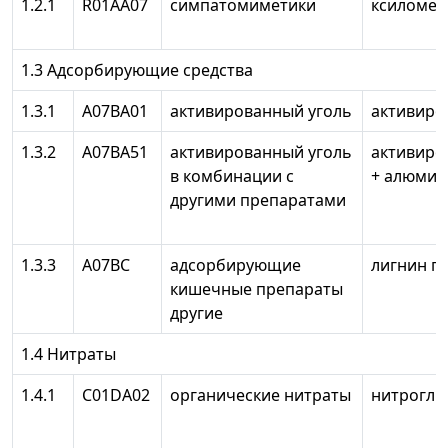
1.2.1
R01AA07
симпатомиметики
ксиломет
1.3 Адсорбирующие средства
1.3.1
А07ВА01
активированный уголь
активиро
1.3.2
А07ВА51
активированный уголь
активиро
в комбинации с
+ алюмин
другими препаратами
1.3.3
А07ВС
адсорбирующие
лигнин г
кишечные препараты
другие
1.4 Нитраты
1.4.1
C01DA02
органические нитраты
нитрогли