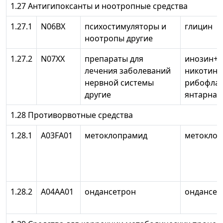
1.27 Антигипоксанты и ноотропные средства
1.27.1
N06BX
психостимуляторы и
глицин
ноотропы другие
1.27.2
N07XX
препараты для
инозин+
лечения заболеваний
никотина
нервной системы
рибофла
другие
янтарная
1.28 Противорвотные средства
1.28.1
A03FA01
метоклопрамид
метокло
1.28.2
А04АА01
ондансетрон
ондансет