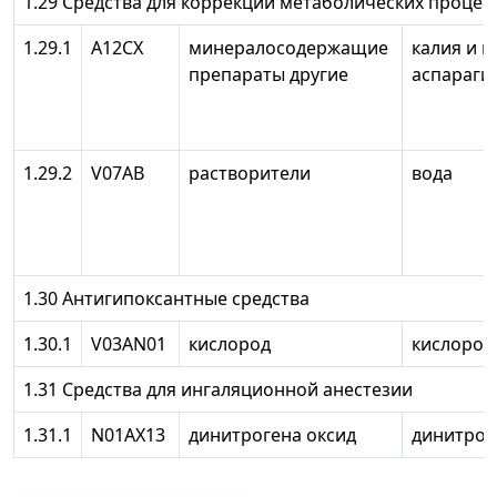
1.29 Средства для коррекции метаболических процес
1.29.1
А12СХ
минералосодержащие
калия и 
препараты другие
аспараги
1.29.2
V07AB
растворители
вода
1.30 Антигипоксантные средства
1.30.1
V03AN01
кислород
кислород
1.31 Средства для ингаляционной анестезии
1.31.1
N01AX13
динитрогена оксид
динитрог
______________________________