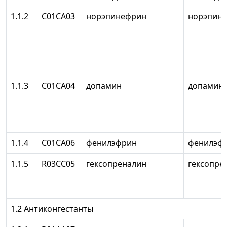
1.1.2
С01СА03
норэпинефрин
норэпин
1.1.3
С01СА04
допамин
допамин
1.1.4
С01СА06
фенилэфрин
фенилэф
1.1.5
R03CC05
гексопреналин
гексопре
1.2 Антиконгестанты