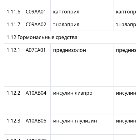
1.11.6
С09АА01
каптоприл
каптопри
1.11.7
С09АА02
эналаприл
эналапри
1.12 Гормональные средства
1.12.1
А07ЕА01
преднизолон
преднизо
1.12.2
А10АВ04
инсулин лизпро
инсулин 
1.12.3
А10АВ06
инсулин глулизин
инсулин 