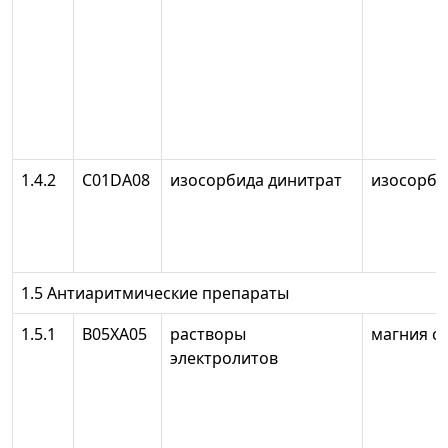
1.4.2
C01DA08
изосорбида динитрат
изосорби
1.5 Антиаритмические препараты
1.5.1
В05ХА05
растворы
магния с
электролитов