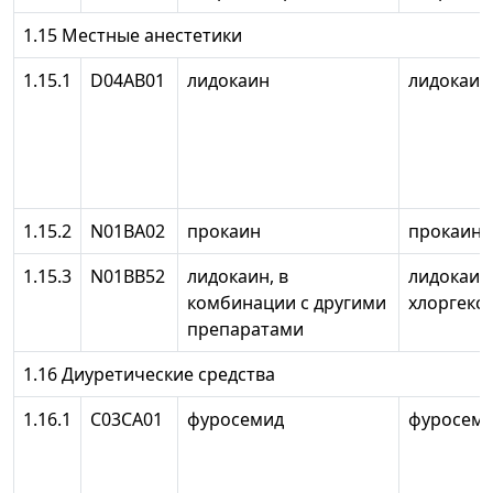
1.15 Местные анестетики
1.15.1
D04AB01
лидокаин
лидокаин
1.15.2
N01BA02
прокаин
прокаин
1.15.3
N01BB52
лидокаин, в
лидокаин
комбинации с другими
хлоргекс
препаратами
1.16 Диуретические средства
1.16.1
С03СА01
фуросемид
фуросем