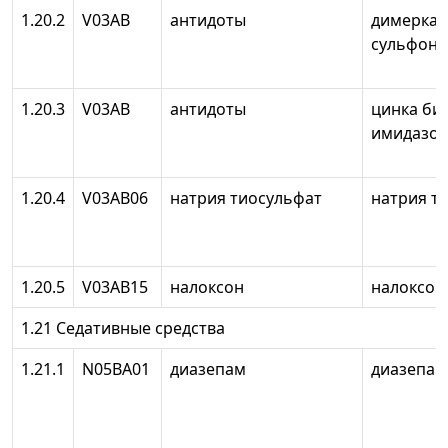
1.20.2
V03AB
антидоты
димеркап
сульфона
1.20.3
V03AB
антидоты
цинка би
имидазол
1.20.4
V03AB06
натрия тиосульфат
натрия т
1.20.5
V03AB15
налоксон
налоксон
1.21 Седативные средства
1.21.1
N05BA01
диазепам
диазепам