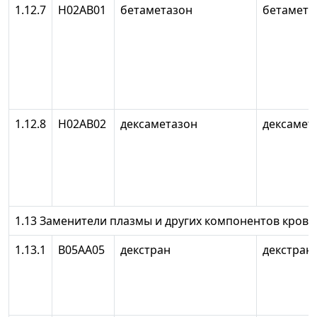
1.12.7
Н02АВ01
бетаметазон
бетамета
1.12.8
Н02АВ02
дексаметазон
дексамет
1.13 Заменители плазмы и других компонентов крови
1.13.1
В05АА05
декстран
декстран