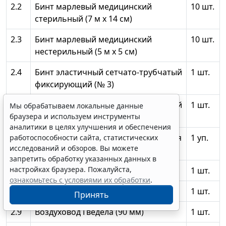
2.2
Бинт марлевый медицинский
10 шт.
стерильный (7 м х 14 см)
2.3
Бинт марлевый медицинский
10 шт.
нестерильный (5 м х 5 см)
2.4
Бинт эластичный сетчато-трубчатый
1 шт.
фиксирующий (№ 3)
2.5
Бинт эластичный сетчато-трубчатый
1 шт.
Мы обрабатываем локальные данные
браузера и используем инструменты
фиксирующий (№ 4)
аналитики в целях улучшения и обеспечения
2.6
Вата медицинская гигроскопическая
1 уп.
работоспособности сайта, статистических
исследований и обзоров. Вы можете
(250 г)
запретить обработку указанных данных в
настройках браузера. Пожалуйста,
2.7
Воздуховод Гведела (40 мм)
1 шт.
ознакомьтесь с условиями их обработки
.
2.8
Воздуховод Гведела (60 мм)
1 шт.
Принять
2.9
Воздуховод Гведела (90 мм)
1 шт.