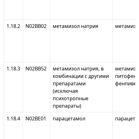
1.18.2
N02BB02
метамизол натрия
метамизо
1.18.3
N02BB52
метамизол натрия, в
метамизо
комбинации с другими
питофено
препаратами
фенпиве
(исключая
психотропные
препараты)
1.18.4
N02BE01
парацетамол
парацета