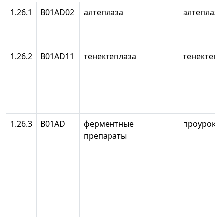
1.26.1
B01AD02
алтеплаза
алтеплаз
1.26.2
B01AD11
тенектеплаза
тенектепл
1.26.3
B01AD
ферментные
проуроки
препараты