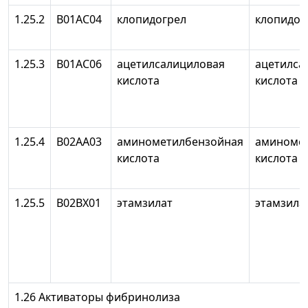
1.25.2
В01АС04
клопидогрел
клопидог
1.25.3
В01АС06
ацетилсалициловая
ацетилса
кислота
кислота
1.25.4
В02АА03
аминометилбензойная
аминоме
кислота
кислота
1.25.5
В02ВХ01
этамзилат
этамзила
1.26 Активаторы фибринолиза