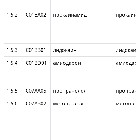
1.5.2
С01ВА02
прокаинамид
прокаин
1.5.3
С01ВВ01
лидокаин
лидокаин
1.5.4
C01BD01
амиодарон
амиодар
1.5.5
С07АА05
пропранолол
пропран
1.5.6
С07АВ02
метопролол
метопро