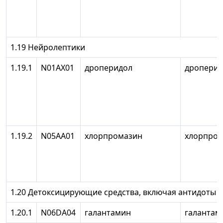
1.19 Нейролептики
1.19.1
N01AX01
дроперидол
дроперид
1.19.2
N05AA01
хлорпромазин
хлорпро
1.20 Детоксицирующие средства, включая антидоты
1.20.1
N06DA04
галантамин
галантам