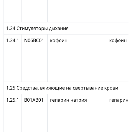
1.24 Стимуляторы дыхания
1.24.1
N06BC01
кофеин
кофеин
1.25 Средства, влияющие на свертывание крови
1.25.1
В01АВ01
гепарин натрия
гепарин 