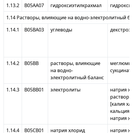
1.13.2
В05АА07
гидроксиэтилкрахмал
гидрокси
1.14 Растворы, влияющие на водно-электролитный б
1.14.1
В05ВА03
углеводы
декстроз
1.14.2
В05ВВ
растворы, влияющие
меглюмин
на водно-
сукцинат
электролитный баланс
1.14.3
В05ВВ01
электролиты
натрия х
раствор 
[калия хл
кальция 
натрия х
1.14.4
В05СВ01
натрия хлорид
натрия х