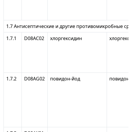
1.7 Антисептические и другие противомикробные сре
1.7.1
D08AC02
хлоргексидин
хлоргекс
1.7.2
D08AG02
повидон-йод
повидон-