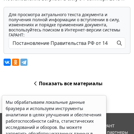
Для просмотра актуального текста документа и
получения полной информации о вступлении в силу,
изменениях и порядке применения документа,
воспользуйтесь поиском в Интернет-версии системы
ГАРАНТ:
Показать все материалы
Мы обрабатываем локальные данные
браузера и используем инструменты
аналитики в целях улучшения и обеспечения
работоспособности сайта, статистических
© ООО "НПП "ГАРАНТ-СЕРВИС", 2026. Система ГАРАНТ
исследований и обзоров. Вы можете
выпускается с 1990 года. Компания "Гарант" и ее партнеры
запретить обработку указанных данных в