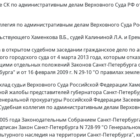
 СК по административным делам Верховного Суда РФ от 
ллегия по административным делам Верховного Суда Ро
ьствующего Хаменкова В.Б., судей Калининой Л.А. и Ерем
 в открытом судебном заседании гражданское дело по а
ого городского суда от 4 марта 2013 года, которым отк
щими отдельных положений Законов Санкт-Петербурга
бурга" и
от 16 февраля 2009 г. N 29-10
"О правилах земле
клад судьи Верховного Суда Российской Федерации Хаме
ой жалобы представителей губернатора Санкт-Петербург
енеральной прокуратуры Российской Федерации Засеевой
Судебная коллегия по административным делам Верховн
2005 года Законодательным Собранием Санкт-Петербурга
одписан
Закон
Санкт-Петербурга N 728-99 "О Генерально
льтурного наследия на территории Санкт-Петербурга",