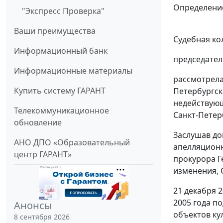
Определение
"Экспресс Проверка"
Ваши преимущества
Судебная ко
Информационный банк
председател
Информационные материалы
рассмотрела
Купить систему ГАРАНТ
Петербургск
недействую
Телекоммуникационное
Санкт-Петер
обновление
Заслушав до
АНО ДПО «Образовательный
апелляционн
центр ГАРАНТ»
прокурора Г
изменения, 
21 декабря 
2005 года п
Анонсы
объектов ку
8 сентября 2026