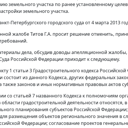
ию земельного участка по ранее установленному целев
астройки земельного участка.
нкт-Петербургского городского суда от 4 марта 2013 год
нной жалобе Титов Г.А. просит
решение
отменить, приня
требований.
териалы дела, обсудив доводы апелляционной жалобы,
Суда Российской Федерации приходит к следующему.
нкту 1 статьи 3
Градостроительного кодекса Российской
и состоит из данного Кодекса, других федеральных зак
а также законов и иных нормативных правовых актов с
вии со
статьей 7
названного Кодекса к полномочиям орга
 области градостроительной деятельности относятся, в
ьного планирования субъектов Российской Федерации;
для размещения объектов регионального значения в с
ссийской Федерации; согласование проектов генеральн