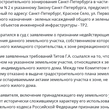
остроительного зонирования Санкт-Петербурга в части
м N 2
к указанному Закону Санкт-Петербурга, предусмот
й по адресу: Санкт-Петербург, Красное Село, ул. Первог
ого назначения - зеленых насаждений общего и зелены
объектов инженерной инфраструктуры - ТР2.
 обратился в суд с заявлением о признании недействую
ения данного земельного участка, собственником котор
ного жилищного строительства, к зоне рекреационного
ие заявленных требований Титов Г.А. ссылался на то, ч
ом на указанном земельном участке, относящемся к з
индивидуального жилого дома. Между тем Комитетом по
ему отказано в выдаче градостроительного плана земель
м оспариваемыми актами земельного участка к зоне, 
ного жилого дома.
аявителя, включение принадлежащего ему земельного у
ет исторически сложившемуся характеру его использов
ельного кодекса Российской Федерации признакам зоны