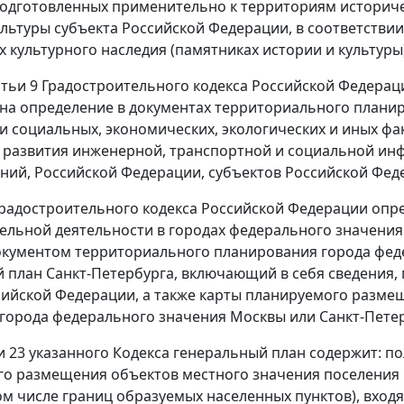
подготовленных применительно к территориям историч
ультуры субъекта Российской Федерации, в соответствии
х культурного наследия (памятниках истории и культур
атьи 9
Градостроительного кодекса Российской Федерац
на определение в документах территориального плани
и социальных, экономических, экологических и иных фа
 развития инженерной, транспортной и социальной инф
ний, Российской Федерации, субъектов Российской Фе
Градостроительного кодекса Российской Федерации опр
ельной деятельности в городах федерального значения 
кументом территориального планирования города феде
 план Санкт-Петербурга, включающий в себя сведения
сийской Федерации, а также карты планируемого разме
города федерального значения Москвы или Санкт-Петер
и 23
указанного Кодекса генеральный план содержит: п
о размещения объектов местного значения поселения и
том числе границ образуемых населенных пунктов), входя