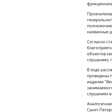
функциональ
Проанализир
генеральног
полномочием
названные д
Согласно
ст
благоприятн
объектов ка
слушаниях, 
В ходе расс
проведены п
издании "Ве
занимаемого
слушаниях в
Аналогичная
Санкт-Петер