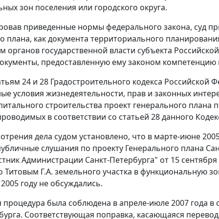
ных зон поселения или городского округа.
овав приведенные нормы федерального закона, суд при
о плана, как документа территориального планирования
 органов государственной власти субъекта Российской
окументы, предоставленную ему законом компетенцию 
атьям 24
и
28
Градостроительного кодекса Российской Ф
ые условия жизнедеятельности, прав и законных интер
питального строительства проект генерального плана
проводимых в соответствии со статьей 28 данного Кодек
мотрения дела судом установлено, что в марте-июне 200
убличные слушания по проекту Генерального плана Сан
стник Администрации Санкт-Петербурга" от 15 сентября
 Титовым Г.А. земельного участка в функциональную зон
 2005 году не обсуждались.
 процедура была соблюдена в апреле-июле 2007 года в 
бурга. Соответствующая поправка, касающаяся перевода