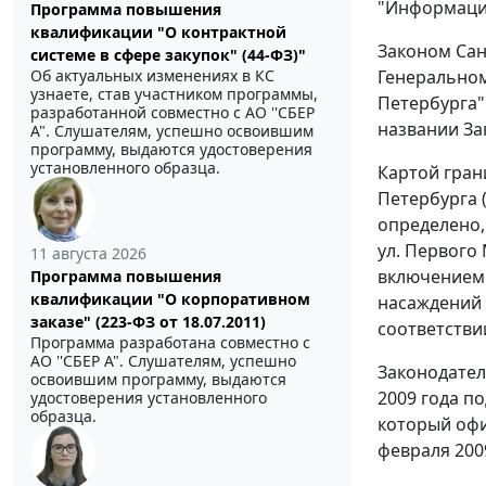
"Информацио
Программа повышения
квалификации "О контрактной
Законом
Сан
системе в сфере закупок" (44-ФЗ)"
Генеральном
Об актуальных изменениях в КС
узнаете, став участником программы,
Петербурга" 
разработанной совместно с АО ''СБЕР
названии За
А". Слушателям, успешно освоившим
программу, выдаются удостоверения
установленного образца.
Картой гран
Петербурга 
определено,
ул. Первого
11 августа 2026
включением 
Программа повышения
квалификации "О корпоративном
насаждений 
заказе" (223-ФЗ от 18.07.2011)
соответстви
Программа разработана совместно с
АО ''СБЕР А". Слушателям, успешно
Законодател
освоившим программу, выдаются
2009 года п
удостоверения установленного
образца.
который офи
февраля 2009