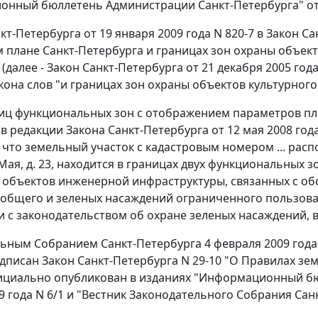
нный бюллетень Администрации Санкт-Петербурга" от 23
кт-Петербурга от 19 января 2009 года N 820-7 в
Закон
Сан
 плане Санкт-Петербурга и границах зон охраны объект
(далее - Закон Санкт-Петербурга от 21 декабря 2005 го
кона слов "и границах зон охраны объектов культурного
иц функциональных зон с отображением параметров пла
(в редакции
Закона
Санкт-Петербурга от 12 мая 2008 год
 что земельный участок с кадастровым номером ... расп
 Мая, д. 23, находится в границах двух функциональных 
объектов инженерной инфраструктуры, связанных с обс
общего и зеленых насаждений ограниченного пользова
и с законодательством об охране зеленых насаждений, 
ьным Собранием Санкт-Петербурга 4 февраля 2009 года
одписан
Закон
Санкт-Петербурга N 29-10 "О Правилах зе
циально опубликован в изданиях "Информационный бю
 года N 6/1 и "Вестник Законодательного Собрания Санкт