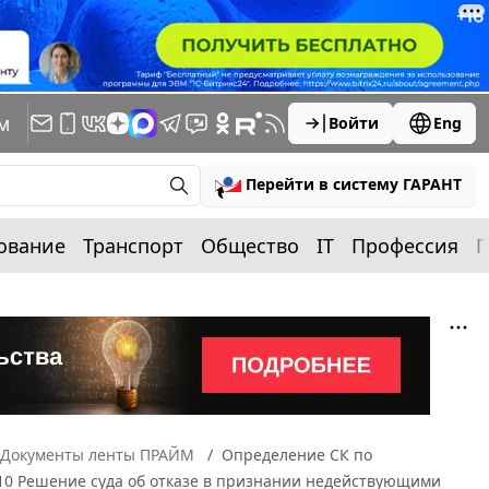
м
Войти
Eng
Перейти в систему ГАРАНТ
ование
Транспорт
Общество
IT
Профессия
П
Документы ленты ПРАЙМ
Определение СК по
-10 Решение суда об отказе в признании недействующими