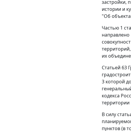
застройки, 
истории и к
"Об объекта
Частью 1 ст
направлено 
совокупност
территорий,
их объедине
Статьей 63 
градостроит
3
которой до
генеральный
кодекса Рос
территории 
В силу
стать
планируемог
пунктов (в 