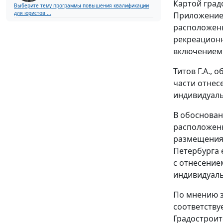
Картой град
Выберите тему программы повышения квалификации
для юристов ...
Приложение
расположенны
рекреационн
включением 
Титов Г.А.,
части отнес
индивидуаль
В обоснован
расположенн
размещения 
Петербурга 
с отнесение
индивидуаль
По мнению з
соответству
Градостроит