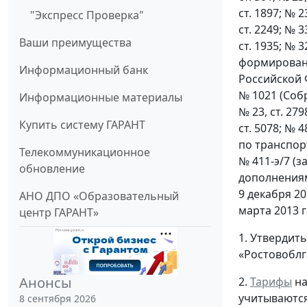
ст. 1897; № 23
"Экспресс Проверка"
ст. 2249; № 33
Ваши преимущества
ст. 1935; № 
формировани
Информационный банк
Российской 
№ 1021 (Собр
Информационные материалы
№ 23, ст. 2798
Купить систему ГАРАНТ
ст. 5078; № 
по транспор
Телекоммуникационное
№ 411-э/7 (
обновление
дополнениям
9 декабря 2
АНО ДПО «Образовательный
марта 2013 
центр ГАРАНТ»
1. Утвердит
«Ростовоблг
Анонсы
2.
Тарифы
на
учитываются
8 сентября 2026