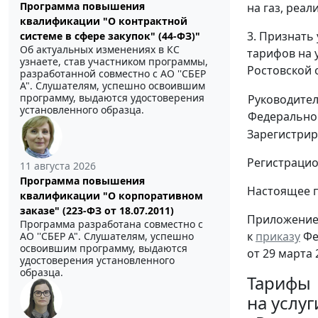
Программа повышения
на газ, реа
квалификации "О контрактной
3. Признать
системе в сфере закупок" (44-ФЗ)"
Об актуальных изменениях в КС
тарифов на 
узнаете, став участником программы,
Ростовской 
разработанной совместно с АО ''СБЕР
А". Слушателям, успешно освоившим
программу, выдаются удостоверения
Руководите
установленного образца.
Федерально
Зарегистрир
Регистраци
11 августа 2026
Программа повышения
Настоящее 
квалификации "О корпоративном
заказе" (223-ФЗ от 18.07.2011)
Приложени
Программа разработана совместно с
к
приказу
Фе
АО ''СБЕР А". Слушателям, успешно
освоившим программу, выдаются
от 29 марта 
удостоверения установленного
образца.
Тарифы
на услу