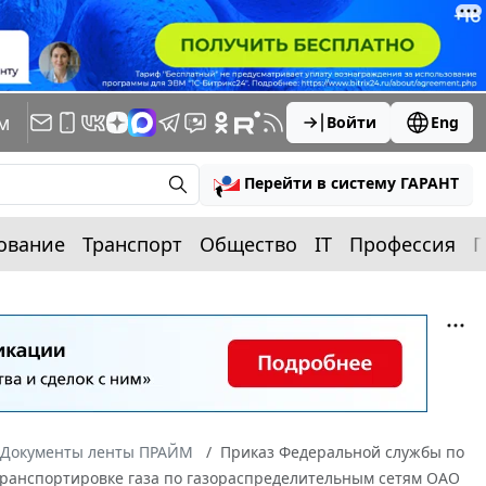
м
Войти
Eng
Перейти в систему ГАРАНТ
ование
Транспорт
Общество
IT
Профессия
П
Документы ленты ПРАЙМ
Приказ Федеральной службы по
о транспортировке газа по газораспределительным сетям ОАО