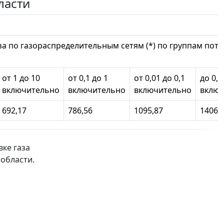
ласти
за по газораспределительным сетям (*) по группам пот
от 1 до 10
от 0,1 до 1
от 0,01 до 0,1
до 0,0
включительно
включительно
включительно
включ
692,17
786,56
1095,87
1406,
вке газа
области.