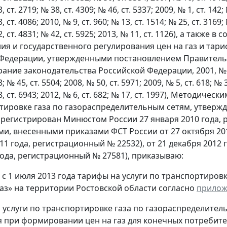
, ст. 2719; № 38, ст. 4309; № 46, ст. 5337; 2009, № 1, ст. 142; 
, ст. 4086; 2010, № 9, ст. 960; № 13, ст. 1514; № 25, ст. 3169;
32, ст. 4831; № 42, ст. 5925; 2013, № 11, ст. 1126), а так
я и государственного регулирования цен на газ и тари
Федерации, утвержденными постановлением Правительст
ание законодательства Российской Федерации, 2001, № 2, ст
; № 45, ст. 5504; 2008, № 50, ст. 5971; 2009, № 5, ст. 618; № 3
48, ст. 6943; 2012, № 6, ст. 682; № 17, ст. 1997), Методи
тировке газа по газораспределительным сетям, утвержд
зарегистрирован Минюстом России 27 января 2010 года,
и, внесенными приказами ФСТ России от 27 октября 20
011 года, регистрационный № 22532), от 21 декабря 2012
года, регистрационный № 27581), приказываю:
ь с 1 июля 2013 года тарифы на услуги по транспортиро
аз» на территории Ростовской области согласно
прило
 услуги по транспортировке газа по газораспределите
 при формировании цен на газ для конечных потребите