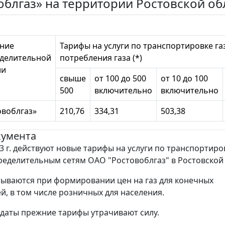
облгаз» на территории Ростовской об
ние
Тарифы на услуги по транспортировке га
еделительной
потребления газа (*)
ии
свыше
от 100 до 500
от 10 до 100
500
включительно
включительно
овоблгаз»
210,76
334,31
503,38
кумента
3 г. действуют новые тарифы на услуги по транспортиро
ределительным сетям ОАО "Ростовоблгаз" в Ростовской 
ываются при формировании цен на газ для конечных
й, в том числе розничных для населения.
 даты прежние тарифы утрачивают силу.