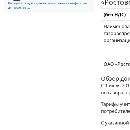
«Ростов
Выберите тему программы повышения квалификации
для юристов ...
(без НДС)
Наименова
газораспр
организац
ОАО «Рост
Обзор до
С 1 июля 201
по газорасп
Тарифы учит
потребителе
С указанной