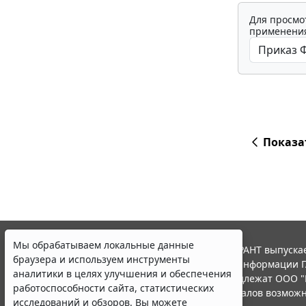
Для просмо
применения
Показа
Мы обрабатываем локальные данные
© ООО "НПП "ГАРАНТ-СЕРВИС", 2026. Система ГАРАНТ выпускае
браузера и используем инструменты
участниками Российской ассоциации правовой информации Г
аналитики в целях улучшения и обеспечения
Все права на материалы сайта ГАРАНТ.РУ принадлежат ООО "
работоспособности сайта, статистических
Полное или частичное воспроизведение материалов возможн
исследований и обзоров. Вы можете