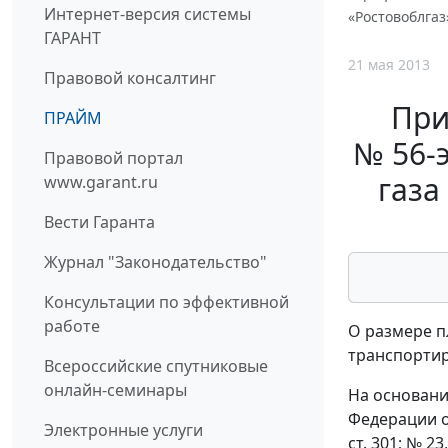
Интернет-версия системы
«Ростовоблгаз
ГАРАНТ
21 мая 2013
Правовой консалтинг
При
ПРАЙМ
№ 56-
Правовой портал
газа
www.garant.ru
Вести Гаранта
Журнал "Законодательство"
Консультации по эффективной
работе
О размере п
транспортиро
Всероссийские спутниковые
онлайн-семинары
На основани
Федерации от
Электронные услуги
ст. 301; № 23,