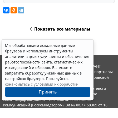
Показать все материалы
Мы обрабатываем локальные данные
браузера и используем инструменты
аналитики в целях улучшения и обеспечения
работоспособности сайта, статистических
© ООО "НПП "ГАРАНТ-СЕРВИС", 2026. Система ГАРАНТ
исследований и обзоров. Вы можете
выпускается с 1990 года. Компания "Гарант" и ее партнеры
запретить обработку указанных данных в
являются участниками Российской ассоциации правовой
настройках браузера. Пожалуйста,
информации ГАРАНТ.
ознакомьтесь с условиями их обработки
.
Портал ГАРАНТ.РУ зарегистрирован в качестве сетевого
Принять
издания Федеральной службой по надзору в сфере
связи,информационных технологий и массовых
коммуникаций (Роскомнадзором), Эл № ФС77-58365 от 18
июня 2014 года.