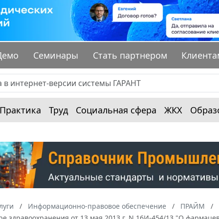
Демо
Семинары
Стать партнером
Клиента
Практика
Труд
Социальная сфера
ЖКХ
Образ
луги
Информационно-правовое обеспечение
ПРАЙМ
ре здравоохранения от 13 мая 2013 г. N 16И-454/13 "О фармац