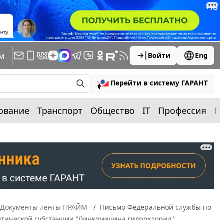
м
Войти
Eng
Перейти в систему ГАРАНТ
ование
Транспорт
Общество
IT
Профессия
П
Документы ленты ПРАЙМ
Письмо Федеральной службы по
евтической субстанции "Линкомицина гидрохлорид"