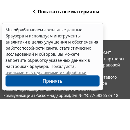
Показать все материалы
Мы обрабатываем локальные данные
браузера и используем инструменты
аналитики в целях улучшения и обеспечения
работоспособности сайта, статистических
© ООО "НПП "ГАРАНТ-СЕРВИС", 2026. Система ГАРАНТ
исследований и обзоров. Вы можете
выпускается с 1990 года. Компания "Гарант" и ее партнеры
запретить обработку указанных данных в
являются участниками Российской ассоциации правовой
настройках браузера. Пожалуйста,
информации ГАРАНТ.
ознакомьтесь с условиями их обработки
.
Портал ГАРАНТ.РУ зарегистрирован в качестве сетевого
Принять
издания Федеральной службой по надзору в сфере
связи,информационных технологий и массовых
коммуникаций (Роскомнадзором), Эл № ФС77-58365 от 18
июня 2014 года.
16+
Контакты
8-800-200-88-88