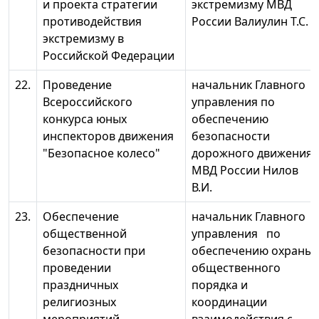
и проекта стратегии
экстремизму МВД
противодействия
России Валиулин Т.С.
экстремизму в
Российской Федерации
22.
Проведение
начальник Главного
Всероссийского
управления по
конкурса юных
обеспечению
инспекторов движения
безопасности
"Безопасное колесо"
дорожного движения
МВД России Нилов
В.И.
23.
Обеспечение
начальник Главного
общественной
управления по
безопасности при
обеспечению охраны
проведении
общественного
праздничных
порядка и
религиозных
координации