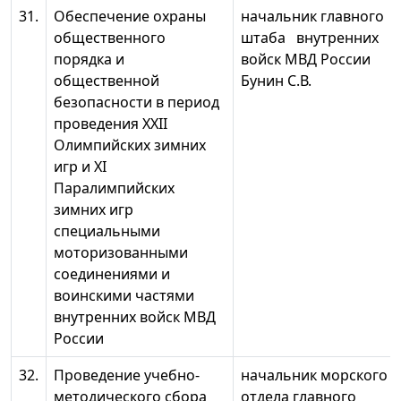
31.
Обеспечение охраны
начальник главного
общественного
штаба внутренних
порядка и
войск МВД России
общественной
Бунин С.В.
безопасности в период
проведения XXII
Олимпийских зимних
игр и XI
Паралимпийских
зимних игр
специальными
моторизованными
соединениями и
воинскими частями
внутренних войск МВД
России
32.
Проведение учебно-
начальник морского
методического сбора
отдела главного