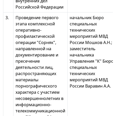
внутренних дел
Российской Федерации
3.
Проведение первого
начальник Бюро
этапа комплексной
специальных
оперативно-
технических
профилактической
мероприятий МВД
операции "Сорняк",
России Мошков А.Н.;
направленной на
заместитель
документирование и
начальника
пресечение
Управления "К" Бюро
деятельности лиц,
специальных
распространяющих
технических
материалы
мероприятий МВД
порнографического
России Варавин А.А.
характера с участием
несовершеннолетних в
информационно-
телекоммуникационной