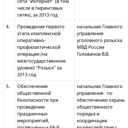
сети "Интернет" (в том
числе в пиринговых
сетях), за 2013 год
4.
Проведение первого
начальник Главного
этапа комплексной
управления
оперативно-
уголовного розыска
профилактической
МВД России
операции (на
Голованов В.В.
межгосударственном
уровне) "Розыск" за
2013 год
5.
Обеспечение
начальник Главного
общественной
управления по
безопасности при
обеспечению охраны
проведении
общественного
праздничных
порядка и
мероприятий,
координации
посвященных 68-й
взаимодействия с