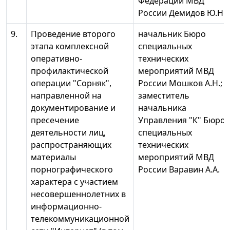
Федерации МВД
России Демидов Ю.Н.
9.
Проведение второго
начальник Бюро
этапа комплексной
специальных
оперативно-
технических
профилактической
мероприятий МВД
операции "Сорняк",
России Мошков А.Н.;
направленной на
заместитель
документирование и
начальника
пресечение
Управления "К" Бюро
деятельности лиц,
специальных
распространяющих
технических
материалы
мероприятий МВД
порнографического
России Варавин А.А.
характера с участием
несовершеннолетних в
информационно-
телекоммуникационной