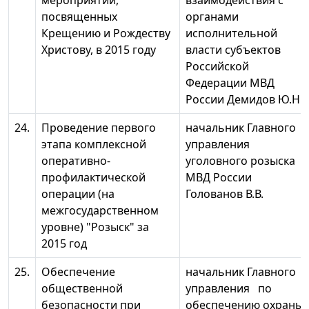
мероприятий,
взаимодействия с
посвященных
органами
Крещению и Рождеству
исполнительной
Христову, в 2015 году
власти субъектов
Российской
Федерации МВД
России Демидов Ю.Н.
24.
Проведение первого
начальник Главного
этапа комплексной
управления
оперативно-
уголовного розыска
профилактической
МВД России
операции (на
Голованов В.В.
межгосударственном
уровне) "Розыск" за
2015 год
25.
Обеспечение
начальник Главного
общественной
управления по
безопасности при
обеспечению охраны