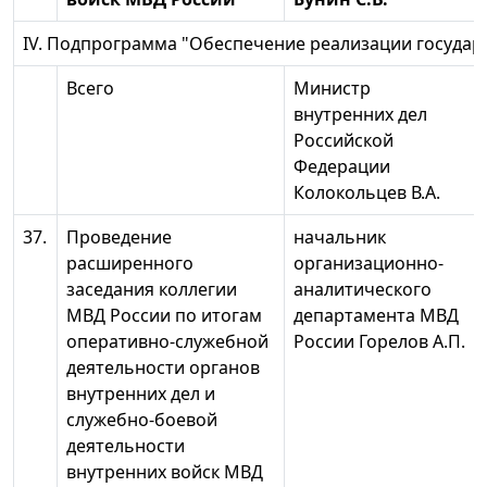
IV. Подпрограмма "Обеспечение реализации госуда
Всего
Министр
внутренних дел
Российской
Федерации
Колокольцев В.А.
37.
Проведение
начальник
расширенного
организационно-
заседания коллегии
аналитического
МВД России по итогам
департамента МВД
оперативно-служебной
России Горелов А.П.
деятельности органов
внутренних дел и
служебно-боевой
деятельности
внутренних войск МВД