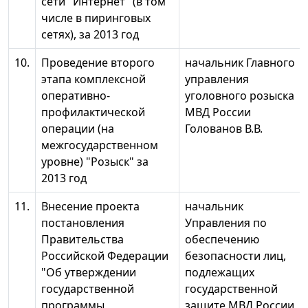
сети "Интернет" (в том
числе в пиринговых
сетях), за 2013 год
10.
Проведение второго
начальник Главного
этапа комплексной
управления
оперативно-
уголовного розыска
профилактической
МВД России
операции (на
Голованов В.В.
межгосударственном
уровне) "Розыск" за
2013 год
11.
Внесение проекта
начальник
постановления
Управления по
Правительства
обеспечению
Российской Федерации
безопасности лиц,
"Об утверждении
подлежащих
государственной
государственной
программы
защите МВД России