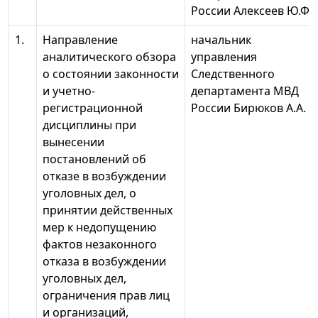
России Алексеев Ю.Ф.
1.
Направление
начальник
аналитического обзора
управления
о состоянии законности
Следственного
и учетно-
департамента МВД
регистрационной
России Бирюков А.А.
дисциплины при
вынесении
постановлений об
отказе в возбуждении
уголовных дел, о
принятии действенных
мер к недопущению
фактов незаконного
отказа в возбуждении
уголовных дел,
ограничения прав лиц
и организаций,