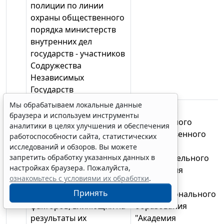
полиции по линии
охраны общественного
порядка министерств
внутренних дел
государств - участников
Содружества
Независимых
Государств
Мы обрабатываем локальные данные
39.
Разработка механизма
начальник
браузера и используем инструменты
оценки конечных
федерального
аналитики в целях улучшения и обеспечения
социально значимых
государственного
работоспособности сайта, статистических
результатов
казенного
исследований и обзоров. Вы можете
запретить обработку указанных данных в
деятельности органов
образовательного
настройках браузера. Пожалуйста,
внутренних дел с
учреждения
ознакомьтесь с условиями их обработки
.
учетом объективно
высшего
Принять
существующих
профессионального
факторов, влияющих на
образования
результаты их
"Академия