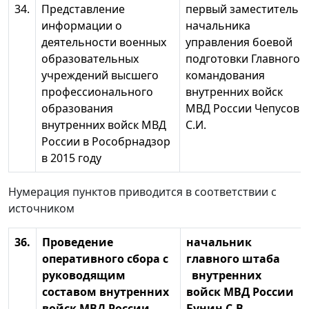
34.
Представление
первый заместитель
информации о
начальника
деятельности военных
управления боевой
образовательных
подготовки Главного
учреждений высшего
командования
профессионального
внутренних войск
образования
МВД России Чепусов
внутренних войск МВД
С.И.
России в Рособрнадзор
в 2015 году
Нумерация пунктов приводится в соответствии с
источником
36.
Проведение
начальник
оперативного сбора с
главного штаба
руководящим
внутренних
составом внутренних
войск МВД России
войск МВД России
Бунин С.В.