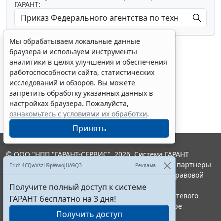
ГАРАНТ:
Мы обрабатываем локальные данные
браузера и используем инструменты
аналитики в целях улучшения и обеспечения
работоспособности сайта, статистических
исследований и обзоров. Вы можете
Показать все материалы
запретить обработку указанных данных в
настройках браузера. Пожалуйста,
ознакомьтесь с условиями их обработки
.
Принять
© ООО "НПП "ГАРАНТ-СЕРВИС", 2026. Система ГАРАНТ
выпускается с 1990 года. Компания "Гарант" и ее партнеры
Erid: 4CQwVszH9pWwojUA9Q3
Реклама
являются участниками Российской ассоциации правовой
информации ГАРАНТ.
Получите полный доступ к системе
Портал ГАРАНТ.РУ зарегистрирован в качестве сетевого
ГАРАНТ бесплатно на 3 дня!
издания Федеральной службой по надзору в сфере
Получить доступ
связи,информационных технологий и массовых