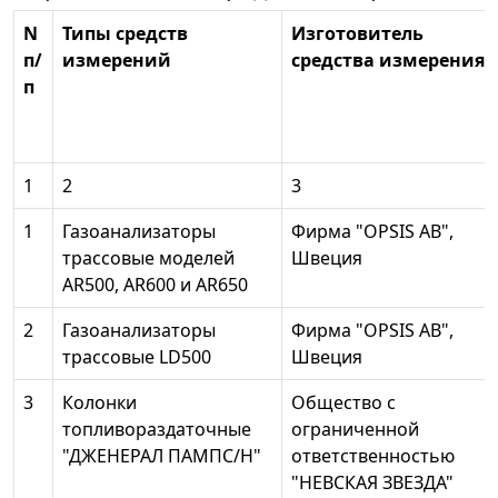
N
Типы средств
Изготовитель
п/
измерений
средства измерения
п
1
2
3
1
Газоанализаторы
Фирма "OPSIS АВ",
трассовые моделей
Швеция
AR500, AR600 и AR650
2
Газоанализаторы
Фирма "OPSIS АВ",
трассовые LD500
Швеция
3
Колонки
Общество с
топливораздаточные
ограниченной
"ДЖЕНЕРАЛ ПАМПС/Н"
ответственностью
"НЕВСКАЯ ЗВЕЗДА"