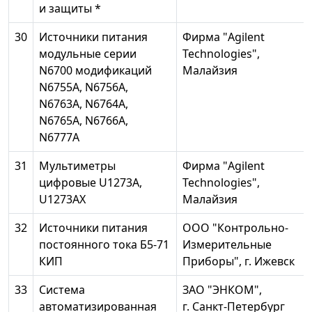
и защиты *
30
Источники питания
Фирма "Agilent
модульные серии
Technologies",
N6700 модификаций
Малайзия
N6755A, N6756A,
N6763A, N6764A,
N6765A, N6766A,
N6777A
31
Мультиметры
Фирма "Agilent
цифровые U1273A,
Technologies",
U1273AX
Малайзия
32
Источники питания
ООО "Контрольно-
постоянного тока Б5-71
Измерительные
КИП
Приборы", г. Ижевск
33
Система
ЗАО "ЭНКОМ",
автоматизированная
г. Санкт-Петербург