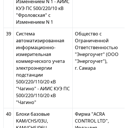
Изменением N 1 - АИИС
КУЭ ПС 500/220/10 кВ
"Фроловская" с
Изменением N 1
39
Система
Общество с
автоматизированная
Ограниченной
информационно-
Ответственностью
измерительная
"Энергоучет" (ООО
коммерческого учета
"Энергоучет"),
электроэнергии
г. Самара
подстанции
500/220/110/20 кВ
"Чагино" - АИИС КУЭ ПС
500/220/110/20 кВ
"Чагино"
40
Блоки базовые
Фирма "ACRA
KAM/CHS/03U,
CONTROL LTD",
KAM/CHS/06U,
Ирландия