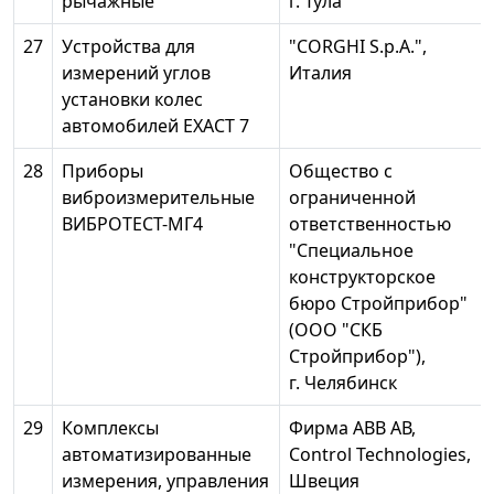
рычажные
г. Тула
27
Устройства для
"CORGHI S.p.A.",
измерений углов
Италия
установки колес
автомобилей EXACT 7
28
Приборы
Общество с
виброизмерительные
ограниченной
ВИБРОТЕСТ-МГ4
ответственностью
"Специальное
конструкторское
бюро Стройприбор"
(ООО "СКБ
Стройприбор"),
г. Челябинск
29
Комплексы
Фирма ABB АВ,
автоматизированные
Control Technologies,
измерения, управления
Швеция