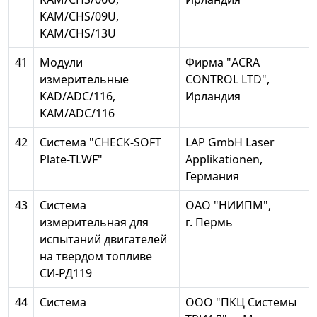
KAM/CHS/09U,
KAM/CHS/13U
41
Модули
Фирма "ACRA
измерительные
CONTROL LTD",
KAD/ADC/116,
Ирландия
KAM/ADC/116
42
Система "CHECK-SOFT
LAP GmbH Laser
Plate-TLWF"
Applikationen,
Германия
43
Система
ОАО "НИИПМ",
измерительная для
г. Пермь
испытаний двигателей
на твердом топливе
СИ-РД119
44
Система
ООО "ПКЦ Системы