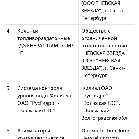
(ООО "НЕВСКАЯ
ЗВЕЗДА"), г. Санкт-
Петербург
4
Колонки
Общество с
топливораздаточные
ограниченной
"ДЖЕНЕРАЛ ПАМПС-М/
ответственностью
Н"
"НЕВСКАЯ ЗВЕЗДА"
(ООО "НЕВСКАЯ
ЗВЕЗДА"), г. Санкт-
Петербург
5
Система контроля
Филиал ОАО
уровня воды Филиала
"РусГидро" -
ОАО "РусГидро" -
"Волжская ГЭС",
"Волжская ГЭС"
г. Волжский,
Волгоградская обл.
6
Анализаторы
Фирма Technoclone
коагулологические
Herstellung von