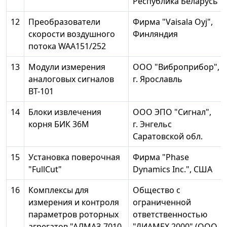
Республика Беларусь
12
Преобразователи
Фирма "Vaisala Oyj",
скорости воздушного
Финляндия
потока WAA151/252
13
Модули измерения
ООО "Виброприбор",
аналоговых сигналов
г. Ярославль
ВТ-101
14
Блоки извлечения
ООО ЭПО "Сигнал",
корня БИК 36М
г. Энгельс
Саратовской обл.
15
Установка поверочная
Фирма "Phase
"FullCut"
Dynamics Inc.", США
16
Комплексы для
Общество с
измерения и контроля
ограниченной
параметров роторных
ответственностью
агрегатов "АЛМАЗ-7010-
"ДИАМЕХ 2000" (ООО