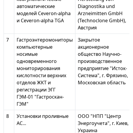
автоматические
Diagnostika und
моделей Ceveron-alpha
Arzneimitten GmbH
и Ceveron-alpha TGA
(Technoclone GmbH),
Австрия
7
Гастроэнтеромониторы
Закрытое
компьютерные
акционерное
носимые
общество Научно-
одновременного
производственное
мониторирования
предприятие "Исток-
кислотности верхних
Система", г. Фрязино,
отделов ЖКТ и
Московская область
регистрации ЭГГ
ГЭМ-01 "Гастроскан-
ГЭМ"
8
Установки проливные
ООО "НПП "Центр
АС...
Энергоучета", г. Киев,
Украина