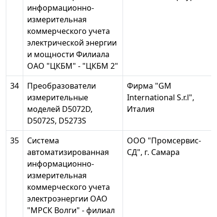
информационно-
измерительная
коммерческого учета
электрической энергии
и мощности Филиала
ОАО "ЦКБМ" - "ЦКБМ 2"
34
Преобразователи
Фирма "GM
измерительные
International S.r.l",
моделей D5072D,
Италия
D5072S, D5273S
35
Система
ООО "Промсервис-
автоматизированная
СД", г. Самара
информационно-
измерительная
коммерческого учета
электроэнергии ОАО
"МРСК Волги" - филиал