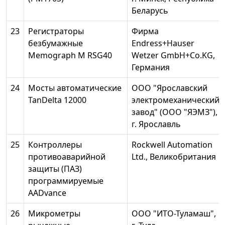
Беларусь
23
Регистраторы
Фирма
безбумажные
Endress+Hauser
Memograph М RSG40
Wetzer GmbH+Co.KG,
Германия
24
Мосты автоматические
ООО "Ярославский
TanDelta 12000
электромеханический
завод" (ООО "ЯЭМЗ"),
г. Ярославль
25
Контроллеры
Rockwell Automation
противоаварийной
Ltd., Великобритания
защиты (ПАЗ)
программируемые
AADvance
26
Микрометры
ООО "ИТО-Туламаш",