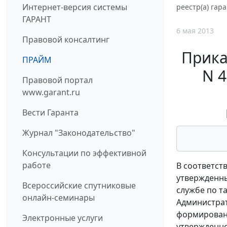
Интернет-версия системы
реестр(а) гар
ГАРАНТ
6 мая 2013
Правовой консалтинг
Прика
ПРАЙМ
N 4
Правовой портал
www.garant.ru
Вести Гаранта
Журнал "Законодательство"
Консультации по эффективной
работе
В соответст
утвержденны
Всероссийские спутниковые
службе по т
онлайн-семинары
Администрат
формировани
Электронные услуги
утвержденно