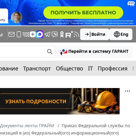
м
Войти
Eng
Перейти в систему ГАРАНТ
ование
Транспорт
Общество
IT
Профессия
П
Документы ленты ПРАЙМ
Приказ Федеральной службы по
ганизаций в (из) Федеральный(ого) информационный(ого)