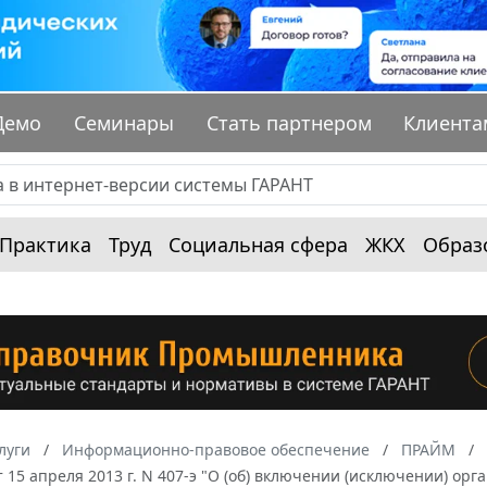
Демо
Семинары
Стать партнером
Клиента
Практика
Труд
Социальная сфера
ЖКХ
Образ
луги
Информационно-правовое обеспечение
ПРАЙМ
 15 апреля 2013 г. N 407-э "О (об) включении (исключении) ор