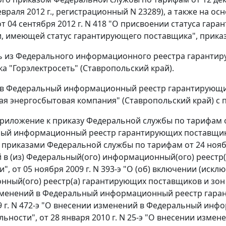
евраля 2012 г., регистрационный N 23289), а также на 
т 04 сентября 2012 г. N 418 "О присвоении статуса гар
, имеющей статус гарантирующего поставщика", прика
ь из Федерального информационного реестра гарантир
ка "Горэлектросеть" (Ставропольский край).
 в Федеральный информационный реестр гарантирующи
ая энергосбытовая компания" (Ставропольский край) с 
 приложение к приказу Федеральной службы по тарифам о
ый информационный реестр гарантирующих поставщиков
приказами Федеральной службы по тарифам от 24 ноября
 в (из) Федеральный(ого) информационный(ого) реестр
", от 05 ноября 2009 г. N 393-э "О (об) включении (иск
ный(ого) реестр(а) гарантирующих поставщиков и зон их 
менений в Федеральный информационный реестр гарант
9 г. N 472-э "О внесении изменений в Федеральный ин
ельности", от 28 января 2010 г. N 25-э "О внесении из