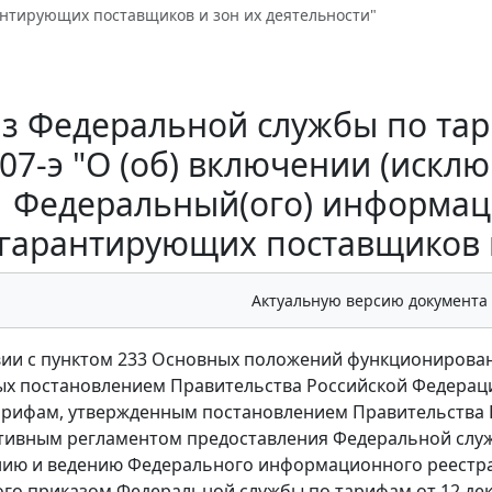
антирующих поставщиков и зон их деятельности"
з Федеральной службы по тари
07-э "О (об) включении (исклю
Федеральный(ого) информаци
гарантирующих поставщиков и
Актуальную версию документа
вии с пунктом 233 Основных положений функционирован
х постановлением Правительства Российской Федерации
арифам, утвержденным постановлением Правительства Ро
ивным регламентом предоставления Федеральной служб
ю и ведению Федерального информационного реестра 
го приказом Федеральной службы по тарифам от 12 дека