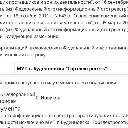
х поставщиков и зон их деятельности", от 16 сентября 
 в (из) Федеральный(ого) информационный(ого) реестр
и", от 18 октября 2011 г. N 643-э "О внесении измене
х поставщиков и зон их деятельности", от 05 марта 201
 в (из) Федеральный(ого) информационный(ого) реестр
и", следующее изменение:
организаций, включаемых в Федеральный информацион
и, исключить строку:
МУП г. Буденновска "Горэлектросеть"
й приказ вступает в силу с момента его подписания.
ль Федеральной
С. Новиков
тарифам
кумента
ьного информационного реестра гарантирующих поста
ельности исключено МУП г. Буденновска "Горэлектросеть