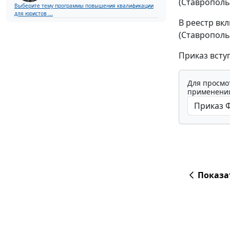
(Ставрополь
Выберите тему программы повышения квалификации
для юристов ...
В реестр вк
(Ставрополь
Приказ всту
Для просмо
применения
Показа