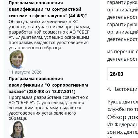
гарантирующи
Программа повышения
квалификации "О контрактной
организаций
системе в сфере закупок" (44-ФЗ)"
деятельност
Об актуальных изменениях в КС
гарантирующи
узнаете, став участником программы,
организаций
разработанной совместно с АО ''СБЕР
А". Слушателям, успешно освоившим
деятельност
программу, выдаются удостоверения
установленного образца.
из перечня 
деятельност
11 августа 2026
26/03
Программа повышения
квалификации "О корпоративном
4. Настоящи
заказе" (223-ФЗ от 18.07.2011)
Программа разработана совместно с
Руководите
АО ''СБЕР А". Слушателям, успешно
освоившим программу, выдаются
службы по 
удостоверения установленного
Обзор до
образца.
Из Федерал
зон их деят