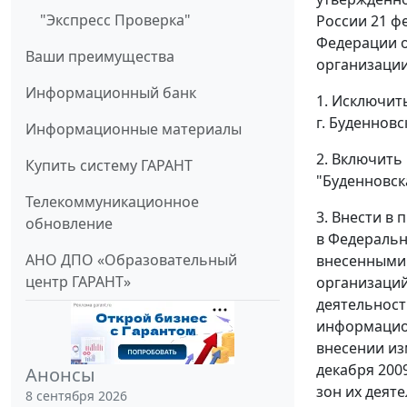
"Экспресс Проверка"
России 21 ф
Федерации о
Ваши преимущества
организации
Информационный банк
1. Исключит
г. Буденновс
Информационные материалы
2. Включить
Купить систему ГАРАНТ
"Буденновск
Телекоммуникационное
3. Внести в
обновление
в Федеральн
АНО ДПО «Образовательный
внесенными 
центр ГАРАНТ»
организаций
деятельности
информацион
внесении из
декабря 200
Анонсы
зон их деят
8 сентября 2026