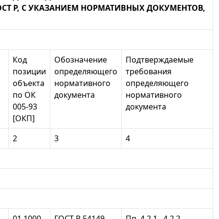
СТ Р, С УКАЗАНИЕМ НОРМАТИВНЫХ ДОКУМЕНТОВ,
Код
Обозначение
Подтверждаемые
позиции
определяющего
требования
объекта
нормативного
определяющего
по ОК
документа
нормативного
005-93
документа
[ОКП]
2
3
4
01 1000
ГОСТ Р 54149-
Пп. 4.2.1., 4.2.2