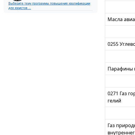
Выберите тему программы повышения квалификации
для юристов ...
Масла ави
0255 Углев
Парафины не
0271 Газ г
гелий
Газ приро
внутреннег