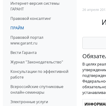
Интернет-версия системы
ГАРАНТ
26 апреля 201
Правовой консалтинг
И
ПРАЙМ
Правовой портал
www.garant.ru
Вести Гаранта
Обязате
Журнал "Законодательство"
В целях реа
утверждении
Консультации по эффективной
подтвержден
работе
Федеральное
Всероссийские спутниковые
обязательно
онлайн-семинары
устанавлива
Электронные услуги
ИНФОРМАЦ