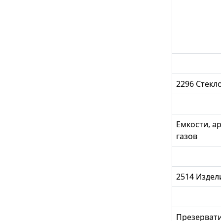
2296 Стекл
Емкости, а
газов
2514 Издели
Презерват