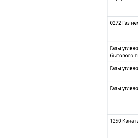
0272 Газ н
Газы углев
бытового 
Газы угле
Газы углев
1250 Канат