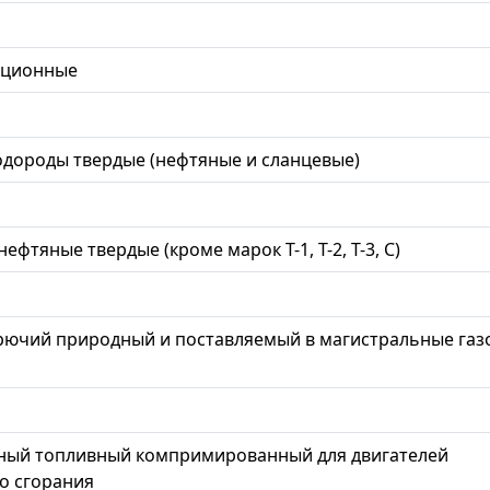
ационные
одороды твердые (нефтяные и сланцевые)
фтяные твердые (кроме марок Т-1, Т-2, Т-3, С)
орючий природный и поставляемый в магистральные газо
дный топливный компримированный для двигателей
о сгорания