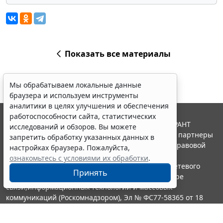
Показать все материалы
Мы обрабатываем локальные данные
браузера и используем инструменты
аналитики в целях улучшения и обеспечения
работоспособности сайта, статистических
© ООО "НПП "ГАРАНТ-СЕРВИС", 2026. Система ГАРАНТ
исследований и обзоров. Вы можете
выпускается с 1990 года. Компания "Гарант" и ее партнеры
запретить обработку указанных данных в
являются участниками Российской ассоциации правовой
настройках браузера. Пожалуйста,
информации ГАРАНТ.
ознакомьтесь с условиями их обработки
.
Портал ГАРАНТ.РУ зарегистрирован в качестве сетевого
Принять
издания Федеральной службой по надзору в сфере
связи,информационных технологий и массовых
коммуникаций (Роскомнадзором), Эл № ФС77-58365 от 18
июня 2014 года.