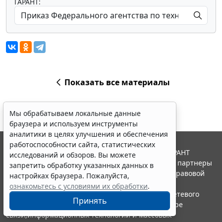
ГАРАНТ:
Показать все материалы
Мы обрабатываем локальные данные
браузера и используем инструменты
аналитики в целях улучшения и обеспечения
работоспособности сайта, статистических
© ООО "НПП "ГАРАНТ-СЕРВИС", 2026. Система ГАРАНТ
исследований и обзоров. Вы можете
выпускается с 1990 года. Компания "Гарант" и ее партнеры
запретить обработку указанных данных в
являются участниками Российской ассоциации правовой
настройках браузера. Пожалуйста,
информации ГАРАНТ.
ознакомьтесь с условиями их обработки
.
Портал ГАРАНТ.РУ зарегистрирован в качестве сетевого
Принять
издания Федеральной службой по надзору в сфере
связи,информационных технологий и массовых