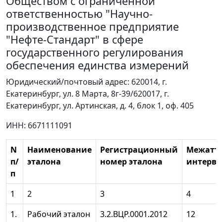
Обществом с ограниченной
ответственностью "Научно-
производственное предприятие
"Нефте-Стандарт" в сфере
государственного регулирования
обеспечения единства измерений
Юридический/почтовый адрес: 620014, г.
Екатеринбург, ул. 8 Марта, 8г-39/620017, г.
Екатеринбург, ул. Артинская, д. 4, блок 1, оф. 405
ИНН: 6671111091
N
Наименование
Регистрационный
Межатт
п/
эталона
номер эталона
интерва
п
1
2
3
4
1.
Рабочий эталон
3.2.ВЦР.0001.2012
12