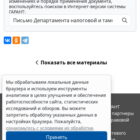
изменениях и порядке применения документа,
воспользуйтесь поиском в Интернет-версии системы
ГАРАНТ:
Показать все материалы
Мы обрабатываем локальные данные
браузера и используем инструменты
аналитики в целях улучшения и обеспечения
работоспособности сайта, статистических
© ООО "НПП "ГАРАНТ-СЕРВИС", 2026. Система ГАРАНТ
исследований и обзоров. Вы можете
выпускается с 1990 года. Компания "Гарант" и ее партнеры
запретить обработку указанных данных в
являются участниками Российской ассоциации правовой
настройках браузера. Пожалуйста,
информации ГАРАНТ.
ознакомьтесь с условиями их обработки
.
Портал ГАРАНТ.РУ зарегистрирован в качестве сетевого
Принять
издания Федеральной службой по надзору в сфере