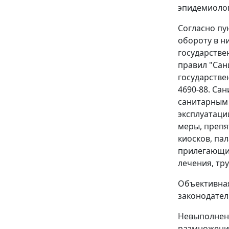
эпидемиоло
Согласно пу
обороту в н
государстве
правил "Сан
государстве
4690-88. Са
санитарным 
эксплуатаци
меры, препя
киосков, па
прилегающие
лечения, тр
Объективная
законодател
Невыполнени
размножению