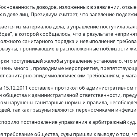
основанность доводов, изложенных в заявлении, отзыве
 в деле лиц, Президиум считает, что заявление подле
вается из материалов дела, в управление поступила жа
боде", в которой сообщалось, что в результате неприня
олжного санитарного порядка и невыполнения требова
грызуны, проникающие в расположенные поблизости ж
ерки поступившей жалобы управление установило, что 
очень много", проводимые мероприятия, препятствующ
ют санитарно-эпидемиологическим требованиям; у магаз
 15.12.2011 составлен протокол об административном
 общества к административной ответственности, предус
ом нарушены санитарные нормы и правила, несоблюден
дей, так как грызуны являются переносчиками инфекци
порило постановление управления в арбитражный суд.
я требование общества, суды пришли к выводу о том, 