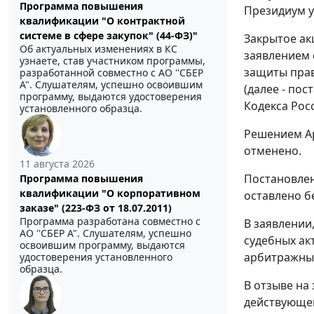
Программа повышения
Президиум у
квалификации "О контрактной
системе в сфере закупок" (44-ФЗ)"
Закрытое ак
Об актуальных изменениях в КС
заявлением 
узнаете, став участником программы,
защиты прав
разработанной совместно с АО ''СБЕР
А". Слушателям, успешно освоившим
(далее - по
программу, выдаются удостоверения
Кодекса Рос
установленного образца.
Решением Ар
отменено.
11 августа 2026
Постановлен
Программа повышения
квалификации "О корпоративном
оставлено б
заказе" (223-ФЗ от 18.07.2011)
Программа разработана совместно с
В заявлении
АО ''СБЕР А". Слушателям, успешно
судебных ак
освоившим программу, выдаются
арбитражным
удостоверения установленного
образца.
В отзыве на
действующем