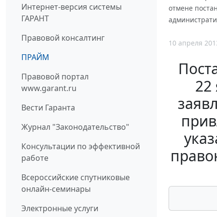
Интернет-версия системы
отмене постан
ГАРАНТ
администрати
Правовой консалтинг
10 апреля 201
ПРАЙМ
Пост
Правовой портал
22
www.garant.ru
заяв
Вести Гаранта
прив
Журнал "Законодательство"
указ
Консультации по эффективной
право
работе
Всероссийские спутниковые
онлайн-семинары
Электронные услуги