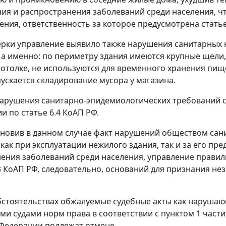
ия и распространения заболеваний среди населения, ч
ния, ответственность за которое предусмотрена статье
ерки управление выявило также нарушения санитарных
а именно: по периметру здания имеются крупные щели,
отолке, не используются для временного хранения пи
пускается складирование мусора у магазина.
арушения санитарно-эпидемиологических требований св
и по статье 6.4 КоАП РФ.
ановив в данном случае факт нарушений обществом сан
как при эксплуатации нежилого здания, так и за его пр
ения заболеваний среди населения, управление прави
.3 КоАП РФ, следовательно, оснований для признания н
бстоятельствах обжалуемые судебные акты как наруша
и судами норм права в соответствии с пунктом 1 части
Федерации подлежат отмене.