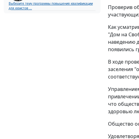
Выберите тему программы повышения квалификации
Проверив об
для юристов ...
участвующих
Как усматри
"Дом на Сво
наведению д
появились 
В ходе пров
заселения "
соответству
Управлением
привлечении
что обществ
здоровью лю
Общество ос
Удовлетворя