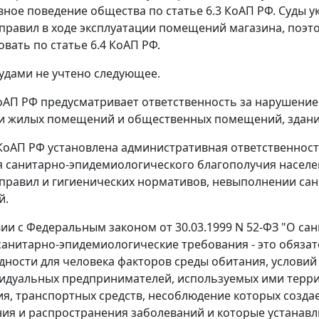
ное поведение общества по статье 6.3 КоАП РФ. Суды 
правил в ходе эксплуатации помещений магазина, поэ
вать по статье 6.4 КоАП РФ.
удами не учтено следующее.
КоАП РФ предусматривает ответственность за нарушени
и жилых помещений и общественных помещений, зданий
 КоАП РФ установлена административная ответственност
 санитарно-эпидемиологического благополучия насел
правил и гигиенических нормативов, невыполнении са
й.
вии с Федеральным законом от 30.03.1999 N 52-ФЗ "О с
санитарно-эпидемиологические требования - это обяза
едности для человека факторов среды обитания, условий
идуальных предпринимателей, используемых ими терри
я, транспортных средств, несоблюдение которых создае
ия и распространения заболеваний и которые устанав