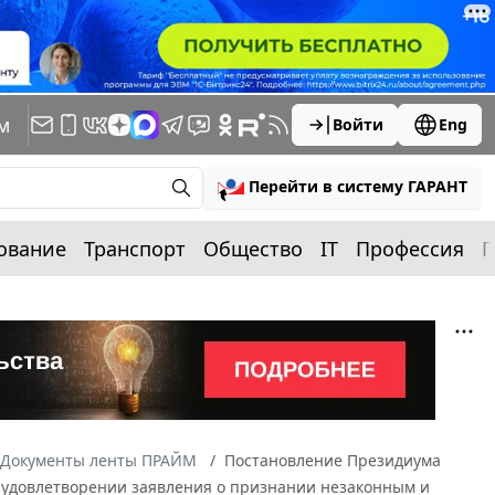
м
Войти
Eng
Перейти в систему ГАРАНТ
ование
Транспорт
Общество
IT
Профессия
П
Документы ленты ПРАЙМ
Постановление Президиума
 в удовлетворении заявления о признании незаконным и