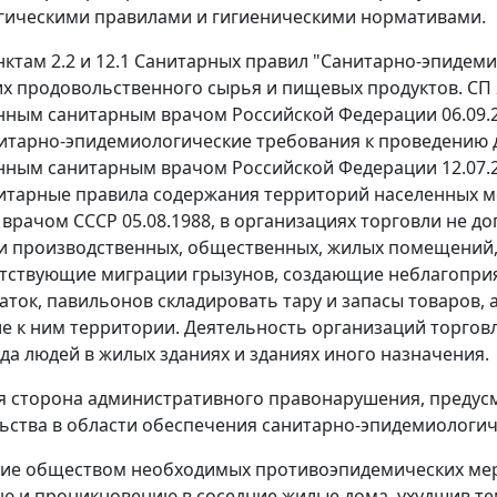
гическими правилами и гигиеническими нормативами.
нктам 2.2 и 12.1 Санитарных правил "Санитарно-эпидем
их продовольственного сырья и пищевых продуктов. СП 2
нным санитарным врачом Российской Федерации 06.09.2
итарно-эпидемиологические требования к проведению де
нным санитарным врачом Российской Федерации 12.07.20
нитарные правила содержания территорий населенных м
врачом СССР 05.08.1988, в организациях торговли не до
и производственных, общественных, жилых помещений, 
тствующие миграции грызунов, создающие неблагоприят
латок, павильонов складировать тару и запасы товаров,
 к ним территории. Деятельность организаций торговл
уда людей в жилых зданиях и зданиях иного назначения.
 сторона административного правонарушения, предусмо
ьства в области обеспечения санитарно-эпидемиологич
е обществом необходимых противоэпидемических меро
 и проникновению в соседние жилые дома, ухудшив тем