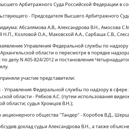
ысшего Арбитражного Суда Российской Федерации в со
ьствующего - Председателя Высшего Арбитражного Суда
диума: Абсалямова А.В., Александрова В.Н., Амосова С.М.,
Н.П., Козловой О.А., Маковской А.А., Сарбаша С.В., Слеса
заявление Управления Федеральной службы по надзору 
 Архангельской области о пересмотре в порядке надзор
12 по делу N А05-824/2012 и постановления Четырнадцато
елу.
 приняли участие представители:
я - Управления Федеральной службы по надзору в сфере
ьской области - Рябков А.С. (путем использования виде
й области; судья Хромцов В.Н.);
о акционерного общества "Тандер" - Коробов В.Д., Шерш
обсудив доклад судьи Александрова В.Н., а также объясн