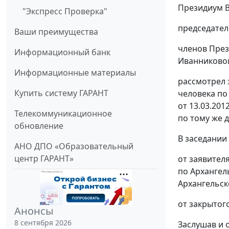
Президиум В
"Экспресс Проверка"
председател
Ваши преимущества
членов Прези
Информационный банк
Иванниковой 
Информационные материалы
рассмотрел 
Купить систему ГАРАНТ
человека по
от 13.03.20
Телекоммуникационное
по тому же д
обновление
В заседании
АНО ДПО «Образовательный
центр ГАРАНТ»
от заявител
по Архангел
Архангельско
от закрытог
Анонсы
8 сентября 2026
Заслушав и 