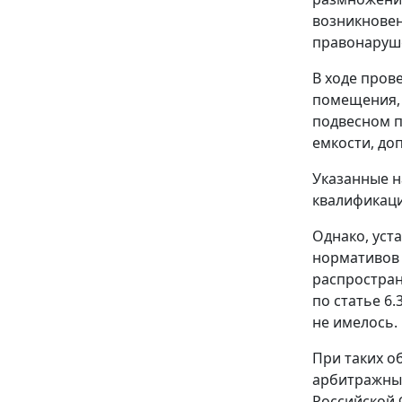
возникновен
правонаруше
В ходе пров
помещения, 
подвесном п
емкости, до
Указанные н
квалификаци
Однако, уст
нормативов 
распростран
по статье 6
не имелось.
При таких о
арбитражным
Российской 