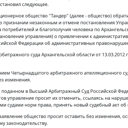
становил следующее.
ционерное общество "Тандер" (далее - общество) обрат
о признании незаконным и отмене постановления Упра
 потребителей и благополучия человека по Архангельской
становление управления) о привлечении к административ
сийской Федерации об административных правонарушени
битражного суда Архангельской области от 13.03.2012
ием Четырнадцатого арбитражного апелляционного суда
ез изменения.
, поданном в Высший Арбитражный Суд Российской Феде
тов управление просит их отменить, ссылаясь на нару
и судами норм права, принять новый судебный акт об 
 заявление общество просит оставить без изменения, 
у законодательству.