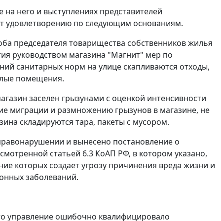
 на него и выступлениях представителей
жит удовлетворению по следующим основаниям.
лоба председателя товарищества собственников жилья
тия руководством магазина "Магнит" мер по
ний санитарных норм на улице скапливаются отходы,
илые помещения.
магазин заселен грызунами с оценкой интенсивности
ие миграции и размножению грызунов в магазине, не
ина складируются тара, пакеты с мусором.
 правонарушении и вынесено постановление о
мотренной статьей 6.3 КоАП РФ, в котором указано,
ие которых создает угрозу причинения вреда жизни и
онных заболеваний.
что управление ошибочно квалифицировало