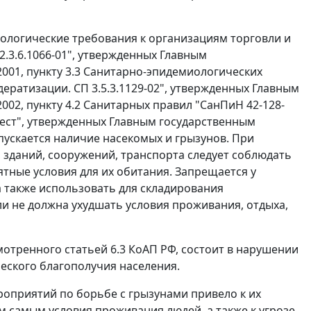
иологические требования к организациям торговли и
.3.6.1066-01", утвержденных Главным
001, пункту 3.3 Санитарно-эпидемиологических
ратизации. СП 3.5.3.1129-02", утвержденных Главным
02, пункту 4.2 Санитарных правил "СанПиН 42-128-
ест", утвержденных Главным государственным
пускается наличие насекомых и грызунов. При
зданий, сооружений, транспорта следует соблюдать
ные условия для их обитания. Запрещается у
 а также использовать для складирования
и не должна ухудшать условия проживания, отдыха,
тренного статьей 6.3 КоАП РФ, состоит в нарушении
еского благополучия населения.
приятий по борьбе с грызунами привело к их
 самым условия проживания людей, а также к угрозе