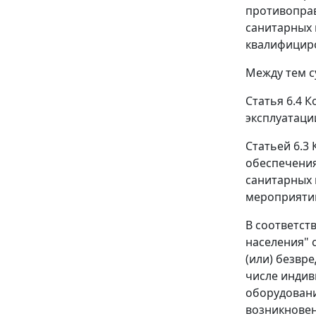
противоправ
санитарных 
квалифициро
Между тем с
Статья 6.4 
эксплуатаци
Статьей 6.3
обеспечения
санитарных 
мероприяти
В соответст
населения" 
(или) безвр
числе индив
оборудовани
возникновен