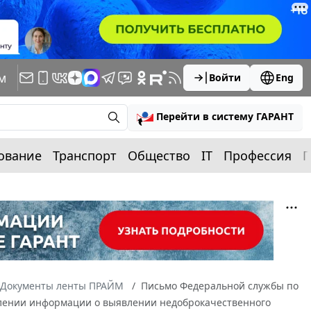
м
Войти
Eng
Перейти в систему ГАРАНТ
ование
Транспорт
Общество
IT
Профессия
П
Документы ленты ПРАЙМ
Письмо Федеральной службы по
туплении информации о выявлении недоброкачественного