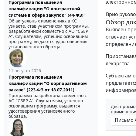
электронном
Программа повышения
квалификации "О контрактной
Врио руково
системе в сфере закупок" (44-ФЗ)"
Об актуальных изменениях в КС
Обзор до
узнаете, став участником программы,
Выявлен пре
разработанной совместно с АО ''СБЕР
А". Слушателям, успешно освоившим
отвечает ус
программу, выдаются удостоверения
определение
установленного образца.
Приостанавл
лекарства.
11 августа 2026
Субъектам о
Программа повышения
предлагаетс
квалификации "О корпоративном
заказе" (223-ФЗ от 18.07.2011)
информиров
Программа разработана совместно с
АО ''СБЕР А". Слушателям, успешно
освоившим программу, выдаются
Для просмо
удостоверения установленного
применения
образца.