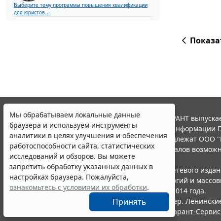
Выберите тему программы повышения квалификации
для юристов ...
Показа
Мы обрабатываем локальные данные
© ООО "НПП "ГАРАНТ-СЕРВИС", 2026. Система ГАРАНТ выпускае
браузера и используем инструменты
участниками Российской ассоциации правовой информации Г
аналитики в целях улучшения и обеспечения
Все права на материалы сайта ГАРАНТ.РУ принадлежат ООО "
работоспособности сайта, статистических
Полное или частичное воспроизведение материалов возможн
исследований и обзоров. Вы можете
Правила использования портала.
запретить обработку указанных данных в
Портал ГАРАНТ.РУ зарегистрирован в качестве сетевого изда
настройках браузера. Пожалуйста,
надзору в сфере связи,информационных технологий и массо
ознакомьтесь с условиями их обработки
.
(Роскомнадзором), Эл № ФС77-58365 от 18 июня 2014 года.
ООО "НПП "ГАРАНТ-СЕРВИС", 119234, г. Москва, тер. Ленинские 
Принять
Разработчик ЭПС Система ГАРАНТ – ООО "НПП "
Гарант-Сервис