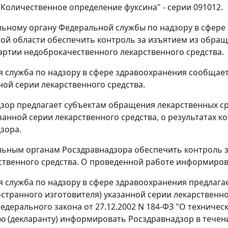
"Количественное определение фуксина" - серии 091012.
ьному органу Федеральной службы по надзору в сфере з
ой области обеспечить контроль за изъятием из обра
артии недоброкачественного лекарственного средства.
 служба по надзору в сфере здравоохранения сообщае
ой серии лекарственного средства.
зор предлагает субъектам обращения лекарственных с
занной серии лекарственного средства, о результатах
зора.
ьным органам Росздравнадзора обеспечить контроль з
ственного средства. О проведенной работе информиров
 служба по надзору в сфере здравоохранения предлага
странного изготовителя) указанной серии лекарственн
Федерального закона от 27.12.2002 N 184-ФЗ "О техниче
ю (декларанту) информировать Росздравнадзор в течени