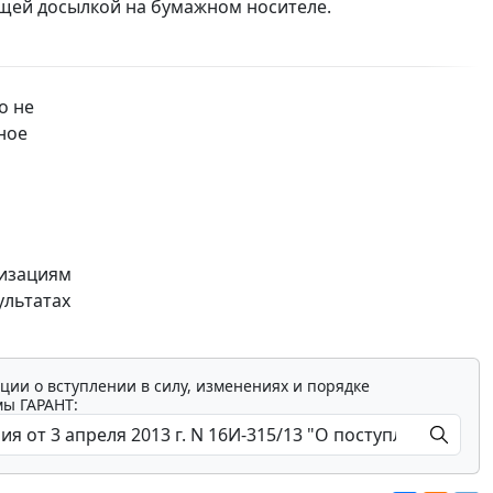
ующей досылкой на бумажном носителе.
о не
ное
и
низациям
ультатах
ции о вступлении в силу, изменениях и порядке
мы ГАРАНТ: