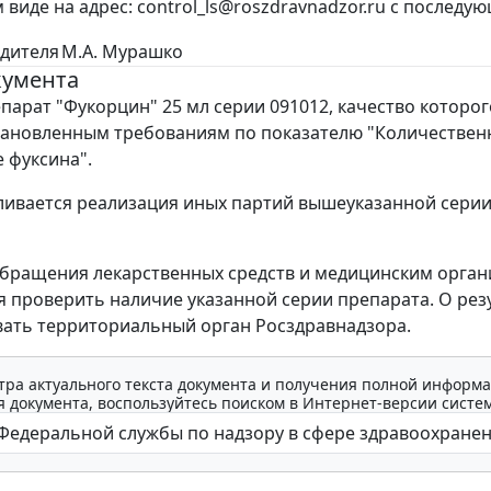
 виде на адрес: control_ls@roszdravnadzor.ru с послед
дителя
М.А. Мурашко
кумента
парат "Фукорцин" 25 мл серии 091012, качество которог
тановленным требованиям по показателю "Количествен
 фуксина".
ивается реализация иных партий вышеуказанной сери
бращения лекарственных средств и медицинским орга
я проверить наличие указанной серии препарата. О рез
ать территориальный орган Росздравнадзора.
тра актуального текста документа и получения полной информа
 документа, воспользуйтесь поиском в Интернет-версии систе