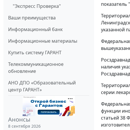
показатель 
"Экспресс Проверка"
Территориал
Ваши преимущества
Ленинградск
Информационный банк
указанной п
Информационные материалы
Федеральная
вышеуказанн
Купить систему ГАРАНТ
Росздравнад
Телекоммуникационное
наличия ука
обновление
Росздравнад
АНО ДПО «Образовательный
Территориал
центр ГАРАНТ»
серии лекар
Федеральная
функции ино
статьей 38 
Анонсы
изготовител
8 сентября 2026