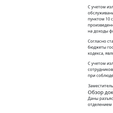
С учетом из
обслуживани
пунктом 10 
произведенн
на доходы ф
Согласно ст
бюджеты гос
кодекса, яв
С учетом из
сотрудников
при соблюде
Заместитель
Обзор до
Даны разъя
отделением 