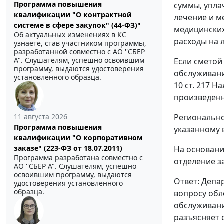
Программа повышения
суммы, упла
квалификации "О контрактной
лечение и м
системе в сфере закупок" (44-ФЗ)"
медицинских
Об актуальных изменениях в КС
расходы на 
узнаете, став участником программы,
разработанной совместно с АО ''СБЕР
А". Слушателям, успешно освоившим
Если сметой
программу, выдаются удостоверения
обслуживани
установленного образца.
10 ст. 217 
произведенн
Регионально
11 августа 2026
Программа повышения
указанному 
квалификации "О корпоративном
заказе" (223-ФЗ от 18.07.2011)
На основани
Программа разработана совместно с
отделение з
АО ''СБЕР А". Слушателям, успешно
освоившим программу, выдаются
Ответ: Депа
удостоверения установленного
образца.
вопросу обл
обслуживани
разъясняет 