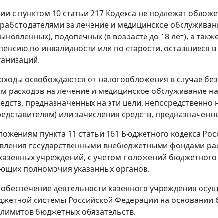
вии с пунктом 10 статьи 217 Кодекса не подлежат обло
работодателями за лечение и медицинское обслуживание 
ыновленных), подопечных (в возрасте до 18 лет), а так
пенсию по инвалидности или по старости, оставшиеся в
ганизаций.
оходы освобождаются от налогообложения в случае б
м расходов на лечение и медицинское обслуживание на
едств, предназначенных на эти цели, непосредственно 
едставителям) или зачисления средств, предназначенных
ложениям пункта 11 статьи 161 Бюджетного кодекса Рос
авления государственными внебюджетными фондами рас
 казенных учреждений, с учетом положений бюджетного
ющих полномочия указанных органов.
обеспечение деятельности казенного учреждения осуще
жетной системы Российской Федерации на основании б
лимитов бюджетных обязательств.