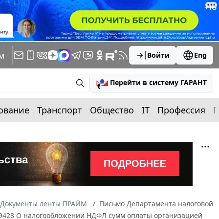
м
Войти
Eng
Перейти в систему ГАРАНТ
ование
Транспорт
Общество
IT
Профессия
П
Документы ленты ПРАЙМ
Письмо Департамента налоговой
6/9428 О налогообложении НДФЛ сумм оплаты организацией