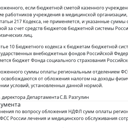
ложенного, если бюджетной сметой казенного учрежден
е работников учреждения в медицинской организации, 
статьи 217 Кодекса, не применяется, и указанные суммы
ой за счет средств бюджетов бюджетной системы Росс
изических лиц.
атье 10 Бюджетного кодекса к бюджетам бюджетной сист
ударственных внебюджетных фондов Российской Федера
ляется бюджет Фонда социального страхования Российс
ложенного суммы оплаты региональным отделением ФС
 освобождаются от обложения налогом на доходы физиче
нии условий, установленных данной нормой.
 директора Департамента
С.В. Разгулин
кумента
снения по вопросу обложения НДФЛ сумм оплаты реги
ФСС России лечения и медицинского обслуживания сот