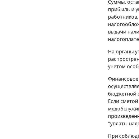
Суммы, оста
прибыль и у
работников,
налогооблож
выдачи нали
налогоплате
На органы 
распростран
учетом особ
Финансовое 
осуществляе
бюджетной с
Если сметой
медобслужив
произведенн
"уплаты нал
При соблюд