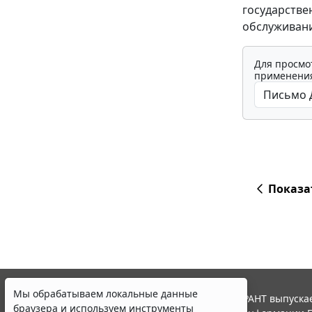
государств
обслуживани
Для просмо
применения
Показа
Мы обрабатываем локальные данные
© ООО "НПП "ГАРАНТ-СЕРВИС", 2026. Система ГАРАНТ выпускае
браузера и используем инструменты