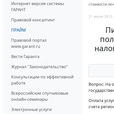
Интернет-версия системы
стоимости ле
ГАРАНТ
21 июня 2013
Правовой консалтинг
П
ПРАЙМ
пол
Правовой портал
нало
www.garant.ru
Вести Гаранта
Журнал "Законодательство"
Консультации по эффективной
работе
Вопрос: На 
государствен
Всероссийские спутниковые
онлайн-семинары
Оплата услу
счета регио
Электронные услуги