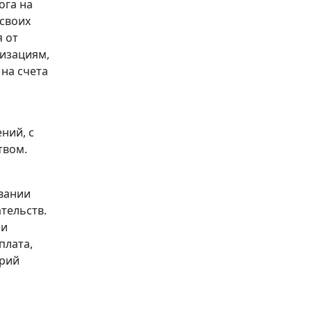
ога на
своих
 от
изациям,
на счета
ний, с
твом.
овании
тельств.
 и
плата,
ерий