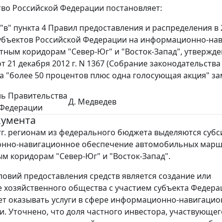
во Российской Федерации постановляет:
 "в" пункта 4 Правил предоставления и распределения в
убъектов Российской Федерации на информационно-на
тным коридорам "Север-Юг" и "Восток-Запад", утвержд
 21 декабря 2012 г. N 1367 (Собрание законодательства Р
лова "более 50 процентов плюс одна голосующая акция" з
ль Правительства
Д. Медведев
 Федерации
кумента
 гг. регионам из федерального бюджета выделяются субс
нно-навигационное обеспечение автомобильных марш
м коридорам "Север-Юг" и "Восток-Запад".
ловий предоставления средств является создание или
 хозяйственного общества с участием субъекта Федера
ет оказывать услуги в сфере информационно-навигаци
и. Уточнено, что доля частного инвестора, участвующег