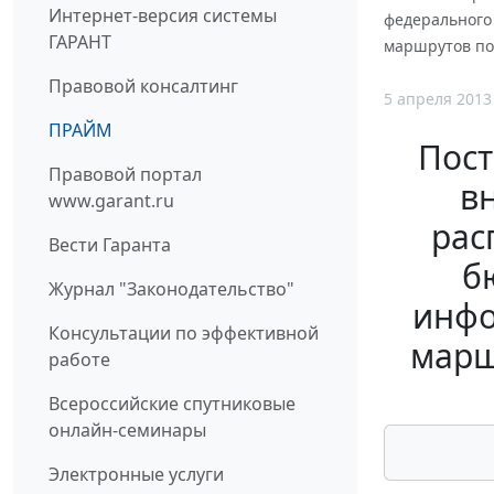
Интернет-версия системы
федерального
ГАРАНТ
маршрутов по 
Правовой консалтинг
5 апреля 2013
ПРАЙМ
Пост
Правовой портал
в
www.garant.ru
рас
Вести Гаранта
б
Журнал "Законодательство"
инфо
Консультации по эффективной
марш
работе
Всероссийские спутниковые
онлайн-семинары
Электронные услуги