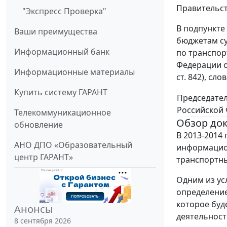
Правительст
"Экспресс Проверка"
В подпункте
Ваши преимущества
бюджетам с
Информационный банк
по транспор
Федерации от
Информационные материалы
ст. 842), с
Купить систему ГАРАНТ
Председате
Российской
Телекоммуникационное
Обзор до
обновление
В 2013-2014
АНО ДПО «Образовательный
информацио
центр ГАРАНТ»
транспортны
Одним из ус
определение
которое буд
Анонсы
деятельност
8 сентября 2026