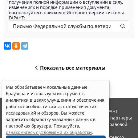
получения полной информации о вступлении в силу,
изменениях и порядке применения документа,
воспользуйтесь поиском в Интернет-версии системы
ГАРАНТ:
Показать все материалы
Мы обрабатываем локальные данные
браузера и используем инструменты
аналитики в целях улучшения и обеспечения
работоспособности сайта, статистических
© ООО "НПП "ГАРАНТ-СЕРВИС", 2026. Система ГАРАНТ
исследований и обзоров. Вы можете
выпускается с 1990 года. Компания "Гарант" и ее партнеры
запретить обработку указанных данных в
являются участниками Российской ассоциации правовой
настройках браузера. Пожалуйста,
информации ГАРАНТ.
ознакомьтесь с условиями их обработки
.
Портал ГАРАНТ.РУ зарегистрирован в качестве сетевого