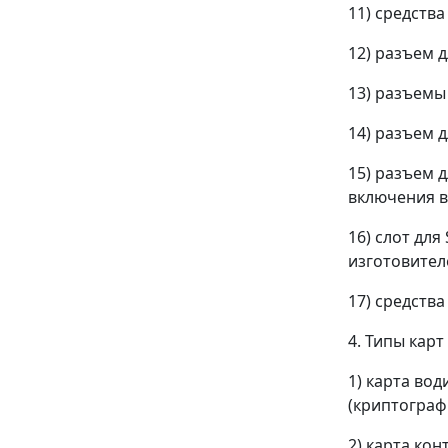
11) средств
12) разъем 
13) разъемы
14) разъем 
15) разъем 
включения в
16) слот дл
изготовител
17) средств
4. Типы карт
1) карта во
(криптограф
2) карта ко