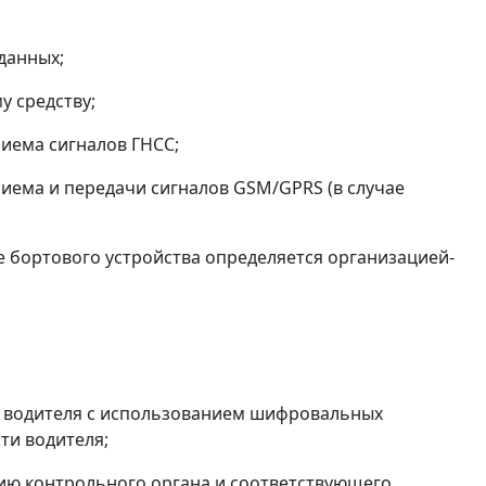
данных;
у средству;
риема сигналов ГНСС;
риема и передачи сигналов GSM/GPRS (в случае
ве бортового устройства определяется организацией-
ю водителя с использованием шифровальных
ти водителя;
цию контрольного органа и соответствующего