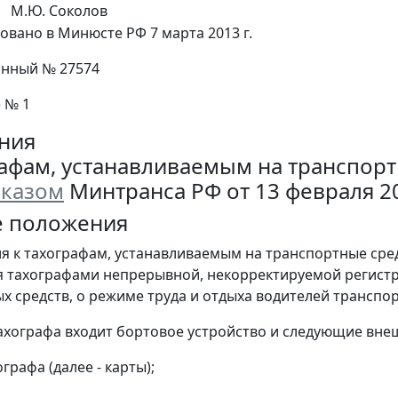
М.Ю. Соколов
овано в Минюсте РФ 7 марта 2013 г.
онный № 27574
 № 1
ния
рафам, устанавливаемым на транспор
казом
Минтранса РФ от 13 февраля 20
е положения
ия к тахографам, устанавливаемым на транспортные сред
 тахографами непрерывной, некорректируемой регист
х средств, о режиме труда и отдыха водителей транспор
 тахографа входит бортовое устройство и следующие вн
ографа (далее - карты);