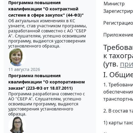
Программа повышения
Министр
квалификации "О контрактной
Зарегистрир
системе в сфере закупок" (44-ФЗ)"
Об актуальных изменениях в КС
Регистраци
узнаете, став участником программы,
разработанной совместно с АО ''СБЕР
Приложение
А". Слушателям, успешно освоившим
программу, выдаются удостоверения
Требова
установленного образца.
к тахог
(утв.
при
11 августа 2026
I. Общи
Программа повышения
квалификации "О корпоративном
1. Требован
заказе" (223-ФЗ от 18.07.2011)
обеспечения
Программа разработана совместно с
транспортны
АО ''СБЕР А". Слушателям, успешно
освоившим программу, выдаются
удостоверения установленного
2. В состав
образца.
1) карты тах