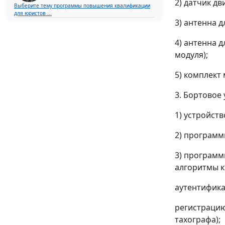
2) датчик дв
Выберите тему программы повышения квалификации
для юристов ...
3) антенна 
4) антенна 
модуля);
5) комплект
3. Бортовое
1) устройст
2) программ
3) программ
алгоритмы 
аутентифик
регистрацию
тахографа);