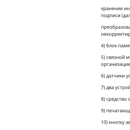
хранение ин
подписи (да
преобразова
некорректир
4) блок пам
5) связной 
организацие
6) датчики 
7) два устро
8) средство
9) печатающ
10) кнопку 