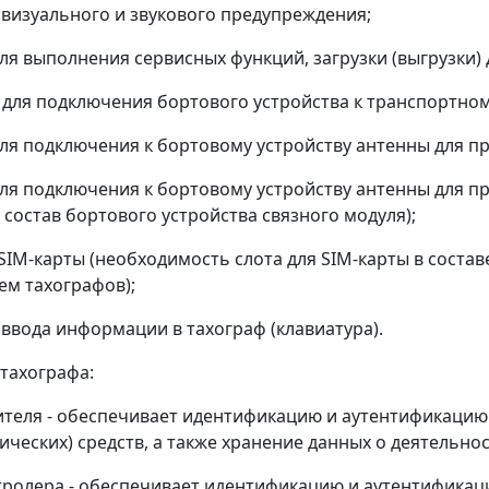
а визуального и звукового предупреждения;
для выполнения сервисных функций, загрузки (выгрузки) 
 для подключения бортового устройства к транспортном
для подключения к бортовому устройству антенны для п
для подключения к бортовому устройству антенны для п
 состав бортового устройства связного модуля);
я SIM-карты (необходимость слота для SIM-карты в соста
ем тахографов);
а ввода информации в тахограф (клавиатура).
 тахографа:
дителя - обеспечивает идентификацию и аутентификаци
ических) средств, а также хранение данных о деятельнос
нтролера - обеспечивает идентификацию и аутентифика