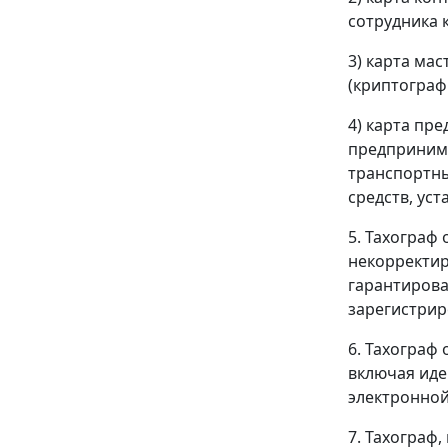
сотрудника 
3) карта ма
(криптограф
4) карта пр
предпринима
транспортны
средств, ус
5. Тахограф
некорректир
гарантирова
зарегистрир
6. Тахограф
включая иде
электронной
7. Тахограф