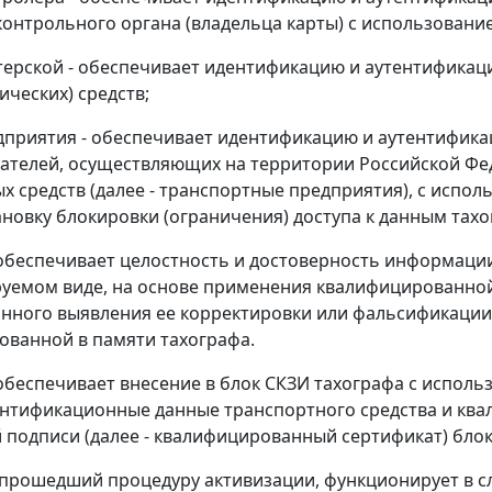
контрольного органа (владельца карты) с использовани
стерской - обеспечивает идентификацию и аутентифик
ических) средств;
едприятия - обеспечивает идентификацию и аутентифик
телей, осуществляющих на территории Российской Фед
х средств (далее - транспортные предприятия), с исп
тановку блокировки (ограничения) доступа к данным тах
 обеспечивает целостность и достоверность информации
уемом виде, на основе применения квалифицированной
нного выявления ее корректировки или фальсификации
ованной в памяти тахографа.
 обеспечивает внесение в блок СКЗИ тахографа с испол
нтификационные данные транспортного средства и кв
 подписи (далее - квалифицированный сертификат) блока
, прошедший процедуру активизации, функционирует в 