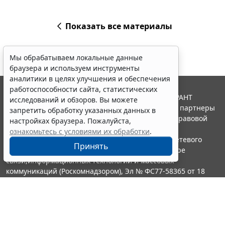
Показать все материалы
Мы обрабатываем локальные данные
браузера и используем инструменты
аналитики в целях улучшения и обеспечения
работоспособности сайта, статистических
© ООО "НПП "ГАРАНТ-СЕРВИС", 2026. Система ГАРАНТ
исследований и обзоров. Вы можете
выпускается с 1990 года. Компания "Гарант" и ее партнеры
запретить обработку указанных данных в
являются участниками Российской ассоциации правовой
настройках браузера. Пожалуйста,
информации ГАРАНТ.
ознакомьтесь с условиями их обработки
.
Портал ГАРАНТ.РУ зарегистрирован в качестве сетевого
Принять
издания Федеральной службой по надзору в сфере
связи,информационных технологий и массовых
коммуникаций (Роскомнадзором), Эл № ФС77-58365 от 18
июня 2014 года.
16+
Контакты
8-800-200-88-88