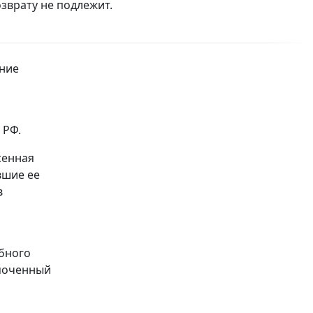
озврату не подлежит.
ение
 РФ.
сенная
вшие ее
в
бного
омоченный