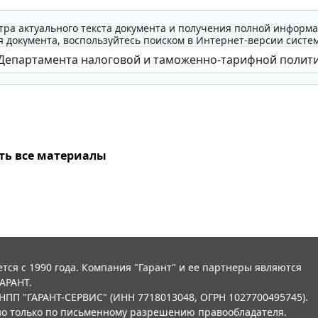
тра актуального текста документа и получения полной информа
 документа, воспользуйтесь поиском в Интернет-версии систе
ть все материалы
тся с 1990 года. Компания "Гарант" и ее партнеры являются
АРАНТ.
НПП "ГАРАНТ-СЕРВИС" (ИНН 7718013048, ОГРН 1027700495745).
о только по письменному разрешению правообладателя.