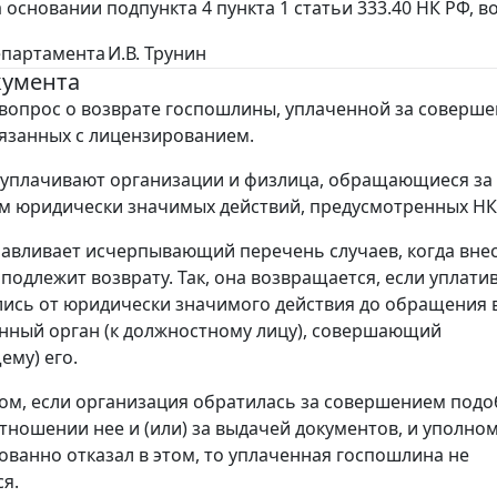
 основании подпункта 4 пункта 1 статьи 333.40 НК РФ, в
епартамента
И.В. Трунин
кумента
вопрос о возврате госпошлины, уплаченной за соверш
вязанных с лицензированием.
уплачивают организации и физлица, обращающиеся за
 юридически значимых действий, предусмотренных НК
навливает исчерпывающий перечень случаев, когда вне
подлежит возврату. Так, она возвращается, если уплати
лись от юридически значимого действия до обращения 
ный орган (к должностному лицу), совершающий
му) его.
ом, если организация обратилась за совершением подо
отношении нее и (или) за выдачей документов, и уполн
ованно отказал в этом, то уплаченная госпошлина не
я.