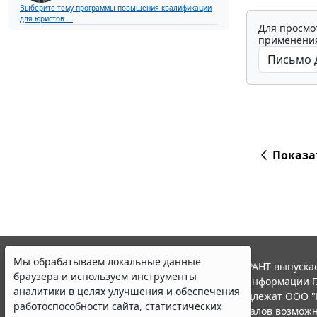
Выберите тему программы повышения квалификации
для юристов ...
Для просмо
применения
Показа
Мы обрабатываем локальные данные
браузера и используем инструменты
аналитики в целях улучшения и обеспечения
работоспособности сайта, статистических
исследований и обзоров. Вы можете
запретить обработку указанных данных в
настройках браузера. Пожалуйста,
ознакомьтесь с условиями их обработки
.
© ООО "НПП "ГАРАНТ-СЕРВИС", 2026. Система ГАРАНТ выпускае
Принять
участниками Российской ассоциации правовой информации Г
Все права на материалы сайта ГАРАНТ.РУ принадлежат ООО "
Полное или частичное воспроизведение материалов возможн