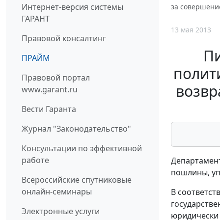
Интернет-версия системы
за совершени
ГАРАНТ
13 мая 2013
Правовой консалтинг
П
ПРАЙМ
полити
Правовой портал
возвр
www.garant.ru
Вести Гаранта
Журнал "Законодательство"
Консультации по эффективной
работе
Департамент
пошлины, уп
Всероссийские спутниковые
онлайн-семинары
В соответст
государстве
Электронные услуги
юридически 