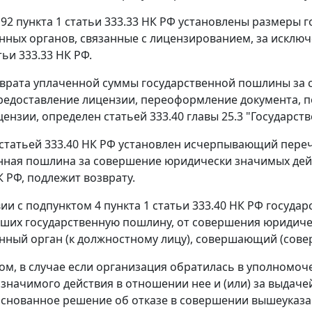
92 пункта 1 статьи 333.33 НК РФ установлены размеры 
ных органов, связанные с лицензированием, за исключе
тьи 333.33 НК РФ.
врата уплаченной суммы государственной пошлины за 
предоставление лицензии, переоформление документа, 
цензии, определен статьей 333.40 главы 25.3 "Государст
 статьей 333.40 НК РФ установлен исчерпывающий переч
нная пошлина за совершение юридически значимых дейс
 РФ, подлежит возврату.
вии с подпунктом 4 пункта 1 статьи 333.40 НК РФ госуда
вших государственную пошлину, от совершения юридиче
ный орган (к должностному лицу), совершающий (сов
ом, в случае если организация обратилась в уполномо
значимого действия в отношении нее и (или) за выдач
снованное решение об отказе в совершении вышеуказан