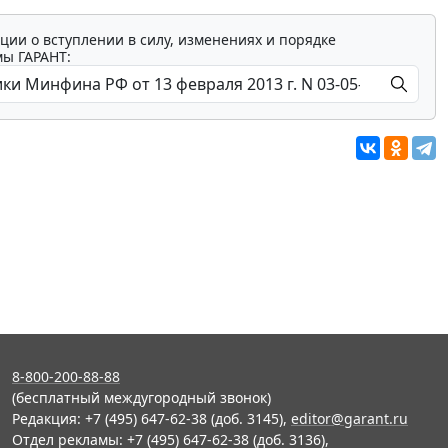
ции о вступлении в силу, изменениях и порядке
мы ГАРАНТ:
8-800-200-88-88
(бесплатный междугородный звонок)
Редакция: +7 (495) 647-62-38 (доб. 3145),
editor@garant.ru
Отдел рекламы: +7 (495) 647-62-38 (доб. 3136),