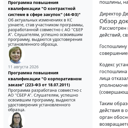
пошлины, на
Программа повышения
квалификации "О контрактной
Директор Д
системе в сфере закупок" (44-ФЗ)"
Об актуальных изменениях в КС
Обзор до
узнаете, став участником программы,
Рассмотрен 
разработанной совместно с АО ''СБЕР
А". Слушателям, успешно освоившим
действий, с
программу, выдаются удостоверения
установленного образца.
Госпошлину 
совершением
Кодекс уста
11 августа 2026
госпошлина 
Программа повышения
лица отказа
квалификации "О корпоративном
заказе" (223-ФЗ от 18.07.2011)
уполномочен
Программа разработана совместно с
(совершающе
АО ''СБЕР А". Слушателям, успешно
освоившим программу, выдаются
Таким образ
удостоверения установленного
образца.
действия в 
орган обосн
возвращаетс