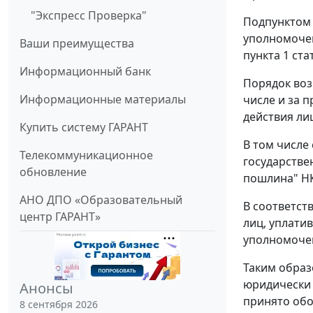
"Экспресс Проверка"
Подпунктом 
уполномочен
Ваши преимущества
пункта 1 ста
Информационный банк
Порядок воз
Информационные материалы
числе и за 
действия ли
Купить систему ГАРАНТ
В том числе
Телекоммуникационное
государстве
обновление
пошлина" НК
АНО ДПО «Образовательный
В соответст
центр ГАРАНТ»
лиц, уплати
уполномочен
Таким образ
юридически 
Анонсы
принято обо
8 сентября 2026